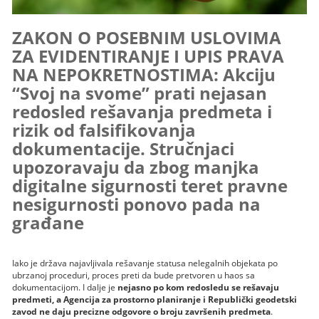
ZAKON O POSEBNIM USLOVIMA
ZA EVIDENTIRANJE I UPIS PRAVA
NA NEPOKRETNOSTIMA: Akciju
“Svoj na svome” prati nejasan
redosled rešavanja predmeta i
rizik od falsifikovanja
dokumentacije. Stručnjaci
upozoravaju da zbog manjka
digitalne sigurnosti teret pravne
nesigurnosti ponovo pada na
građane
Iako je država najavljivala rešavanje statusa nelegalnih objekata po
ubrzanoj proceduri, proces preti da bude pretvoren u haos sa
dokumentacijom. I dalje je
nejasno po kom redosledu se rešavaju
predmeti, a Agencija za prostorno planiranje i Republički geodetski
zavod ne daju precizne odgovore o broju završenih predmeta
.