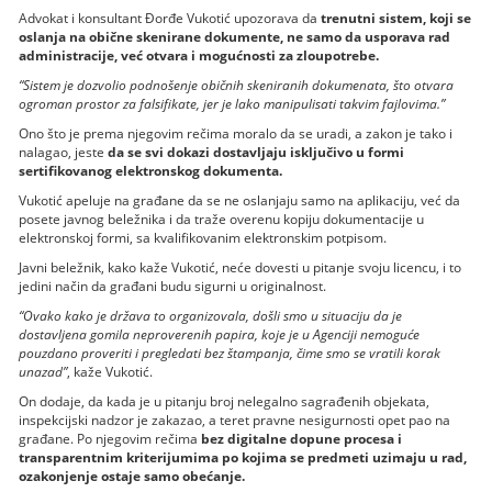
Advokat i konsultant Đorđe Vukotić upozorava da
trenutni sistem, koji se
oslanja na obične skenirane dokumente, ne samo da usporava rad
administracije, već otvara i mogućnosti za zloupotrebe.
“Sistem je dozvolio podnošenje običnih skeniranih dokumenata, što otvara
ogroman prostor za falsifikate, jer je lako manipulisati takvim fajlovima.”
Ono što je prema njegovim rečima moralo da se uradi, a zakon je tako i
nalagao, jeste
da se svi dokazi dostavljaju isključivo u formi
sertifikovanog elektronskog dokumenta.
Vukotić apeluje na građane da se ne oslanjaju samo na aplikaciju, već da
posete javnog beležnika i da traže overenu kopiju dokumentacije u
elektronskoj formi, sa kvalifikovanim elektronskim potpisom.
Javni beležnik, kako kaže Vukotić, neće dovesti u pitanje svoju licencu, i to
jedini način da građani budu sigurni u originalnost.
“Ovako kako je država to organizovala, došli smo u situaciju da je
dostavljena gomila neproverenih papira, koje je u Agenciji nemoguće
pouzdano proveriti i pregledati bez štampanja, čime smo se vratili korak
unazad”
, kaže Vukotić.
On dodaje, da kada je u pitanju broj nelegalno sagrađenih objekata,
inspekcijski nadzor je zakazao, a teret pravne nesigurnosti opet pao na
građane. Po njegovim rečima
bez digitalne dopune procesa i
transparentnim kriterijumima po kojima se predmeti uzimaju u rad,
ozakonjenje ostaje samo obećanje.