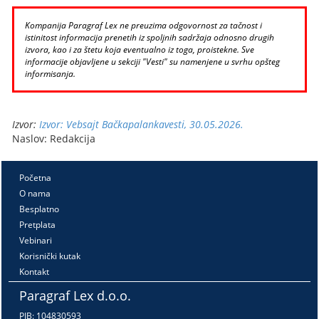
Kompanija Paragraf Lex ne preuzima odgovornost za tačnost i
istinitost informacija prenetih iz spoljnih sadržaja odnosno drugih
izvora, kao i za štetu koja eventualno iz toga, proistekne. Sve
informacije objavljene u sekciji "Vesti" su namenjene u svrhu opšteg
informisanja.
Izvor:
Izvor: Vebsajt Bačkapalankavesti, 30.05.2026.
Naslov: Redakcija
Početna
O nama
Besplatno
Pretplata
Vebinari
Korisnički kutak
Kontakt
Paragraf Lex d.o.o.
PIB: 104830593