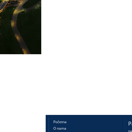
Početna
P
O nama
PI