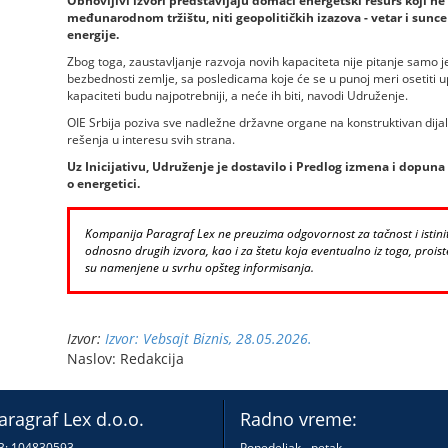
Obnovljivi izvori predstavljaju domaći energetski resurs koji ne 
međunarodnom tržištu, niti geopolitičkih izazova - vetar i sunce 
energije.
Zbog toga, zaustavljanje razvoja novih kapaciteta nije pitanje samo j
bezbednosti zemlje, sa posledicama koje će se u punoj meri osetiti up
kapaciteti budu najpotrebniji, a neće ih biti, navodi Udruženje.
OIE Srbija poziva sve nadležne državne organe na konstruktivan dijal
rešenja u interesu svih strana.
Uz Inicijativu, Udruženje je dostavilo i Predlog izmena i dopun
o energetici.
Kompanija Paragraf Lex ne preuzima odgovornost za tačnost i istinito
odnosno drugih izvora, kao i za štetu koja eventualno iz toga, proiste
su namenjene u svrhu opšteg informisanja.
Izvor:
Izvor: Vebsajt Biznis, 28.05.2026.
Naslov: Redakcija
aragraf Lex d.o.o.
Radno vreme:
B: 104830593
Ponedeljak - petak