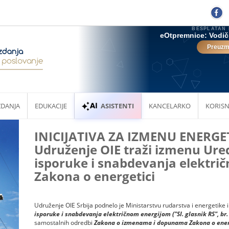
ZDANJA
EDUKACIJE
ASISTENTI
KANCELARKO
KORISN
INICIJATIVA ZA IZMENU ENERGE
Udruženje OIE traži izmenu Ure
isporuke i snabdevanja elektri
Zakona o energetici
Udruženje OIE Srbija podnelo je Ministarstvu rudarstva i energetike 
isporuke i snabdevanja električnom energijom ("Sl. glasnik RS", br
samostalnih odredbi
Zakona o izmenama i dopunama Zakona o
ener