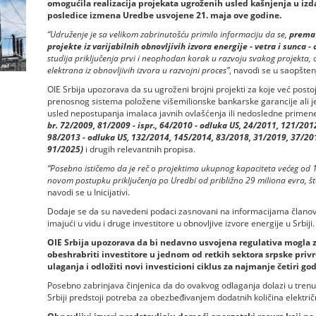
omogućila realizacija projekata ugroženih usled kašnjenja u izda
posledice izmena Uredbe usvojene 21. maja ove godine.
“Udruženje je sa velikom zabrinutošću primilo informaciju da se,
prema 
projekte iz varijabilnih obnovljivih izvora energije - vetra i sunca 
studija priključenja prvi i neophodan korak u razvoju svakog projekta, 
elektrana iz obnovljivih izvora u razvojni proces”
, navodi se u saopšten
OIE Srbija upozorava da su ugroženi brojni projekti za koje već postoj
prenosnog sistema položene višemilionske bankarske garancije ali j
usled nepostupanja imalaca javnih ovlašćenja ili nedosledne primen
br. 72/2009, 81/2009 - ispr., 64/2010 - odluka US, 24/2011, 121/201
98/2013 - odluka US, 132/2014, 145/2014, 83/2018, 31/2019, 37/2019
91/2025)
i drugih relevantnih propisa.
“Posebno ističemo da je reč o projektima ukupnog kapaciteta većeg od 
novom postupku priključenja po Uredbi od približno 29 miliona evra, št
navodi se u Inicijativi.
Dodaje se da su navedeni podaci zasnovani na informacijama članov
imajući u vidu i druge investitore u obnovljive izvore energije u Srbiji.
OIE Srbija upozorava da bi nedavno usvojena regulativa mogla z
obeshrabriti investitore u jednom od retkih sektora srpske privr
ulaganja i odložiti novi investicioni ciklus za najmanje četiri god
Posebno zabrinjava činjenica da do ovakvog odlaganja dolazi u trenu
Srbiji predstoji potreba za obezbeđivanjem dodatnih količina električ