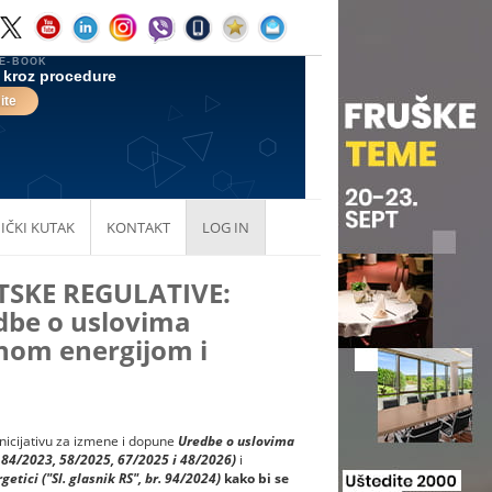
IČKI KUTAK
KONTAKT
LOG IN
TSKE REGULATIVE:
dbe o uslovima
čnom energijom i
inicijativu za izmene i dopune
Uredbe o uslovima
. 84/2023, 58/2025, 67/2025 i 48/2026)
i
getici ("Sl. glasnik RS", br. 94/2024)
kako bi se