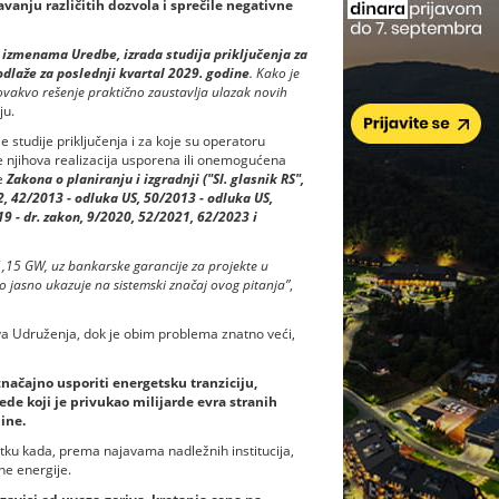
vanju različitih dozvola i sprečile negativne
izmenama Uredbe, izrada studija priključenja za
- odlaže za poslednji kvartal 2029. godine
. Kako je
ovakvo rešenje praktično zaustavlja ulazak novih
ju.
e studije priključenja i za koje su operatoru
e njihova realizacija usporena ili onemogućena
e
Zakona o planiranju i izgradnji ("Sl. glasnik RS",
2, 42/2013 - odluka US, 50/2013 - odluka US,
 - dr. zakon, 9/2020, 52/2021, 62/2023 i
1,15 GW, uz bankarske garancije za projekte u
o jasno ukazuje na sistemski značaj ovog pitanja”
,
a Udruženja, dok je obim problema znatno veći,
načajno usporiti energetsku tranziciju,
ede koji je privukao milijarde evra stranih
ine.
tku kada, prema najavama nadležnih institucija,
ne energije.