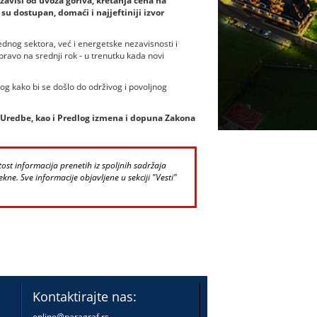
zavisi od uvoza goriva, kretanja cena na
su dostupan, domaći i najjeftiniji izvor
ednog sektora, već i energetske nezavisnosti i
ravo na srednji rok - u trenutku kada novi
og kako bi se došlo do održivog i povoljnog
a Uredbe, kao i Predlog izmena i dopuna Zakona
st informacija prenetih iz spoljnih sadržaja
kne. Sve informacije objavljene u sekciji "Vesti"
Kontaktirajte nas:
online@paragraf.rs