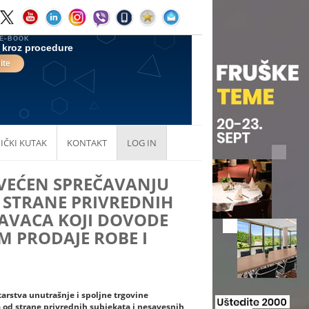
IČKI KUTAK
KONTAKT
LOG IN
VEĆEN SPREČAVANJU
 STRANE PRIVREDNIH
DAVACA KOJI DOVODE
M PRODAJE ROBE I
arstva unutrašnje i spoljne trgovine
 od strane privrednih subjekata i nesavesnih