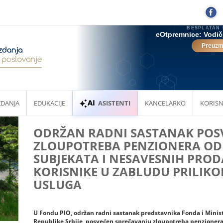
ZDANJA
EDUKACIJE
ASISTENTI
KANCELARKO
KORISN
ODRŽAN RADNI SASTANAK POS
ZLOUPOTREBA PENZIONERA OD
SUBJEKATA I NESAVESNIH PRO
KORISNIKE U ZABLUDU PRILIKO
USLUGA
U Fondu PIO, održan radni sastanak predstavnika Fonda i Minist
Republike Srbije, posvećen sprečavanju zloupotreba penzionera