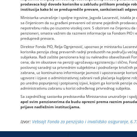
prodavaca koji dovode korisnike u zabludu prilikom prodaje robe 
institucija kako bi se predupredile prevare, sankcionisali odgov
Ministarka unutrašnje i spoljne trgovine, Jagoda Lazarević, istakla je 
sa činjenicom da su građani prevareni od strane pojedinih prodavaca
nepotrebnu robu po izuzetno visokoj ceni. S obzirom na činjenicu da 
penzioneri, smatra važnim da razmeni informacije sa Fondom PIO i ev
predupredi prevara.
Direktor Fonda PIO, Relja Ognjenović, upoznao je ministarku Lazarev
korisnika penzija zbog prevarnih radnji preduzetih na području većeg 
subjekata. Radi zaštite penzionera koji su naknadno obaveštavali Fond 
cena, da im obustave na penziji ugrožavaju egzistenciju i slično, Fo
poslovnoj saradnji sa privrednim subjektima i podnošenje krivičnih pr
zabrana, uz kontinuirano informisanje javnosti i upozoravanje korisn
ugovore i izjave o administrativnoj zabrani radi plaćanja kupljene ro
po uredno popunjenoj i potpisanoj izjavi, kojom ga korisnik penzije o
administrativnu zabranu u korist određenog privrednog subjekta.
Sa zajedničkog sastanka predstavnika Ministarstva unutrašnje i spol
apel svim penzionerima da budu oprezni prema raznim ponudam
prijave nadležnim institucijama.
Izvor:
Vebsajt Fonda za penzijsko i invalidsko osiguranje, 6.