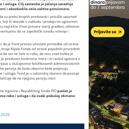
i usluga. Cilj sastanka je jačanje saradnje
orni i obezbedila veća zaštita penzionera.
da su preko brojnih predstavki i pritužbi upoznati
, koji ih dovode u zabludu i prodaju im uglavnom
su najčešće žrtve prevare stariji građani, odnosno
entualno da se zajednički iznađu rešenja i
ić da je Fond primao učestale primedbe od strane
broja filijala Fonda od strane pojedinih privrednih
da oni ne žele tu robu, da nisu znali kolika je
nd je preduzeo konkretne mere i to raskid ugovora o
ijava u slučajevima falsifikovanih administrativnih
ika penzija da budu obazrivi kada potpisuju
be i usluga. Fond je u zakonskoj obavezi da postupi
vlašćuje da na njegovu penziju stavi
jne trgovine i Republičkog fonda PIO
poslat je
a robe i usluga i da svaki pokušaj obmane
7.2026.