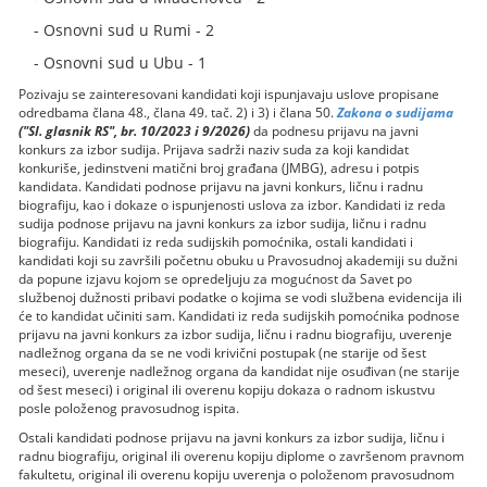
- Osnovni sud u Rumi - 2
- Osnovni sud u Ubu - 1
Pozivaju se zainteresovani kandidati koji ispunjavaju uslove propisane
odredbama člana 48., člana 49. tač. 2) i 3) i člana 50.
Zakona o sudijama
("Sl. glasnik RS", br. 10/2023 i 9/2026)
da podnesu prijavu na javni
konkurs za izbor sudija. Prijava sadrži naziv suda za koji kandidat
konkuriše, jedinstveni matični broj građana (JMBG), adresu i potpis
kandidata. Kandidati podnose prijavu na javni konkurs, ličnu i radnu
biografiju, kao i dokaze o ispunjenosti uslova za izbor. Kandidati iz reda
sudija podnose prijavu na javni konkurs za izbor sudija, ličnu i radnu
biografiju. Kandidati iz reda sudijskih pomoćnika, ostali kandidati i
kandidati koji su završili početnu obuku u Pravosudnoj akademiji su dužni
da popune izjavu kojom se opredeljuju za mogućnost da Savet po
službenoj dužnosti pribavi podatke o kojima se vodi službena evidencija ili
će to kandidat učiniti sam. Kandidati iz reda sudijskih pomoćnika podnose
prijavu na javni konkurs za izbor sudija, ličnu i radnu biografiju, uverenje
nadležnog organa da se ne vodi krivični postupak (ne starije od šest
meseci), uverenje nadležnog organa da kandidat nije osuđivan (ne starije
od šest meseci) i original ili overenu kopiju dokaza o radnom iskustvu
posle položenog pravosudnog ispita.
Ostali kandidati podnose prijavu na javni konkurs za izbor sudija, ličnu i
radnu biografiju, original ili overenu kopiju diplome o završenom pravnom
fakultetu, original ili overenu kopiju uverenja o položenom pravosudnom