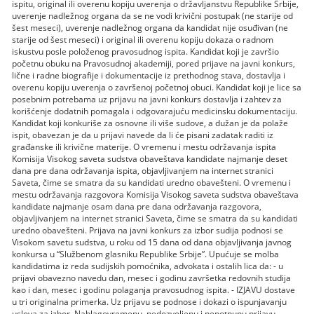
ispitu, original ili overenu kopiju uverenja o državljanstvu Republike Srbije,
uverenje nadležnog organa da se ne vodi krivični postupak (ne starije od
šest meseci), uverenje nadležnog organa da kandidat nije osuđivan (ne
starije od šest meseci) i original ili overenu kopiju dokaza o radnom
iskustvu posle položenog pravosudnog ispita. Kandidat koji je završio
početnu obuku na Pravosudnoj akademiji, pored prijave na javni konkurs,
lične i radne biografije i dokumentacije iz prethodnog stava, dostavlja i
overenu kopiju uverenja o završenoj početnoj obuci. Kandidat koji je lice sa
posebnim potrebama uz prijavu na javni konkurs dostavlja i zahtev za
korišćenje dodatnih pomagala i odgovarajuću medicinsku dokumentaciju.
Kandidat koji konkuriše za osnovne ili više sudove, a dužan je da polaže
ispit, obavezan je da u prijavi navede da li će pisani zadatak raditi iz
građanske ili krivične materije. O vremenu i mestu održavanja ispita
Komisija Visokog saveta sudstva obaveštava kandidate najmanje deset
dana pre dana održavanja ispita, objavljivanjem na internet stranici
Saveta, čime se smatra da su kandidati uredno obavešteni. O vremenu i
mestu održavanja razgovora Komisija Visokog saveta sudstva obaveštava
kandidate najmanje osam dana pre dana održavanja razgovora,
objavljivanjem na internet stranici Saveta, čime se smatra da su kandidati
uredno obavešteni. Prijava na javni konkurs za izbor sudija podnosi se
Visokom savetu sudstva, u roku od 15 dana od dana objavljivanja javnog
konkursa u “Službenom glasniku Republike Srbije”. Upućuje se molba
kandidatima iz reda sudijskih pomoćnika, advokata i ostalih lica da: - u
prijavi obavezno navedu dan, mesec i godinu završetka redovnih studija
kao i dan, mesec i godinu polaganja pravosudnog ispita. - IZJAVU dostave
u tri originalna primerka. Uz prijavu se podnose i dokazi o ispunjavanju
uslova za izbor. Nablagovremenu, nedozvoljenu i nepotpunu prijavu