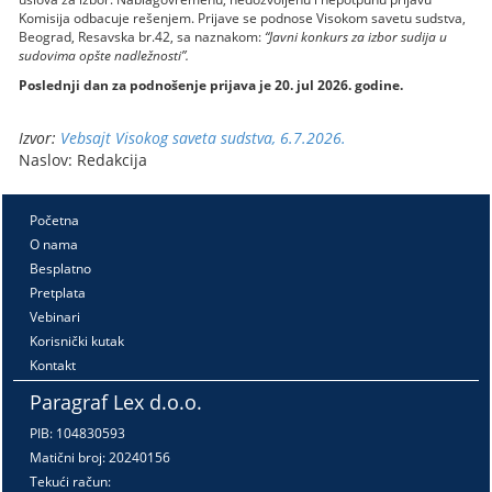
Komisija odbacuje rešenjem. Prijave se podnose Visokom savetu sudstva,
Beograd, Resavska br.42, sa naznakom:
“Javni konkurs za izbor sudija u
sudovima opšte nadležnosti”.
Poslednji dan za podnošenje prijava je 20. jul 2026. godine.
Izvor:
Vebsajt Visokog saveta sudstva, 6.7.2026.
Naslov: Redakcija
Početna
O nama
Besplatno
Pretplata
Vebinari
Korisnički kutak
Kontakt
Paragraf Lex d.o.o.
PIB: 104830593
Matični broj: 20240156
Tekući račun: