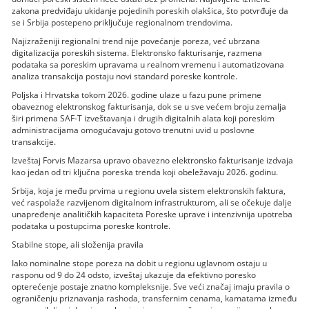
zakona predviđaju ukidanje pojedinih poreskih olakšica, što potvrđuje da
se i Srbija postepeno priključuje regionalnom trendovima.
Najizraženiji regionalni trend nije povećanje poreza, već ubrzana
digitalizacija poreskih sistema. Elektronsko fakturisanje, razmena
podataka sa poreskim upravama u realnom vremenu i automatizovana
analiza transakcija postaju novi standard poreske kontrole.
Poljska i Hrvatska tokom 2026. godine ulaze u fazu pune primene
obaveznog elektronskog fakturisanja, dok se u sve većem broju zemalja
širi primena SAF-T izveštavanja i drugih digitalnih alata koji poreskim
administracijama omogućavaju gotovo trenutni uvid u poslovne
transakcije.
Izveštaj Forvis Mazarsa upravo obavezno elektronsko fakturisanje izdvaja
kao jedan od tri ključna poreska trenda koji obeležavaju 2026. godinu.
Srbija, koja je među prvima u regionu uvela sistem elektronskih faktura,
već raspolaže razvijenom digitalnom infrastrukturom, ali se očekuje dalje
unapređenje analitičkih kapaciteta Poreske uprave i intenzivnija upotreba
podataka u postupcima poreske kontrole.
Stabilne stope, ali složenija pravila
Iako nominalne stope poreza na dobit u regionu uglavnom ostaju u
rasponu od 9 do 24 odsto, izveštaj ukazuje da efektivno poresko
opterećenje postaje znatno kompleksnije. Sve veći značaj imaju pravila o
ograničenju priznavanja rashoda, transfernim cenama, kamatama između