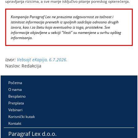
upravljanja rizicima, a sve manje isključivo pitanje poreskog opterećenja.
Kompanija Paragraf Lex ne preuzima odgovornost za tačnost i
istinitost informacija prenetih iz spoljnih sadržaja odnosno drugih
izvora, kao i za štetu koja eventualno iz toga, proistekne. Sve
informacije objavljene u sekciji "Vesti" su namenjene u svrhu opšteg
informisanja.
Izvor:
Vebsajt eKapija, 6.7.2026.
Naslov: Redakcija
Početna
O nama
Besplatno
Pretplata
Vebinari
Korisnički kutak
Kontakt
Paragraf Lex d.o.o.