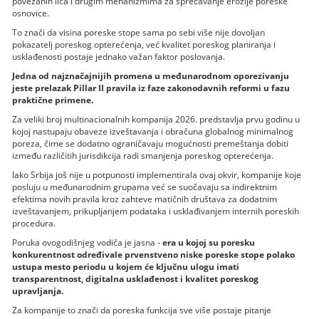
povezanih lica i drugim mehanizmima za sprečavanje erozije poreske
osnovice.
To znači da visina poreske stope sama po sebi više nije dovoljan
pokazatelj poreskog opterećenja, već kvalitet poreskog planiranja i
usklađenosti postaje jednako važan faktor poslovanja.
Jedna od najznačajnijih promena u međunarodnom oporezivanju
jeste prelazak Pillar II pravila iz faze zakonodavnih reformi u fazu
praktične primene.
Za veliki broj multinacionalnih kompanija 2026. predstavlja prvu godinu u
kojoj nastupaju obaveze izveštavanja i obračuna globalnog minimalnog
poreza, čime se dodatno ograničavaju mogućnosti premeštanja dobiti
između različitih jurisdikcija radi smanjenja poreskog opterećenja.
Iako Srbija još nije u potpunosti implementirala ovaj okvir, kompanije koje
posluju u međunarodnim grupama već se suočavaju sa indirektnim
efektima novih pravila kroz zahteve matičnih društava za dodatnim
izveštavanjem, prikupljanjem podataka i usklađivanjem internih poreskih
procedura.
Poruka ovogodišnjeg vodiča je jasna -
era u kojoj su poresku
konkurentnost određivale prvenstveno niske poreske stope polako
ustupa mesto periodu u kojem će ključnu ulogu imati
transparentnost, digitalna usklađenost i kvalitet poreskog
upravljanja.
Za kompanije to znači da poreska funkcija sve više postaje pitanje