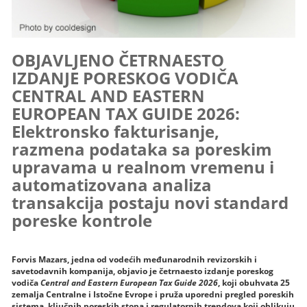
OBJAVLJENO ČETRNAESTO
IZDANJE PORESKOG VODIČA
CENTRAL AND EASTERN
EUROPEAN TAX GUIDE 2026:
Elektronsko fakturisanje,
razmena podataka sa poreskim
upravama u realnom vremenu i
automatizovana analiza
transakcija postaju novi standard
poreske kontrole
Forvis Mazars, jedna od vodećih međunarodnih revizorskih i
savetodavnih kompanija, objavio je četrnaesto izdanje poreskog
vodiča
Central and Eastern European Tax Guide 2026
, koji obuhvata 25
zemalja Centralne i Istočne Evrope i pruža uporedni pregled poreskih
sistema, ključnih poreskih stopa i regulatornih trendova koji oblikuju