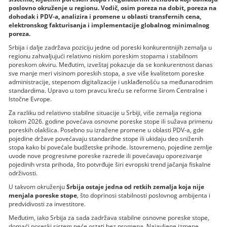
poslovno okruženje u regionu. Vodič, osim poreza na dobit, poreza na
dohodak i PDV-a, analizira i promene u oblasti transfernih cena,
elektronskog fakturisanja i implementacije globalnog minimalnog
poreza.
Srbija i dalje zadržava poziciju jedne od poreski konkurentnijih zemalja u
regionu zahvaljujući relativno niskim poreskim stopama i stabilnom
poreskom okviru. Međutim, izveštaj pokazuje da se konkurentnost danas
sve manje meri visinom poreskih stopa, a sve više kvalitetom poreske
administracije, stepenom digitalizacije i usklađenošću sa međunarodnim
standardima. Upravo u tom pravcu kreću se reforme širom Centralne i
Istočne Evrope.
Za razliku od relativno stabilne situacije u Srbiji, više zemalja regiona
tokom 2026. godine povećava osnovne poreske stope ili sužava primenu
poreskih olakšica. Posebno su izražene promene u oblasti PDV-a, gde
pojedine države povećavaju standardne stope ili ukidaju deo sniženih
stopa kako bi povećale budžetske prihode. Istovremeno, pojedine zemlje
uvode nove progresivne poreske razrede ili povećavaju oporezivanje
pojedinih vrsta prihoda, što potvrđuje širi evropski trend jačanja fiskalne
održivosti.
U takvom okruženju
Srbija ostaje jedna od retkih zemalja koja nije
menjala poreske stope
, što doprinosi stabilnosti poslovnog ambijenta i
predvidivosti za investitore.
Međutim, iako Srbija za sada zadržava stabilne osnovne poreske stope,
domaći poreski sistem neće ostati bez promena. Najavljene izmene