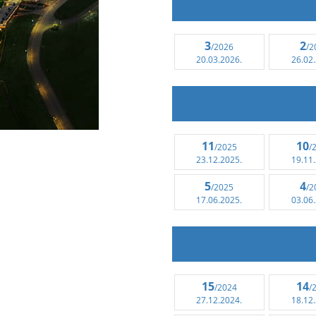
3
2
/2026
/2
20.03.2026.
26.02
11
10
/2025
/
23.12.2025.
19.11
5
4
/2025
/2
17.06.2025.
03.06
15
14
/2024
/
27.12.2024.
18.12