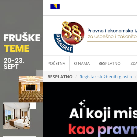
POČETNA
O NAMA
BESPLATNO
IZD
BESPLATNO
Registar službenih glasila