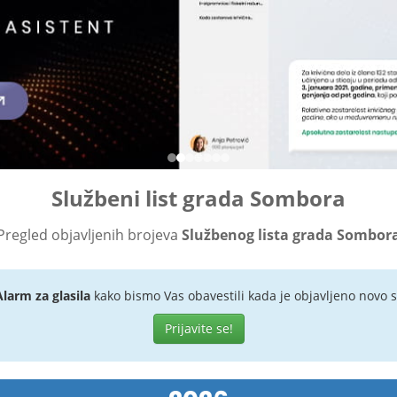
Službeni list grada Sombora
Pregled objavljenih brojeva
Službenog lista grada Sombor
Alarm za glasila
kako bismo Vas obavestili kada je objavljeno novo s
Prijavite se!