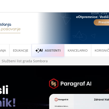
ANJA
EDUKACIJE
ASISTENTI
KANCELARKO
KORISNIČ
Službeni list grada Sombora