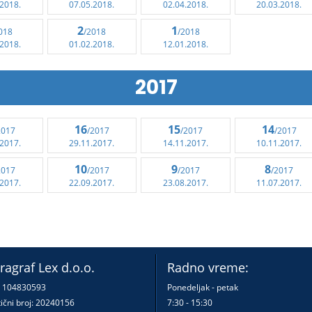
.2018.
07.05.2018.
02.04.2018.
20.03.2018.
2
1
018
/2018
/2018
.2018.
01.02.2018.
12.01.2018.
2017
16
15
14
2017
/2017
/2017
/2017
.2017.
29.11.2017.
14.11.2017.
10.11.2017.
10
9
8
2017
/2017
/2017
/2017
.2017.
22.09.2017.
23.08.2017.
11.07.2017.
ragraf Lex d.o.o.
Radno vreme:
: 104830593
Ponedeljak - petak
ični broj: 20240156
7:30 - 15:30