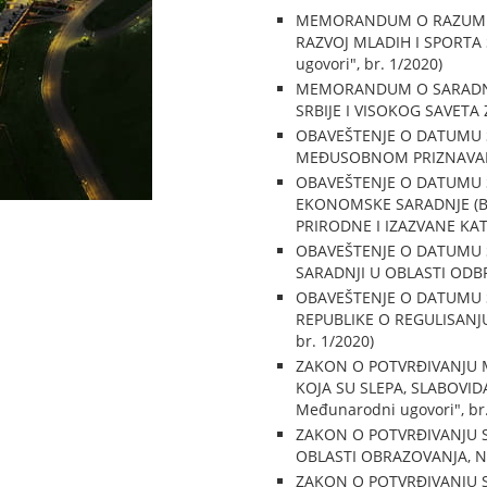
MEMORANDUM O RAZUMEVA
RAZVOJ MLADIH I SPORTA 
ugovori", br. 1/2020)
MEMORANDUM O SARADNJI
SRBIJE I VISOKOG SAVETA 
OBAVEŠTENJE O DATUMU S
MEĐUSOBNOM PRIZNAVANJU 
OBAVEŠTENJE O DATUMU
EKONOMSKE SARADNJE (B
PRIRODNE I IZAZVANE KATAS
OBAVEŠTENJE O DATUMU S
SARADNJI U OBLASTI ODBRAN
OBAVEŠTENJE O DATUMU S
REPUBLIKE O REGULISANJU 
br. 1/2020)
ZAKON O POTVRĐIVANJU 
KOJA SU SLEPA, SLABOVID
Međunarodni ugovori", br.
ZAKON O POTVRĐIVANJU S
OBLASTI OBRAZOVANJA, NAU
ZAKON O POTVRĐIVANJU S