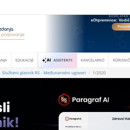
ANJA
EDUKACIJE
ASISTENTI
KANCELARKO
KORISNIČ
Službeni glasnik RS - Međunarodni ugovori
1/2020