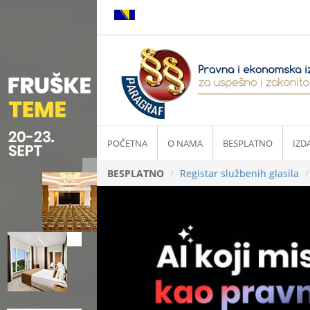
POČETNA
O NAMA
BESPLATNO
IZD
BESPLATNO
Registar službenih glasila