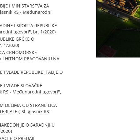
JE I MINISTARSTVA ZA
lasnik RS - Međunarodni
DINE I SPORTA REPUBLIKE
odni ugovori", br. 1/2020)
UBLIKE GRČKE O
. 1/2020)
ICA CRNOMORSKE
A I HITNOM REAGOVANJU NA
 VLADE REPUBLIKE ITALIJE O
 I VLADE SLOVAČKE
 RS - Međunarodni ugovori",
M DELIMA OD STRANE LICA
JALE ("Sl. glasnik RS -
MAKEDONIJE O SARADNJI U
/2020)
ACIJE O PREDAJI