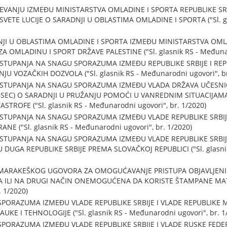
NJU IZMEĐU MINISTARSTVA OMLADINE I SPORTA REPUBLIKE SRBI
SVETE LUCIJE O SARADNJI U OBLASTIMA OMLADINE I SPORTA ("Sl. g
 U OBLASTIMA OMLADINE I SPORTA IZMEĐU MINISTARSTVA OMLA
ZA OMLADINU I SPORT DRŽAVE PALESTINE ("Sl. glasnik RS - Međunar
TUPANJA NA SNAGU SPORAZUMA IZMEĐU REPUBLIKE SRBIJE I REP
VOZAČKIH DOZVOLA ("Sl. glasnik RS - Međunarodni ugovori", br
 STUPANJA NA SNAGU SPORAZUMA IZMEĐU VLADA DRŽAVA UČESN
SEC) O SARADNJI U PRUŽANJU POMOĆI U VANREDNIM SITUACIJAM
TROFE ("Sl. glasnik RS - Međunarodni ugovori", br. 1/2020)
TUPANJA NA SNAGU SPORAZUMA IZMEĐU VLADE REPUBLIKE SRBIJE I
E ("Sl. glasnik RS - Međunarodni ugovori", br. 1/2020)
TUPANJA NA SNAGU SPORAZUMA IZMEĐU VLADE REPUBLIKE SRBIJE
DUGA REPUBLIKE SRBIJE PREMA SLOVAČKOJ REPUBLICI ("Sl. glasnik
MARAKEŠKOG UGOVORA ZA OMOGUĆAVANJE PRISTUPA OBJAVLJENI
A ILI NA DRUGI NAČIN ONEMOGUĆENA DA KORISTE ŠTAMPANE MATERI
 1/2020)
PORAZUMA IZMEĐU VLADE REPUBLIKE SRBIJE I VLADE REPUBLIKE 
KE I TEHNOLOGIJE ("Sl. glasnik RS - Međunarodni ugovori", br. 1
PORAZUMA IZMEĐU VLADE REPUBLIKE SRBIJE I VLADE RUSKE FEDER