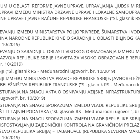
UM U OBLASTI REFORME JAVNE UPRAVE, UPRAVLJANJA LJUDSKIM 
UPRAVI IZMEĐU MINISTRA DRŽAVNE UPRAVE I LOKALNE SAMOUPRAVE
E UPRAVE I JAVNE RAČUNE REPUBLIKE FRANCUSKE ("Sl. glasnik RS 
NJU IZMEĐU MINISTARSTVA POLJOPRIVREDE, ŠUMARSTVA I VODO
NA NARODNE REPUBLIKE KINE O SARADNJI U OBLASTI BILJNOG KARAN
 10/2019)
NJU O SARADNJI U OBLASTI VISOKOG OBRAZOVANJA IZMEĐU MI
VOJA REPUBLIKE SRBIJE I SAVETA ZA VISOKO OBRAZOVANJE REPUBL
r. 10/2019)
Sl. glasnik RS - Međunarodni ugovori", br. 10/2019)
IZMEĐU MINISTARSTVA PRAVDE REPUBLIKE SRBIJE, JAVNOBELEŽN
LEŽNIŠTVA REPUBLIKE FRANCUSKE ("Sl. glasnik RS - Međunarodni 
TUPANJA NA SNAGU AKTA O OSNIVANJU AZIJSKE INFRASTRUKTURNE
ugovori", br. 10/2019)
TUPANJA NA SNAGU SPORAZUMA IZMEĐU VLADE REPUBLIKE SRBIJE 
ITI TAJNIH PODATAKA ("Sl. glasnik RS - Međunarodni ugovori", br.
TUPANJA NA SNAGU SPORAZUMA IZMEĐU VLADE REPUBLIKE SRBIJE
USPOSTAVLJANJU ZAJEDNIČKIH KONTROLA NA GRANIČNOM PRELA
VO (REPUBLIKA SRBIJA) – TABANOVCE (REPUBLIKA SEVERNA MAKEDON
 10/2019)