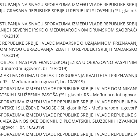
TUPANJA NA SNAGU SPORAZUMA IZMEĐU VLADE REPUBLIKE SRBIJE
U GRAĐANA REPUBLIKE SRBIJE U REPUBLICI SLOVENIJI ("Sl. glasnik
TUPANJA NA SNAGU SPORAZUMA IZMEĐU VLADE REPUBLIKE SRBIJE
TANIJE I SEVERNE IRSKE O MEĐUNARODNOM DRUMSKOM SAOBRAĆAJU (
 10/2019)
 REPUBLIKE SRBIJE I VLADE MAĐARSKE O UZAJAMNOM PRIZNAVAN
M NIVOU OBRAZOVANJA IZDATIH U REPUBLICI SRBIJI I MAĐARSKOJ ("
 10/2019)
 OBLASTI NASTAVE FRANCUSKOG JEZIKA U OBRAZOVNO-VASPITNI
Međunarodni ugovori", br. 10/2019)
 AKTIVNOSTIMA U OBLASTI OSIGURANJA KVALITETA I PRIZNAVANJ
 RS - Međunarodni ugovori", br. 10/2019)
PORAZUMA IZMEĐU VLADE REPUBLIKE SRBIJE I VLADE DOMINIKAN
SKIH I SLUŽBENIH PASOŠA ("Sl. glasnik RS - Međunarodni ugovori"
PORAZUMA IZMEĐU VLADE REPUBLIKE SRBIJE I VLADE REPUBLIKE 
TSKE I SLUŽBENE PASOŠE ("Sl. glasnik RS - Međunarodni ugovori",
PORAZUMA IZMEĐU VLADE REPUBLIKE SRBIJE I VLADE REPUBLIKE
 VIZA ZA NOSIOCE OBIČNIH, DIPLOMATSKIH, SLUŽBENIH I ZVANIČNI
ugovori", br. 10/2019)
PORAZUMA IZMEĐU VLADE REPUBLIKE SRBIJE I VLADE REPUBLIKE P