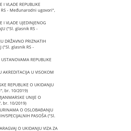
 I VLADE REPUBLIKE
 RS - Međunarodni ugovori",
 I VLADE UJEDINJENOG
"Sl. glasnik RS -
JU DRŽAVNO PRIZNATIH
Sl. glasnik RS -
M USTANOVAMA REPUBLIKE
U AKREDITACIJA U VISOKOM
SKE REPUBLIKE O UKIDANJU
, br. 10/2019)
MJANMARSKE UNIJE O
 br. 10/2019)
 SURINAMA O OSLOBAĐANJU
H/SPECIJALNIH PASOŠA ("Sl.
ARAGVAJ O UKIDANJU VIZA ZA