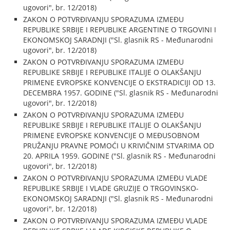
ugovori", br. 12/2018)
ZAKON O POTVRĐIVANJU SPORAZUMA IZMEĐU
REPUBLIKE SRBIJE I REPUBLIKE ARGENTINE O TRGOVINI I
EKONOMSKOJ SARADNJI ("Sl. glasnik RS - Međunarodni
ugovori", br. 12/2018)
ZAKON O POTVRĐIVANJU SPORAZUMA IZMEĐU
REPUBLIKE SRBIJE I REPUBLIKE ITALIJE O OLAKŠANJU
PRIMENE EVROPSKE KONVENCIJE O EKSTRADICIJI OD 13.
DECEMBRA 1957. GODINE ("Sl. glasnik RS - Međunarodni
ugovori", br. 12/2018)
ZAKON O POTVRĐIVANJU SPORAZUMA IZMEĐU
REPUBLIKE SRBIJE I REPUBLIKE ITALIJE O OLAKŠANJU
PRIMENE EVROPSKE KONVENCIJE O MEĐUSOBNOM
PRUŽANJU PRAVNE POMOĆI U KRIVIČNIM STVARIMA OD
20. APRILA 1959. GODINE ("Sl. glasnik RS - Međunarodni
ugovori", br. 12/2018)
ZAKON O POTVRĐIVANJU SPORAZUMA IZMEĐU VLADE
REPUBLIKE SRBIJE I VLADE GRUZIJE O TRGOVINSKO-
EKONOMSKOJ SARADNJI ("Sl. glasnik RS - Međunarodni
ugovori", br. 12/2018)
ZAKON O POTVRĐIVANJU SPORAZUMA IZMEĐU VLADE