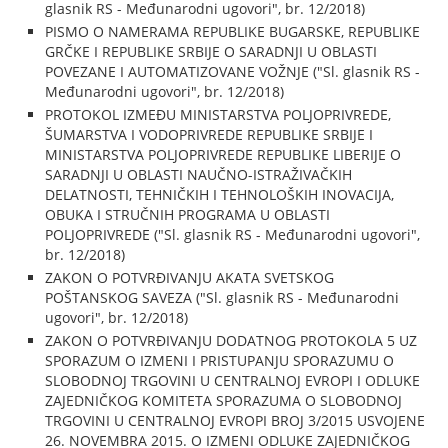
glasnik RS - Međunarodni ugovori", br. 12/2018)
PISMO O NAMERAMA REPUBLIKE BUGARSKE, REPUBLIKE
GRČKE I REPUBLIKE SRBIJE O SARADNJI U OBLASTI
POVEZANE I AUTOMATIZOVANE VOŽNJE ("Sl. glasnik RS -
Međunarodni ugovori", br. 12/2018)
PROTOKOL IZMEĐU MINISTARSTVA POLJOPRIVREDE,
ŠUMARSTVA I VODOPRIVREDE REPUBLIKE SRBIJE I
MINISTARSTVA POLJOPRIVREDE REPUBLIKE LIBERIJE O
SARADNJI U OBLASTI NAUČNO-ISTRAŽIVAČKIH
DELATNOSTI, TEHNIČKIH I TEHNOLOŠKIH INOVACIJA,
OBUKA I STRUČNIH PROGRAMA U OBLASTI
POLJOPRIVREDE ("Sl. glasnik RS - Međunarodni ugovori",
br. 12/2018)
ZAKON O POTVRĐIVANJU AKATA SVETSKOG
POŠTANSKOG SAVEZA ("Sl. glasnik RS - Međunarodni
ugovori", br. 12/2018)
ZAKON O POTVRĐIVANJU DODATNOG PROTOKOLA 5 UZ
SPORAZUM O IZMENI I PRISTUPANJU SPORAZUMU O
SLOBODNOJ TRGOVINI U CENTRALNOJ EVROPI I ODLUKE
ZAJEDNIČKOG KOMITETA SPORAZUMA O SLOBODNOJ
TRGOVINI U CENTRALNOJ EVROPI BROJ 3/2015 USVOJENE
26. NOVEMBRA 2015. O IZMENI ODLUKE ZAJEDNIČKOG