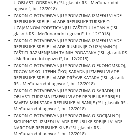
U OBLASTI ODBRANE ("Sl. glasnik RS - Međunarodni
ugovori", br. 12/2018)
ZAKON O POTVRĐIVANJU SPORAZUMA IZMEĐU VLADE
REPUBLIKE SRBIJE I VLADE REPUBLIKE TURSKE O
UZAJAMNOM PODSTICANJU I ZAŠTITI ULAGANJA ("Sl.
glasnik RS - Međunarodni ugovori", br. 12/2018)
ZAKON O POTVRĐIVANJU SPORAZUMA IZMEĐU VLADE
REPUBLIKE SRBIJE I VLADE RUMUNIJE O UZAJAMNOJ
ZAŠTITI RAZMENJENIH TAJNIH PODATAKA ("Sl. glasnik RS
- Međunarodni ugovori", br. 12/2018)
ZAKON O POTVRĐIVANJU SPORAZUMA O EKONOMSKOJ,
TRGOVINSKOJ I TEHNIČKOJ SARADNJI IZMEĐU VLADE
REPUBLIKE SRBIJE I VLADE DRŽAVE KATARA ("Sl. glasnik
RS - Međunarodni ugovori", br. 12/2018)
ZAKON O POTVRĐIVANJU SPORAZUMA O SARADNJI U
OBLASTI TURIZMA IZMEĐU VLADE REPUBLIKE SRBIJE I
SAVETA MINISTARA REPUBLIKE ALBANIJE ("Sl. glasnik RS -
Međunarodni ugovori", br. 12/2018)
ZAKON O POTVRĐIVANJU SPORAZUMA O SOCIJALNOJ
SIGURNOSTI IZMEĐU VLADE REPUBLIKE SRBIJE I VLADE
NARODNE REPUBLIKE KINE ("Sl. glasnik RS -
Međunarodni ugovori", br. 12/2018)