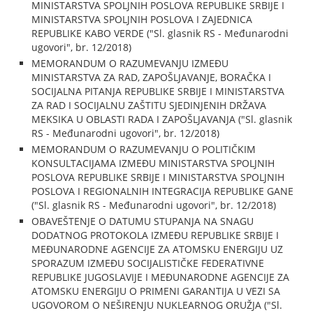
MINISTARSTVA SPOLJNIH POSLOVA REPUBLIKE SRBIJE I
MINISTARSTVA SPOLJNIH POSLOVA I ZAJEDNICA
REPUBLIKE KABO VERDE ("Sl. glasnik RS - Međunarodni
ugovori", br. 12/2018)
MEMORANDUM O RAZUMEVANJU IZMEĐU
MINISTARSTVA ZA RAD, ZAPOŠLJAVANJE, BORAČKA I
SOCIJALNA PITANJA REPUBLIKE SRBIJE I MINISTARSTVA
ZA RAD I SOCIJALNU ZAŠTITU SJEDINJENIH DRŽAVA
MEKSIKA U OBLASTI RADA I ZAPOŠLJAVANJA ("Sl. glasnik
RS - Međunarodni ugovori", br. 12/2018)
MEMORANDUM O RAZUMEVANJU O POLITIČKIM
KONSULTACIJAMA IZMEĐU MINISTARSTVA SPOLJNIH
POSLOVA REPUBLIKE SRBIJE I MINISTARSTVA SPOLJNIH
POSLOVA I REGIONALNIH INTEGRACIJA REPUBLIKE GANE
("Sl. glasnik RS - Međunarodni ugovori", br. 12/2018)
OBAVEŠTENJE O DATUMU STUPANJA NA SNAGU
DODATNOG PROTOKOLA IZMEĐU REPUBLIKE SRBIJE I
MEĐUNARODNE AGENCIJE ZA ATOMSKU ENERGIJU UZ
SPORAZUM IZMEĐU SOCIJALISTIČKE FEDERATIVNE
REPUBLIKE JUGOSLAVIJE I MEĐUNARODNE AGENCIJE ZA
ATOMSKU ENERGIJU O PRIMENI GARANTIJA U VEZI SA
UGOVOROM O NEŠIRENJU NUKLEARNOG ORUŽJA ("Sl.