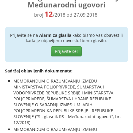
Međunarodni ugovori
12
broj
/2018 od 27.09.2018.
Prijavite se na
Alarm za glasila
kako bismo Vas obavestili
kada je objavljeno novo službeno glasilo.
Prijavite se!
Sadržaj objavljenih dokumenata:
MEMORANDUM O RAZUMEVANJU IZMEĐU
MINISTARSTVA POLJOPRIVREDE, ŠUMARSTVA I
VODOPRIVREDE REPUBLIKE SRBIJE I MINISTARSTVA
POLJOPRIVREDE, ŠUMARSTVA I HRANE REPUBLIKE
SLOVENIJE O SARADNJI IZMEĐU MLADIH
POLJOPRIVREDNIKA REPUBLIKE SRBIJE I REPUBLIKE
SLOVENIJE ("Sl. glasnik RS - Međunarodni ugovori", br.
12/2018)
MEMORANDUM O RAZUMEVANJU IZMEĐU