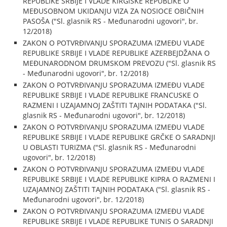
REPUBLIKE SRBIJE I VLADE KIRGISKE REPUBLIKE O
MEĐUSOBNOM UKIDANJU VIZA ZA NOSIOCE OBIČNIH
PASOŠA ("Sl. glasnik RS - Međunarodni ugovori", br.
12/2018)
ZAKON O POTVRĐIVANJU SPORAZUMA IZMEĐU VLADE
REPUBLIKE SRBIJE I VLADE REPUBLIKE AZERBEJDŽANA O
MEĐUNARODNOM DRUMSKOM PREVOZU ("Sl. glasnik RS
- Međunarodni ugovori", br. 12/2018)
ZAKON O POTVRĐIVANJU SPORAZUMA IZMEĐU VLADE
REPUBLIKE SRBIJE I VLADE REPUBLIKE FRANCUSKE O
RAZMENI I UZAJAMNOJ ZAŠTITI TAJNIH PODATAKA ("Sl.
glasnik RS - Međunarodni ugovori", br. 12/2018)
ZAKON O POTVRĐIVANJU SPORAZUMA IZMEĐU VLADE
REPUBLIKE SRBIJE I VLADE REPUBLIKE GRČKE O SARADNJI
U OBLASTI TURIZMA ("Sl. glasnik RS - Međunarodni
ugovori", br. 12/2018)
ZAKON O POTVRĐIVANJU SPORAZUMA IZMEĐU VLADE
REPUBLIKE SRBIJE I VLADE REPUBLIKE KIPRA O RAZMENI I
UZAJAMNOJ ZAŠTITI TAJNIH PODATAKA ("Sl. glasnik RS -
Međunarodni ugovori", br. 12/2018)
ZAKON O POTVRĐIVANJU SPORAZUMA IZMEĐU VLADE
REPUBLIKE SRBIJE I VLADE REPUBLIKE TUNIS O SARADNJI