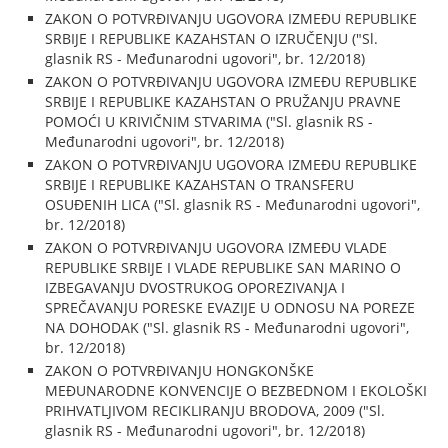
ZAKON O POTVRĐIVANJU UGOVORA IZMEĐU REPUBLIKE
SRBIJE I REPUBLIKE KAZAHSTAN O IZRUČENJU ("Sl.
glasnik RS - Međunarodni ugovori", br. 12/2018)
ZAKON O POTVRĐIVANJU UGOVORA IZMEĐU REPUBLIKE
SRBIJE I REPUBLIKE KAZAHSTAN O PRUŽANJU PRAVNE
POMOĆI U KRIVIČNIM STVARIMA ("Sl. glasnik RS -
Međunarodni ugovori", br. 12/2018)
ZAKON O POTVRĐIVANJU UGOVORA IZMEĐU REPUBLIKE
SRBIJE I REPUBLIKE KAZAHSTAN O TRANSFERU
OSUĐENIH LICA ("Sl. glasnik RS - Međunarodni ugovori",
br. 12/2018)
ZAKON O POTVRĐIVANJU UGOVORA IZMEĐU VLADE
REPUBLIKE SRBIJE I VLADE REPUBLIKE SAN MARINO O
IZBEGAVANJU DVOSTRUKOG OPOREZIVANJA I
SPREČAVANJU PORESKE EVAZIJE U ODNOSU NA POREZE
NA DOHODAK ("Sl. glasnik RS - Međunarodni ugovori",
br. 12/2018)
ZAKON O POTVRĐIVANJU HONGKONŠKE
MEĐUNARODNE KONVENCIJE O BEZBEDNOM I EKOLOŠKI
PRIHVATLJIVOM RECIKLIRANJU BRODOVA, 2009 ("Sl.
glasnik RS - Međunarodni ugovori", br. 12/2018)