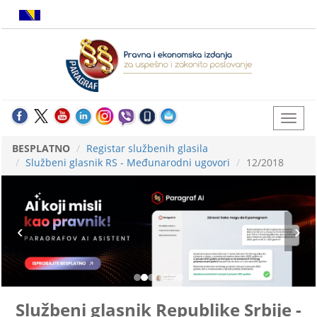
BESPLATNO
Registar službenih glasila
Službeni glasnik RS - Međunarodni ugovori
12/2018
Službeni glasnik Republike Srbije -