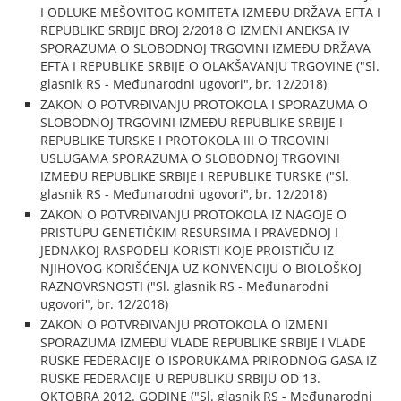
I ODLUKE MEŠOVITOG KOMITETA IZMEĐU DRŽAVA EFTA I
REPUBLIKE SRBIJE BROJ 2/2018 O IZMENI ANEKSA IV
SPORAZUMA O SLOBODNOJ TRGOVINI IZMEĐU DRŽAVA
EFTA I REPUBLIKE SRBIJE O OLAKŠAVANJU TRGOVINE ("Sl.
glasnik RS - Međunarodni ugovori", br. 12/2018)
ZAKON O POTVRĐIVANJU PROTOKOLA I SPORAZUMA O
SLOBODNOJ TRGOVINI IZMEĐU REPUBLIKE SRBIJE I
REPUBLIKE TURSKE I PROTOKOLA III O TRGOVINI
USLUGAMA SPORAZUMA O SLOBODNOJ TRGOVINI
IZMEĐU REPUBLIKE SRBIJE I REPUBLIKE TURSKE ("Sl.
glasnik RS - Međunarodni ugovori", br. 12/2018)
ZAKON O POTVRĐIVANJU PROTOKOLA IZ NAGOJE O
PRISTUPU GENETIČKIM RESURSIMA I PRAVEDNOJ I
JEDNAKOJ RASPODELI KORISTI KOJE PROISTIČU IZ
NJIHOVOG KORIŠĆENJA UZ KONVENCIJU O BIOLOŠKOJ
RAZNOVRSNOSTI ("Sl. glasnik RS - Međunarodni
ugovori", br. 12/2018)
ZAKON O POTVRĐIVANJU PROTOKOLA O IZMENI
SPORAZUMA IZMEĐU VLADE REPUBLIKE SRBIJE I VLADE
RUSKE FEDERACIJE O ISPORUKAMA PRIRODNOG GASA IZ
RUSKE FEDERACIJE U REPUBLIKU SRBIJU OD 13.
OKTOBRA 2012. GODINE ("Sl. glasnik RS - Međunarodni