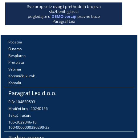
Sve propise iz ovog i prethodnih brojeva
službenih glasila
pogledajte u
DEMO verziji
pravne baze
Paragraf Lex
Početna
O nama
Besplatno
Pretplata
Vebinari
Korisnički kutak
Kontakt
Paragraf Lex d.o.o.
PIB: 104830593
Matični broj: 20240156
Tekući račun:
105-3029346-18
160-0000000380290-23
Radno vreme: