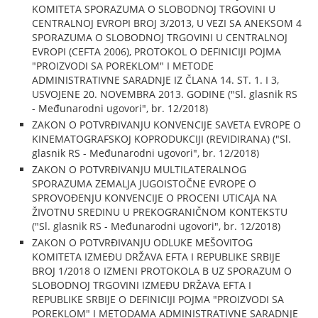
KOMITETA SPORAZUMA O SLOBODNOJ TRGOVINI U
CENTRALNOJ EVROPI BROJ 3/2013, U VEZI SA ANEKSOM 4
SPORAZUMA O SLOBODNOJ TRGOVINI U CENTRALNOJ
EVROPI (CEFTA 2006), PROTOKOL O DEFINICIJI POJMA
"PROIZVODI SA POREKLOM" I METODE
ADMINISTRATIVNE SARADNJE IZ ČLANA 14. ST. 1. I 3,
USVOJENE 20. NOVEMBRA 2013. GODINE ("Sl. glasnik RS
- Međunarodni ugovori", br. 12/2018)
ZAKON O POTVRĐIVANJU KONVENCIJE SAVETA EVROPE O
KINEMATOGRAFSKOJ KOPRODUKCIJI (REVIDIRANA) ("Sl.
glasnik RS - Međunarodni ugovori", br. 12/2018)
ZAKON O POTVRĐIVANJU MULTILATERALNOG
SPORAZUMA ZEMALJA JUGOISTOČNE EVROPE O
SPROVOĐENJU KONVENCIJE O PROCENI UTICAJA NA
ŽIVOTNU SREDINU U PREKOGRANIČNOM KONTEKSTU
("Sl. glasnik RS - Međunarodni ugovori", br. 12/2018)
ZAKON O POTVRĐIVANJU ODLUKE MEŠOVITOG
KOMITETA IZMEĐU DRŽAVA EFTA I REPUBLIKE SRBIJE
BROJ 1/2018 O IZMENI PROTOKOLA B UZ SPORAZUM O
SLOBODNOJ TRGOVINI IZMEĐU DRŽAVA EFTA I
REPUBLIKE SRBIJE O DEFINICIJI POJMA "PROIZVODI SA
POREKLOM" I METODAMA ADMINISTRATIVNE SARADNJE