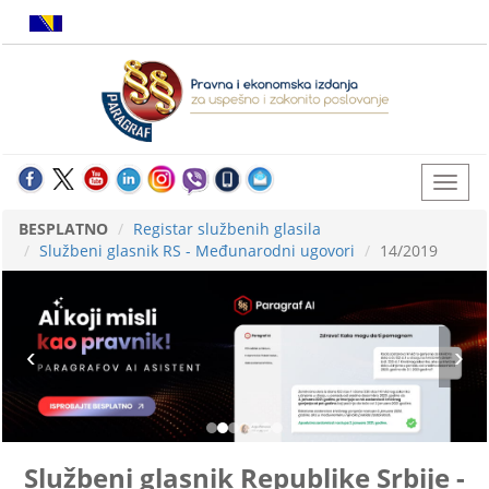
BESPLATNO
Registar službenih glasila
Službeni glasnik RS - Međunarodni ugovori
14/2019
Službeni glasnik Republike Srbije -