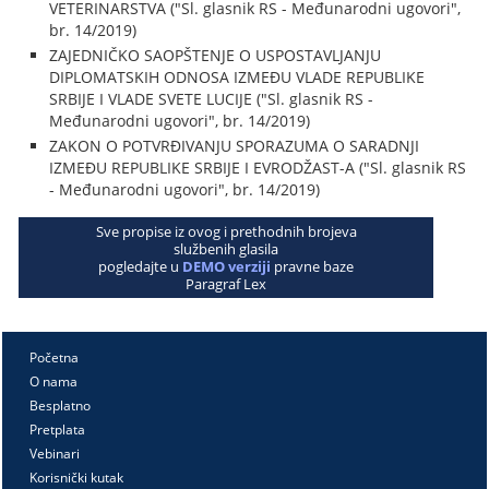
VETERINARSTVA ("Sl. glasnik RS - Međunarodni ugovori",
br. 14/2019)
ZAJEDNIČKO SAOPŠTENJE O USPOSTAVLJANJU
DIPLOMATSKIH ODNOSA IZMEĐU VLADE REPUBLIKE
SRBIJE I VLADE SVETE LUCIJE ("Sl. glasnik RS -
Međunarodni ugovori", br. 14/2019)
ZAKON O POTVRĐIVANJU SPORAZUMA O SARADNJI
IZMEĐU REPUBLIKE SRBIJE I EVRODŽAST-A ("Sl. glasnik RS
- Međunarodni ugovori", br. 14/2019)
Sve propise iz ovog i prethodnih brojeva
službenih glasila
pogledajte u
DEMO verziji
pravne baze
Paragraf Lex
Početna
O nama
Besplatno
Pretplata
Vebinari
Korisnički kutak