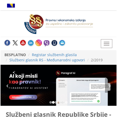
BESPLATNO
Registar službenih glasila
Službeni glasnik RS - Međunarodni ugovori
2/2019
Službeni glasnik Republike Srbije -