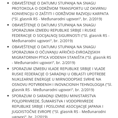
OBAVEŠTENJE O DATUMU STUPANJA NA SNAGU
PROTOKOLA O ODRŽIVOM TRANSPORTU UZ OKVIRNU
KONVENCIJU O ZAŠTITI I ODRŽIVOM RAZVOJU KARPATA
("Sl. glasnik RS - Međunarodni ugovori", br. 2/2019)
OBAVEŠTENJE O DATUMU STUPANJA NA SNAGU
SPORAZUMA IZMEĐU REPUBLIKE SRBIJE I RUSKE
FEDERACIJE O SOCIJALNOJ SIGURNOSTI ("Sl. glasnik RS -
Međunarodni ugovori", br. 2/2019)
OBAVEŠTENJE O DATUMU STUPANJA NA SNAGU
SPORAZUMA O OČUVANJU AFRIČKO-EVROAZIJSKIH
MIGRATORNIH PTICA VODENIH STANIŠTA ("Sl. glasnik RS
- Međunarodni ugovori", br. 2/2019)
SPORAZUM IZMEĐU VLADE REPUBLIKE SRBIJE I VLADE
RUSKE FEDERACIJE O SARADNJI U OBLASTI UPOTREBE
NUKLEARNE ENERGIJE U MIRNODOPSKE SVRHE NA
OSNOVU POTVRĐENIH I INOVACIONIH TEHNOLOGIJA ("Sl.
glasnik RS - Međunarodni ugovori", br. 2/2019)
SPORAZUM O SARADNJI IZMEĐU MINISTARSTVA
POLJOPRIVREDE, ŠUMARSTVA I VODOPRIVREDE
REPUBLIKE SRBIJE I POSLOVNE ASOCIJACIJE JAPANA I
JUGOISTOČNE EVROPE ("Sl. glasnik RS - Međunarodni
ugovori", br. 2/2019)