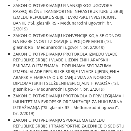
ZAKON O POTVRĐIVANJU FINANSIJSKOG UGOVORA
RAZVOJ REČNE TRANSPORTNE INFRASTRUKTURE U SRBIJI
IZMEĐU REPUBLIKE SRBIJE I EVROPSKE INVESTICIONE
BANKE ("Sl. glasnik RS - Međunarodni ugovori", br.
2/2019)
ZAKON O POTVRĐIVANJU KONVENCIJE KOJA SE ODNOSI
NA BEZBEDNOST I ZDRAVLJE U POLJOPRIVREDI ("Sl.
glasnik RS - Međunarodni ugovori", br. 2/2019)
ZAKON O POTVRĐIVANJU PROTOKOLA IZMEĐU VLADE
REPUBLIKE SRBIJE I VLADE UJEDINJENIH ARAPSKIH
EMIRATA O IZMENAMA I DOPUNAMA SPORAZUMA
IZMEĐU VLADE REPUBLIKE SRBIJE I VLADE UJEDINJENIH
ARAPSKIH EMIRATA O UKIDANJU VIZA ZA NOSIOCE
DIPLOMATSKIH I SLUŽBENIH/SPECIJALNIH PASOŠA ("Sl.
glasnik RS - Međunarodni ugovori", br. 2/2019)
ZAKON O POTVRĐIVANJU PROTOKOLA O PRIVILEGIJAMA I
IMUNITETIMA EVROPSKE ORGANIZACIJE ZA NUKLEARNA
ISTRAŽIVANJA ("Sl. glasnik RS - Međunarodni ugovori",
br. 2/2019)
ZAKON O POTVRĐIVANJU SPORAZUMA IZMEĐU
REPUBLIKE SRBIJE I TRANSPORTNE ZAJEDNICE O SEDIŠTU