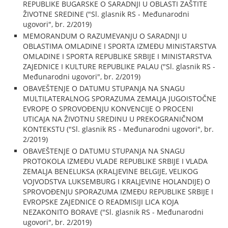
REPUBLIKE BUGARSKE O SARADNJI U OBLASTI ZAŠTITE
ŽIVOTNE SREDINE ("Sl. glasnik RS - Međunarodni
ugovori", br. 2/2019)
MEMORANDUM O RAZUMEVANJU O SARADNJI U
OBLASTIMA OMLADINE I SPORTA IZMEĐU MINISTARSTVA
OMLADINE I SPORTA REPUBLIKE SRBIJE I MINISTARSTVA
ZAJEDNICE I KULTURE REPUBLIKE PALAU ("Sl. glasnik RS -
Međunarodni ugovori", br. 2/2019)
OBAVEŠTENJE O DATUMU STUPANJA NA SNAGU
MULTILATERALNOG SPORAZUMA ZEMALJA JUGOISTOČNE
EVROPE O SPROVOĐENJU KONVENCIJE O PROCENI
UTICAJA NA ŽIVOTNU SREDINU U PREKOGRANIČNOM
KONTEKSTU ("Sl. glasnik RS - Međunarodni ugovori", br.
2/2019)
OBAVEŠTENJE O DATUMU STUPANJA NA SNAGU
PROTOKOLA IZMEĐU VLADE REPUBLIKE SRBIJE I VLADA
ZEMALJA BENELUKSA (KRALJEVINE BELGIJE, VELIKOG
VOJVODSTVA LUKSEMBURG I KRALJEVINE HOLANDIJE) O
SPROVOĐENJU SPORAZUMA IZMEĐU REPUBLIKE SRBIJE I
EVROPSKE ZAJEDNICE O READMISIJI LICA KOJA
NEZAKONITO BORAVE ("Sl. glasnik RS - Međunarodni
ugovori", br. 2/2019)