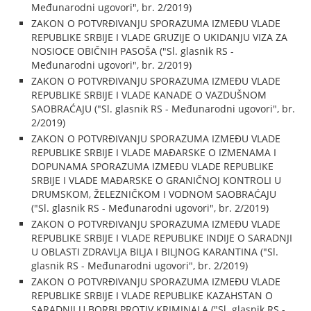
Međunarodni ugovori", br. 2/2019)
ZAKON O POTVRĐIVANJU SPORAZUMA IZMEĐU VLADE
REPUBLIKE SRBIJE I VLADE GRUZIJE O UKIDANJU VIZA ZA
NOSIOCE OBIČNIH PASOŠA ("Sl. glasnik RS -
Međunarodni ugovori", br. 2/2019)
ZAKON O POTVRĐIVANJU SPORAZUMA IZMEĐU VLADE
REPUBLIKE SRBIJE I VLADE KANADE O VAZDUŠNOM
SAOBRAĆAJU ("Sl. glasnik RS - Međunarodni ugovori", br.
2/2019)
ZAKON O POTVRĐIVANJU SPORAZUMA IZMEĐU VLADE
REPUBLIKE SRBIJE I VLADE MAĐARSKE O IZMENAMA I
DOPUNAMA SPORAZUMA IZMEĐU VLADE REPUBLIKE
SRBIJE I VLADE MAĐARSKE O GRANIČNOJ KONTROLI U
DRUMSKOM, ŽELEZNIČKOM I VODNOM SAOBRAĆAJU
("Sl. glasnik RS - Međunarodni ugovori", br. 2/2019)
ZAKON O POTVRĐIVANJU SPORAZUMA IZMEĐU VLADE
REPUBLIKE SRBIJE I VLADE REPUBLIKE INDIJE O SARADNJI
U OBLASTI ZDRAVLJA BILJA I BILJNOG KARANTINA ("Sl.
glasnik RS - Međunarodni ugovori", br. 2/2019)
ZAKON O POTVRĐIVANJU SPORAZUMA IZMEĐU VLADE
REPUBLIKE SRBIJE I VLADE REPUBLIKE KAZAHSTAN O
SARADNJI U BORBI PROTIV KRIMINALA ("Sl. glasnik RS -