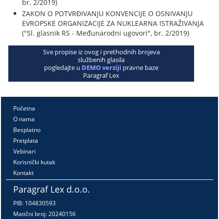
br. 2/2019)
ZAKON O POTVRĐIVANJU KONVENCIJE O OSNIVANJU
EVROPSKE ORGANIZACIJE ZA NUKLEARNA ISTRAŽIVANJA
("Sl. glasnik RS - Međunarodni ugovori", br. 2/2019)
Sve propise iz ovog i prethodnih brojeva
službenih glasila
pogledajte u
DEMO verziji
pravne baze
Paragraf Lex
Početna
O nama
Besplatno
Pretplata
Vebinari
Korisnički kutak
Kontakt
Paragraf Lex d.o.o.
PIB: 104830593
Matični broj: 20240156