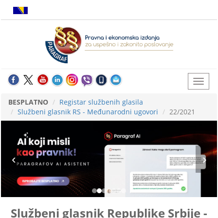
BESPLATNO
Registar službenih glasila
Službeni glasnik RS - Međunarodni ugovori
22/2021
Službeni glasnik Republike Srbije -