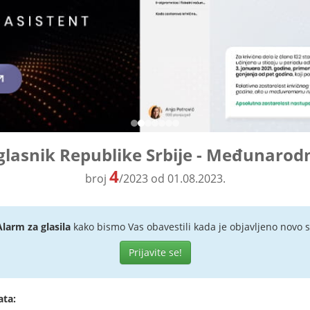
glasnik Republike Srbije - Međunarod
4
broj
/2023 od 01.08.2023.
Alarm za glasila
kako bismo Vas obavestili kada je objavljeno novo s
Prijavite se!
ata: