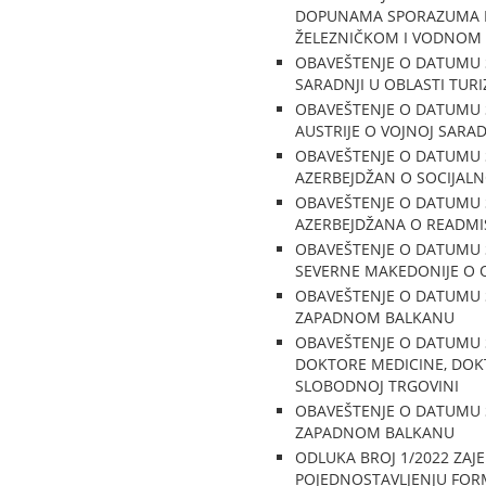
DOPUNAMA SPORAZUMA IZ
ŽELEZNIČKOM I VODNOM
OBAVEŠTENJE O DATUMU S
SARADNJI U OBLASTI TUR
OBAVEŠTENJE O DATUMU S
AUSTRIJE O VOJNOJ SARAD
OBAVEŠTENJE O DATUMU S
AZERBEJDŽAN O SOCIJALN
OBAVEŠTENJE O DATUMU S
AZERBEJDŽANA O READMIS
OBAVEŠTENJE O DATUMU S
SEVERNE MAKEDONIJE O 
OBAVEŠTENJE O DATUMU 
ZAPADNOM BALKANU
OBAVEŠTENJE O DATUMU 
DOKTORE MEDICINE, DOK
SLOBODNOJ TRGOVINI
OBAVEŠTENJE O DATUMU
ZAPADNOM BALKANU
ODLUKA BROJ 1/2022 ZA
POJEDNOSTAVLJENJU FORM