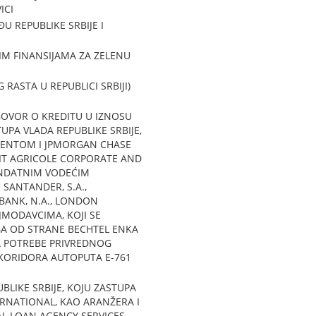
ICI
U REPUBLIKE SRBIJE I
IM FINANSIJAMA ZA ZELENU
ASTA U REPUBLICI SRBIJI)
OVOR O KREDITU U IZNOSU
UPA VLADA REPUBLIKE SRBIJE,
AGENTOM I JPMORGAN CHASE
IT AGRICOLE CORPORATE AND
ANDATNIM VODEĆIM
SANTANDER, S.A.,
BANK, N.A., LONDON
JMODAVCIMA, KOJI SE
GA OD STRANE BECHTEL ENKA
ZA POTREBE PRIVREDNOG
 KORIDORA AUTOPUTA E-761
LIKE SRBIJE, KOJU ZASTUPA
ERNATIONAL, KAO ARANŽERA I
AL LOAN AGENCY SERVICES