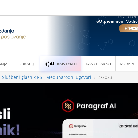
ANJA
EDUKACIJE
ASISTENTI
KANCELARKO
KORISNIČ
Službeni glasnik RS - Međunarodni ugovori
4/2023