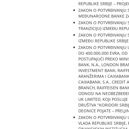
REPUBLIKE SRBIJE – PROJ
ZAKON O POTVRĐIVANJU S
MEĐUNARODNE BANKE ZA
ZAKON O POTVRĐIVANJU S
TRANZICIJU) IZMEĐU REP
ZAKON O POTVRĐIVANJU S
IZMEĐU REPUBLIKE SRBIJ
ZAKON O POTVRĐIVANJU 
DO 400.000.000 EVRA, OD
POSTUPAJUĆI PREKO MINI
BANK, N.A., LONDON BR
INVESTMENT BANK, RAIF
ARANŽERIMA I CAIXABANK
CAIXABANK, S.A., CREDI
BRANCH, RAIFFEISEN BAN
ODNOSI NA NEOBEZBEĐEN
UK LIMITED, KOJI POSLU
DRUŠTVA "KORIDORI SRBI
DEONICE POJATE – PRELJ
ZAKON O POTVRĐIVANJU U
VLADA REPUBLIKE SRBIJE,
FINANSIJSKIH INSTITUCI