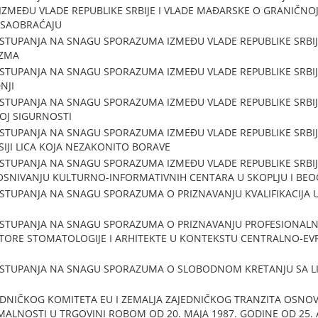
MEĐU VLADE REPUBLIKE SRBIJE I VLADE MAĐARSKE O GRANIČNO
 SAOBRAĆAJU
TUPANJA NA SNAGU SPORAZUMA IZMEĐU VLADE REPUBLIKE SRBIJE 
IZMA
TUPANJA NA SNAGU SPORAZUMA IZMEĐU VLADE REPUBLIKE SRBIJE
NJI
TUPANJA NA SNAGU SPORAZUMA IZMEĐU VLADE REPUBLIKE SRBIJE
OJ SIGURNOSTI
TUPANJA NA SNAGU SPORAZUMA IZMEĐU VLADE REPUBLIKE SRBIJE
IJI LICA KOJA NEZAKONITO BORAVE
TUPANJA NA SNAGU SPORAZUMA IZMEĐU VLADE REPUBLIKE SRBIJE
OSNIVANJU KULTURNO-INFORMATIVNIH CENTARA U SKOPLJU I BE
STUPANJA NA SNAGU SPORAZUMA O PRIZNAVANJU KVALIFIKACIJA
STUPANJA NA SNAGU SPORAZUMA O PRIZNAVANJU PROFESIONALNIH
TORE STOMATOLOGIJE I ARHITEKTE U KONTEKSTU CENTRALNO-E
 STUPANJA NA SNAGU SPORAZUMA O SLOBODNOM KRETANJU SA L
JEDNIČKOG KOMITETA EU I ZEMALJA ZAJEDNIČKOG TRANZITA OSN
ALNOSTI U TRGOVINI ROBOM OD 20. MAJA 1987. GODINE OD 25. A