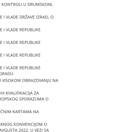
J KONTROLI U DRUMSKOM,
I VLADE DRŽAVE IZRAEL O
 I VLADE REPUBLIKE
 I VLADE REPUBLIKE
 I VLADE REPUBLIKE
 I VLADE REPUBLIKE
OGRADU
 U VISOKOM OBRAZOVANJU NA
 KVALIFIKACIJA ZA
VROPSKOG SPORAZUMA O
IČNIM KARTAMA NA
OVANOG KONVENCIJOM O
VGUSTA 2022. U VEZI SA