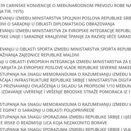
8 I 39 CARINSKE KONVENCIJE O MEĐUNARODNOM PREVOZU ROBE N
A TIR, 1975)
NJU IZMEĐU MINISTARSTVA SPOLJNIH POSLOVA REPUBLIKE SRBIJ
IVI O SARADNJI U OBLASTI DIPLOMATSKOG OBRAZOVANJA
JU IZMEĐU MINISTARSTVA ZA EVROPSKE INTEGRACIJE REPUBLIKE
SKE UNIJE I SARADNJE KRALJEVINE ŠPANIJE ZA RAZVOJ VEĆE SARA
NJU U OBLASTI SPORTA IZMEĐU MINISTARSTVA SPORTA REPUBLIK
AŽIVANJA ZAJEDNICE REPUBLIKE MALDIVI
U OBLASTI EVROPSKIH INTEGRACIJA IZMEĐU MINISTARSTVA ZA E
RETARIJATA ZA EVROPSKE POSLOVE VLADE REPUBLIKE SEVERNE MAKE
 STUPANJA NA SNAGU MEMORANDUMA O RAZUMEVANJU IZMEĐU M
ĆAJA I INFRASTRUKTURE REPUBLIKE SRBIJE I MINISTARSTVA DIGI
 O PRIZNAVANJU OVLAŠĆENJA U SKLADU SA PROPISOM 1/10 MEĐU
IZDAVANJE UVERENJE I VRŠENJE BRODSKE STRAŽE POMORACA IZ 1
STUPANJA NA SNAGU MEMORANDUMA O RAZUMEVANJU IZMEĐU VLA
E EGIPAT O SARADNJI U OBLASTI POLJOPRIVREDE
TUPANJA NA SNAGU SPORAZUMA IZMEĐU REPUBLIKE SRBIJE I UJE
RNE IRSKE O READMISIJI LICA KOJA NEZAKONITO BORAVE
STUPANJA NA SNAGU SPORAZUMA IZMEĐU REPUBLIKE SRBIJE I VL