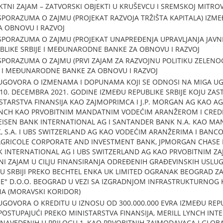
EKTNI ZAJAM – ZATVORSKI OBJEKTI U KRUŠEVCU I SREMSKOJ MITROV
PORAZUMA O ZAJMU (PROJEKAT RAZVOJA TRŽIŠTA KAPITALA) IZMEĐ
 OBNOVU I RAZVOJ
PORAZUMA O ZAJMU (PROJEKAT UNAPREĐENJA UPRAVLJANJA JAVN
UBLIKE SRBIJE I MEĐUNARODNE BANKE ZA OBNOVU I RAZVOJ
PORAZUMA O ZAJMU (PRVI ZAJAM ZA RAZVOJNU POLITIKU ZELENOG R
E I MEĐUNARODNE BANKE ZA OBNOVU I RAZVOJ
UGOVORA O IZMENAMA I DOPUNAMA KOJI SE ODNOSI NA MIGA UG
 10. DECEMBRA 2021. GODINE IZMEĐU REPUBLIKE SRBIJE KOJU ZAST
STARSTVA FINANSIJA KAO ZAJMOPRIMCA I J.P. MORGAN AG KAO 
ANCH KAO PRVOBITNIM MANDATNIM VODEĆIM ARANŽEROM I CRED
FEISEN BANK INTERNATIONAL AG I SANTANDER BANK N.A. KAO M
, S.A. I UBS SWITZERLAND AG KAO VODEĆIM ARANŽERIMA I BANCO 
T AGRICOLE CORPORATE AND INVESTMENT BANK, JPMORGAN CHASE 
K INTERNATIONAL AG I UBS SWITZERLAND AG KAO PRVOBITNIM ZA
I ZAJAM U CILJU FINANSIRANJA ODREĐENIH GRAĐEVINSKIH USLU
JE U SRBIJI PREKO BECHTEL ENKA UK LIMITED OGRANAK BEOGRAD 
JE" D.O.O. BEOGRAD U VEZI SA IZGRADNJOM INFRASTRUKTURNOG
INA (MORAVSKI KORIDOR)
GOVORA O KREDITU U IZNOSU OD 300.000.000 EVRA IZMEĐU REPUB
 POSTUPAJUĆI PREKO MINISTARSTVA FINANSIJA, MERILL LYNCH INT
JA NAVEDENIH U PRILOGU 1, KAO PRVOBITNIH ZAJMODAVACA I GLOB