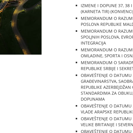
IZMENE I DOPUNE 37, 3
(KARNETA TIR) (KONVENCIJ
MEMORANDUM O RAZUMEVA
POSLOVA REPUBLIKE MALD
MEMORANDUM O RAZUMEVAN
SPOLJNIH POSLOVA, EVROP
INTEGRACIJA
MEMORANDUM O RAZUMEVA
OMLADINE, SPORTA I OSN
MEMORANDUM O SARADNJI 
REPUBLIKE SRBIJE I SEK
OBAVEŠTENJE O DATUMU
GRAĐEVINARSTVA, SAOBRA
REPUBLIKE AZERBEJDŽAN
STANDARDIMA ZA OBUKU, 
DOPUNAMA
OBAVEŠTENJE O DATUMU 
VLADE ARAPSKE REPUBLIK
OBAVEŠTENJE O DATUMU S
VELIKE BRITANIJE I SEVE
OBAVEŠTENJE O DATUMU 