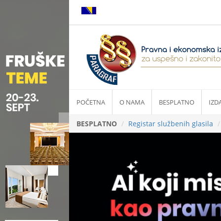
POČETNA
O NAMA
BESPLATNO
IZD
BESPLATNO
Registar službenih glasila