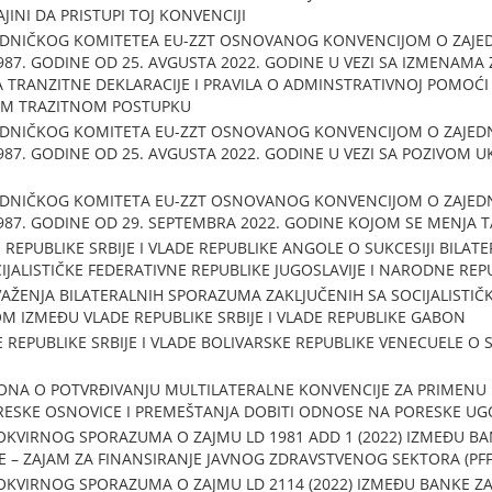
INI DA PRISTUPI TOJ KONVENCIJI
JEDNIČKOG KOMITETEA EU-ZZT OSNOVANOG KONVENCIJOM O ZAJ
987. GODINE OD 25. AVGUSTA 2022. GODINE U VEZI SA IZMENAMA
RANZITNE DEKLARACIJE I PRAVILA O ADMINSTRATIVNOJ POMOĆI U D
OM TRAZITNOM POSTUPKU
JEDNIČKOG KOMITETA EU-ZZT OSNOVANOG KONVENCIJOM O ZAJE
87. GODINE OD 25. AVGUSTA 2022. GODINE U VEZI SA POZIVOM UKR
JEDNIČKOG KOMITETA EU-ZZT OSNOVANOG KONVENCIJOM O ZAJE
987. GODINE OD 29. SEPTEMBRA 2022. GODINE KOJOM SE MENJA 
REPUBLIKE SRBIJE I VLADE REPUBLIKE ANGOLE O SUKCESIJI BILA
IJALISTIČKE FEDERATIVNE REPUBLIKE JUGOSLAVIJE I NARODNE RE
AŽENJA BILATERALNIH SPORAZUMA ZAKLJUČENIH SA SOCIJALISTI
M IZMEĐU VLADE REPUBLIKE SRBIJE I VLADE REPUBLIKE GABON
REPUBLIKE SRBIJE I VLADE BOLIVARSKE REPUBLIKE VENECUELE O S
NA O POTVRĐIVANJU MULTILATERALNE KONVENCIJE ZA PRIMENU M
ORESKE OSNOVICE I PREMEŠTANJA DOBITI ODNOSE NA PORESKE U
KVIRNOG SPORAZUMA O ZAJMU LD 1981 ADD 1 (2022) IZMEĐU BA
JE – ZAJAM ZA FINANSIRANJE JAVNOG ZDRAVSTVENOG SEKTORA (PFF
KVIRNOG SPORAZUMA O ZAJMU LD 2114 (2022) IZMEĐU BANKE ZA 