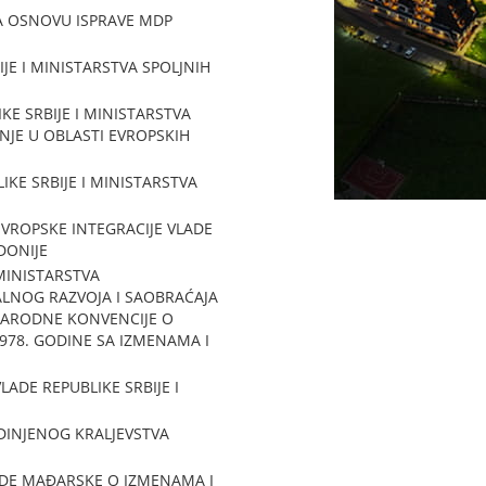
A OSNOVU ISPRAVE MDP
E I MINISTARSTVA SPOLJNIH
 SRBIJE I MINISTARSTVA
DNJE U OBLASTI EVROPSKIH
E SRBIJE I MINISTARSTVA
VROPSKE INTEGRACIJE VLADE
DONIJE
INISTARSTVA
TALNOG RAZVOJA I SAOBRAĆAJA
NARODNE KONVENCIJE O
978. GODINE SA IZMENAMA I
DE REPUBLIKE SRBIJE I
DINJENOG KRALJEVSTVA
ADE MAĐARSKE O IZMENAMA I