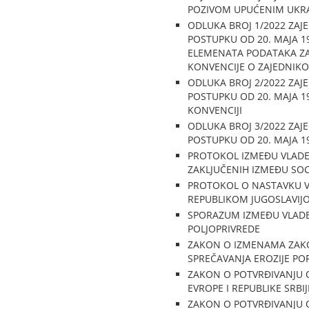
POZIVOM UPUĆENIM UKRAJ
ODLUKA BROJ 1/2022 ZA
POSTUPKU OD 20. MAJA 1
ELEMENATA PODATAKA ZA T
KONVENCIJE O ZAJEDNIK
ODLUKA BROJ 2/2022 ZA
POSTUPKU OD 20. MAJA 19
KONVENCIJI
ODLUKA BROJ 3/2022 ZA
POSTUPKU OD 20. MAJA 1
PROTOKOL IZMEĐU VLADE 
ZAKLJUČENIH IZMEĐU SOC
PROTOKOL O NASTAVKU V
REPUBLIKOM JUGOSLAVIJO
SPORAZUM IZMEĐU VLADE 
POLJOPRIVREDE
ZAKON O IZMENAMA ZAKO
SPREČAVANJA EROZIJE P
ZAKON O POTVRĐIVANJU O
EVROPE I REPUBLIKE SRBI
ZAKON O POTVRĐIVANJU O