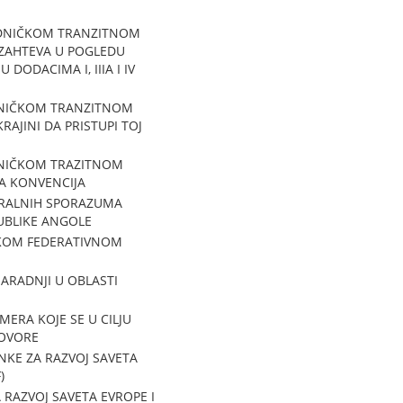
EDNIČKOM TRANZITNOM
 ZAHTEVA U POGLEDU
ODACIMA I, IIIA I IV
DNIČKOM TRANZITNOM
AJINI DA PRISTUPI TOJ
DNIČKOM TRAZITNOM
TA KONVENCIJA
TERALNIH SPORAZUMA
PUBLIKE ANGOLE
ČKOM FEDERATIVNOM
ARADNJI U OBLASTI
ERA KOJE SE U CILJU
GOVORE
NKE ZA RAZVOJ SAVETA
)
RAZVOJ SAVETA EVROPE I