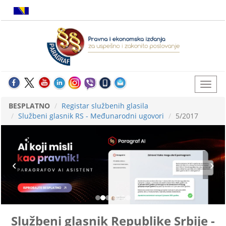
BESPLATNO
Registar službenih glasila
Službeni glasnik RS - Međunarodni ugovori
5/2017
Službeni glasnik Republike Srbije -