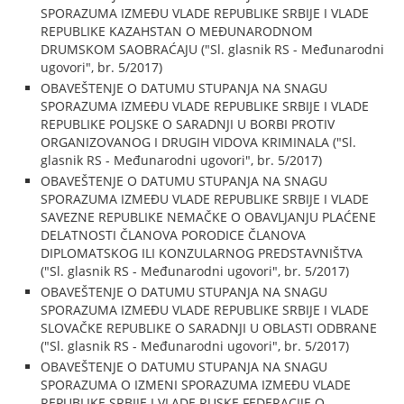
SPORAZUMA IZMEĐU VLADE REPUBLIKE SRBIJE I VLADE
REPUBLIKE KAZAHSTAN O MEĐUNARODNOM
DRUMSKOM SAOBRAĆAJU ("Sl. glasnik RS - Međunarodni
ugovori", br. 5/2017)
OBAVEŠTENJE O DATUMU STUPANJA NA SNAGU
SPORAZUMA IZMEĐU VLADE REPUBLIKE SRBIJE I VLADE
REPUBLIKE POLJSKE O SARADNJI U BORBI PROTIV
ORGANIZOVANOG I DRUGIH VIDOVA KRIMINALA ("Sl.
glasnik RS - Međunarodni ugovori", br. 5/2017)
OBAVEŠTENJE O DATUMU STUPANJA NA SNAGU
SPORAZUMA IZMEĐU VLADE REPUBLIKE SRBIJE I VLADE
SAVEZNE REPUBLIKE NEMAČKE O OBAVLJANJU PLAĆENE
DELATNOSTI ČLANOVA PORODICE ČLANOVA
DIPLOMATSKOG ILI KONZULARNOG PREDSTAVNIŠTVA
("Sl. glasnik RS - Međunarodni ugovori", br. 5/2017)
OBAVEŠTENJE O DATUMU STUPANJA NA SNAGU
SPORAZUMA IZMEĐU VLADE REPUBLIKE SRBIJE I VLADE
SLOVAČKE REPUBLIKE O SARADNJI U OBLASTI ODBRANE
("Sl. glasnik RS - Međunarodni ugovori", br. 5/2017)
OBAVEŠTENJE O DATUMU STUPANJA NA SNAGU
SPORAZUMA O IZMENI SPORAZUMA IZMEĐU VLADE
REPUBLIKE SRBIJE I VLADE RUSKE FEDERACIJE O