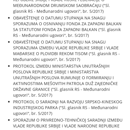
MEĐUNARODNOM DRUMSKOM SAOBRAĆAJU ("Sl.
glasnik RS - Međunarodni ugovori", br. 5/2017)
OBAVEŠTENJE O DATUMU STUPANJA NA SNAGU
SPORAZUMA O OSNIVANJU FONDA ZA ZAPADNI BALKAN
SA STATUTOM FONDA ZA ZAPADNI BALKAN ("Sl. glasnik
RS - Međunarodni ugovori", br. 5/2017)
OBAVEŠTENJE O DATUMU STUPANJU NA SNAGU
SPORAZUMA IZMEĐU VLADE REPUBLIKE SRBIJE I VLADE
MAĐARSKE O PLOVIDBI REKOM TISOM ("Sl. glasnik RS -
Međunarodni ugovori", br. 5/2017)
PROTOKOL IZMEĐU MINISTARSTVA UNUTRAŠNJIH
POSLOVA REPUBLIKE SRBIJE I MINISTARSTVA
UNUTRAŠNJIH POSLOVA RUMUNIJE O FORMIRANJU I
AKTIVNOSTIMA MEŠOVITIH PATROLA DUŽ ZAJEDNIČKE
DRŽAVNE GRANICE ("Sl. glasnik RS - Međunarodni
ugovori", br. 5/2017)
PROTOKOL O SARADNJI NA RAZVOJU SRPSKO-KINESKOG
INDUSTRIJSKOG PARKA ("Sl. glasnik RS - Međunarodni
ugovori", br. 5/2017)
SPORAZUM O PRIVREDNO-TEHNIČKOJ SARADNJI IZMEĐU
VLADE REPUBLIKE SRBIJE I VLADE NARODNE REPUBLIKE