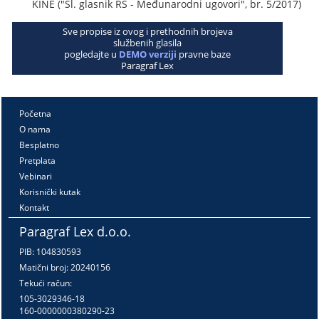
KINE ("Sl. glasnik RS - Međunarodni ugovori", br. 5/2017)
Sve propise iz ovog i prethodnih brojeva
službenih glasila
pogledajte u
DEMO verziji
pravne baze
Paragraf Lex
Početna
O nama
Besplatno
Pretplata
Vebinari
Korisnički kutak
Kontakt
Paragraf Lex d.o.o.
PIB: 104830593
Matični broj: 20240156
Tekući račun:
105-3029346-18
160-0000000380290-23