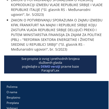
KOPRODUKCIJI IZMEĐU VLADE REPUBLIKE SRBIJE I VLADE
REPUBLIKE ITALIJE ("Sl. glasnik RS - Međunarodni
ugovori", br. 5/2023)
ZAKON O POTVRĐIVANJU SPORAZUMA O ZAJMU IZMEĐU
KFW, FRANKFURT NA MAJNI I REPUBLIKE SRBIJE KOJU
ZASTUPA VLADA REPUBLIKE SRBIJE DELUJUĆI PREKO I
PUTEM MINISTARSTVA FINANSIJA ZA ZAJAM ZA POLITIKE
(PBL) – "REFORMA SEKTORA ENERGETIKE I ŽIVOTNE
SREDINE U REPUBLICI SRBIJI" ("Sl. glasnik RS -
Međunarodni ugovori", br. 5/2023)
Sve propise iz ovog i prethodnih brojeva
službenih glasila
pogledajte u
DEMO verziji
pravne baze
Paragraf Lex
Početna
O nama
Besplatno
Pretplata
Vebinari