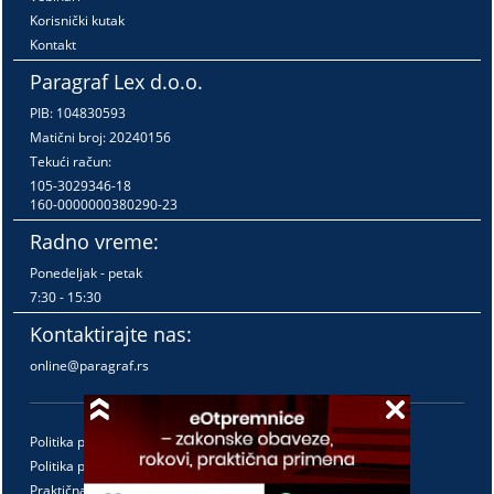
Korisnički kutak
Kontakt
Paragraf Lex d.o.o.
PIB: 104830593
Matični broj: 20240156
Tekući račun:
105-3029346-18
160-0000000380290-23
Radno vreme:
Ponedeljak - petak
7:30 - 15:30
Kontaktirajte nas:
online@paragraf.rs
Politika privatnosti
Politika pružanja usluga
Praktična pravila pružanja usluga