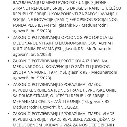
RAZUMEVANJU IZMEĐU EVROPSKE UNIJE, S JEDNE
STRANE I REPUBLIKE SRBIJE, S DRUGE STRANE, O UČEŠĆU
REPUBLIKE SRBIJE U KOMPONENTI ZA ZAPOŠLJAVANJE I
SOCIJALNE INOVACIJE ("EASI") EVROPSKOG SOCIJALNOG
FONDA PLUS (ESF+) ("Sl. glasnik RS - Međunarodni
ugovori", br. 5/2023)
ZAKON O POTVRĐIVANJU OPCIONOG PROTOKOLA UZ
MEĐUNARODNI PAKT O EKONOMSKIM, SOCIJALNIM I
KULTURNIM PRAVIMA ("Sl. glasnik RS - Međunarodni
ugovori", br. 5/2023)
ZAKON O POTVRĐIVANJU PROTOKOLA IZ 1988. NA
MEĐUNARODNU KONVENCIJU O ZAŠTITI LJUDSKOG
ŽIVOTA NA MORU, 1974. ("Sl. glasnik RS - Međunarodni
ugovori", br. 5/2023)
ZAKON O POTVRĐIVANJU SPORAZUMA IZMEĐU
REPUBLIKE SRBIJE, SA JEDNE STRANE I EVROPSKE UNIJE,
SA DRUGE STRANE, O UČEŠĆU REPUBLIKE SRBIJE U
MEHANIZMU CIVILNE ZAŠTITE UNIJE ("Sl. glasnik RS -
Međunarodni ugovori", br. 5/2023)
ZAKON O POTVRĐIVANJU SPORAZUMA IZMEĐU VLADE
REPUBLIKE SRBIJE I VLADE REPUBLIKE AZERBEJDŽAN O
MEĐUSOBNOM UKIDANJU VIZA ZA NOSIOCE OBIČNIH