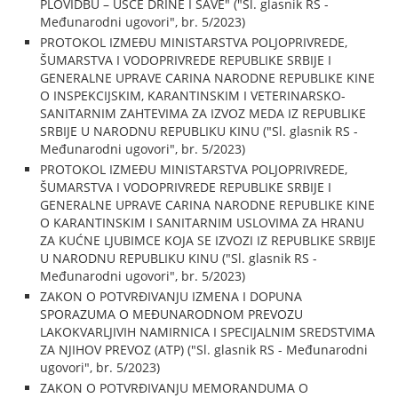
PLOVIDBU – UŠĆE DRINE I SAVE" ("Sl. glasnik RS -
Međunarodni ugovori", br. 5/2023)
PROTOKOL IZMEĐU MINISTARSTVA POLJOPRIVREDE,
ŠUMARSTVA I VODOPRIVREDE REPUBLIKE SRBIJE I
GENERALNE UPRAVE CARINA NARODNE REPUBLIKE KINE
O INSPEKCIJSKIM, KARANTINSKIM I VETERINARSKO-
SANITARNIM ZAHTEVIMA ZA IZVOZ MEDA IZ REPUBLIKE
SRBIJE U NARODNU REPUBLIKU KINU ("Sl. glasnik RS -
Međunarodni ugovori", br. 5/2023)
PROTOKOL IZMEĐU MINISTARSTVA POLJOPRIVREDE,
ŠUMARSTVA I VODOPRIVREDE REPUBLIKE SRBIJE I
GENERALNE UPRAVE CARINA NARODNE REPUBLIKE KINE
O KARANTINSKIM I SANITARNIM USLOVIMA ZA HRANU
ZA KUĆNE LJUBIMCE KOJA SE IZVOZI IZ REPUBLIKE SRBIJE
U NARODNU REPUBLIKU KINU ("Sl. glasnik RS -
Međunarodni ugovori", br. 5/2023)
ZAKON O POTVRĐIVANJU IZMENA I DOPUNA
SPORAZUMA O MEĐUNARODNOM PREVOZU
LAKOKVARLJIVIH NAMIRNICA I SPECIJALNIM SREDSTVIMA
ZA NJIHOV PREVOZ (ATP) ("Sl. glasnik RS - Međunarodni
ugovori", br. 5/2023)
ZAKON O POTVRĐIVANJU MEMORANDUMA O