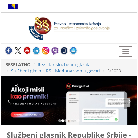
BESPLATNO
Registar službenih glasila
Službeni glasnik RS - Međunarodni ugovori
5/2023
Službeni glasnik Republike Srbije -