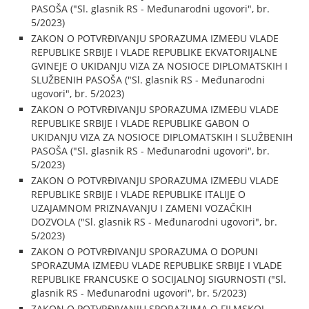
PASOŠA ("Sl. glasnik RS - Međunarodni ugovori", br.
5/2023)
ZAKON O POTVRĐIVANJU SPORAZUMA IZMEĐU VLADE
REPUBLIKE SRBIJE I VLADE REPUBLIKE EKVATORIJALNE
GVINEJE O UKIDANJU VIZA ZA NOSIOCE DIPLOMATSKIH I
SLUŽBENIH PASOŠA ("Sl. glasnik RS - Međunarodni
ugovori", br. 5/2023)
ZAKON O POTVRĐIVANJU SPORAZUMA IZMEĐU VLADE
REPUBLIKE SRBIJE I VLADE REPUBLIKE GABON O
UKIDANJU VIZA ZA NOSIOCE DIPLOMATSKIH I SLUŽBENIH
PASOŠA ("Sl. glasnik RS - Međunarodni ugovori", br.
5/2023)
ZAKON O POTVRĐIVANJU SPORAZUMA IZMEĐU VLADE
REPUBLIKE SRBIJE I VLADE REPUBLIKE ITALIJE O
UZAJAMNOM PRIZNAVANJU I ZAMENI VOZAČKIH
DOZVOLA ("Sl. glasnik RS - Međunarodni ugovori", br.
5/2023)
ZAKON O POTVRĐIVANJU SPORAZUMA O DOPUNI
SPORAZUMA IZMEĐU VLADE REPUBLIKE SRBIJE I VLADE
REPUBLIKE FRANCUSKE O SOCIJALNOJ SIGURNOSTI ("Sl.
glasnik RS - Međunarodni ugovori", br. 5/2023)
ZAKON O POTVRĐIVANJU SPORAZUMA O FILMSKOJ