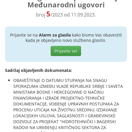
Međunarodni ugovori
5
broj
/2023 od 11.09.2023.
Prijavite se na
Alarm za glasila
kako bismo Vas obavestili
kada je objavljeno novo službeno glasilo.
Prijavite se!
Sadržaj objavljenih dokumenata:
OBAVEŠTENJE O DATUMU STUPANJA NA SNAGU
SPORAZUMA IZMEĐU VLADE REPUBLIKE SRBIJE I SAVETA
MINISTARA BOSNE I HERCEGOVINE O NAČINU
FINANSIRANJA I IZRADE PROJEKTNO-TEHNIČKE
DOKUMENTACIJE, VOĐENJE UPRAVNIH POSTUPAKA ZA
PROCENU UTICAJA NA ŽIVOTNU SREDINU, IZDAVANJE
LOKACIJSKIH USLOVA, SAGLASNOSTI I GRAĐEVINSKE
DOZVOLE ZA PROJEKAT "HIDROTEHNIČKI I BAGERSKI
RADOVI NA UREĐENJU KRITIČNOG SEKTORA ZA