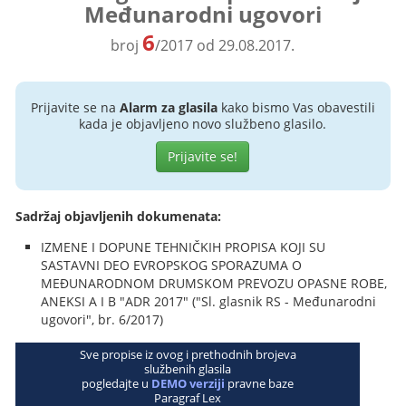
Međunarodni ugovori
6
broj
/2017 od 29.08.2017.
Prijavite se na
Alarm za glasila
kako bismo Vas obavestili
kada je objavljeno novo službeno glasilo.
Prijavite se!
Sadržaj objavljenih dokumenata:
IZMENE I DOPUNE TEHNIČKIH PROPISA KOJI SU
SASTAVNI DEO EVROPSKOG SPORAZUMA O
MEĐUNARODNOM DRUMSKOM PREVOZU OPASNE ROBE,
ANEKSI A I B "ADR 2017" ("Sl. glasnik RS - Međunarodni
ugovori", br. 6/2017)
Sve propise iz ovog i prethodnih brojeva
službenih glasila
pogledajte u
DEMO verziji
pravne baze
Paragraf Lex