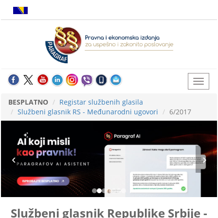
BESPLATNO
Registar službenih glasila
Službeni glasnik RS - Međunarodni ugovori
6/2017
Službeni glasnik Republike Srbije -