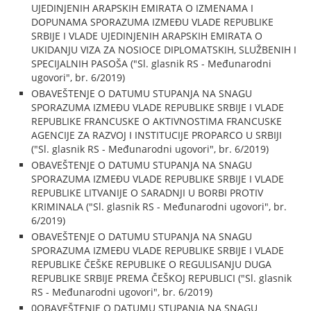
UJEDINJENIH ARAPSKIH EMIRATA O IZMENAMA I
DOPUNAMA SPORAZUMA IZMEĐU VLADE REPUBLIKE
SRBIJE I VLADE UJEDINJENIH ARAPSKIH EMIRATA O
UKIDANJU VIZA ZA NOSIOCE DIPLOMATSKIH, SLUŽBENIH I
SPECIJALNIH PASOŠA ("Sl. glasnik RS - Međunarodni
ugovori", br. 6/2019)
OBAVEŠTENJE O DATUMU STUPANJA NA SNAGU
SPORAZUMA IZMEĐU VLADE REPUBLIKE SRBIJE I VLADE
REPUBLIKE FRANCUSKE O AKTIVNOSTIMA FRANCUSKE
AGENCIJE ZA RAZVOJ I INSTITUCIJE PROPARCO U SRBIJI
("Sl. glasnik RS - Međunarodni ugovori", br. 6/2019)
OBAVEŠTENJE O DATUMU STUPANJA NA SNAGU
SPORAZUMA IZMEĐU VLADE REPUBLIKE SRBIJE I VLADE
REPUBLIKE LITVANIJE O SARADNJI U BORBI PROTIV
KRIMINALA ("Sl. glasnik RS - Međunarodni ugovori", br.
6/2019)
OBAVEŠTENJE O DATUMU STUPANJA NA SNAGU
SPORAZUMA IZMEĐU VLADE REPUBLIKE SRBIJE I VLADE
REPUBLIKE ČEŠKE REPUBLIKE O REGULISANJU DUGA
REPUBLIKE SRBIJE PREMA ČEŠKOJ REPUBLICI ("Sl. glasnik
RS - Međunarodni ugovori", br. 6/2019)
0OBAVEŠTENJE O DATUMU STUPANJA NA SNAGU