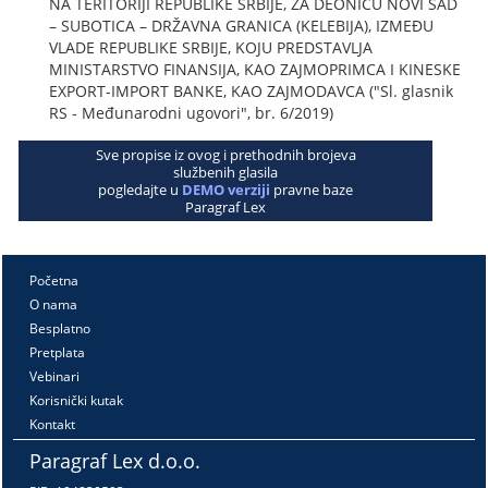
NA TERITORIJI REPUBLIKE SRBIJE, ZA DEONICU NOVI SAD
– SUBOTICA – DRŽAVNA GRANICA (KELEBIJA), IZMEĐU
VLADE REPUBLIKE SRBIJE, KOJU PREDSTAVLJA
MINISTARSTVO FINANSIJA, KAO ZAJMOPRIMCA I KINESKE
EXPORT-IMPORT BANKE, KAO ZAJMODAVCA ("Sl. glasnik
RS - Međunarodni ugovori", br. 6/2019)
Sve propise iz ovog i prethodnih brojeva
službenih glasila
pogledajte u
DEMO verziji
pravne baze
Paragraf Lex
Početna
O nama
Besplatno
Pretplata
Vebinari
Korisnički kutak
Kontakt
Paragraf Lex d.o.o.