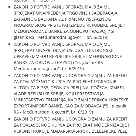
ZAKON O POTVRĐIVANJU SPORAZUMA O ZAJMU
(PROJEKAT UNAPREĐENJA TRGOVINE I SAOBRAĆAJA
ZAPADNOG BALKANA UZ PRIMENU VIŠEFAZNOG
PROGRAMSKOG PRISTUPA) IZMEĐU REPUBLIKE SRBIJE I
MEĐUNARODNE BANKE ZA OBNOVU I RAZVOJ ("Sl.
glasnik RS - Međunarodni ugovori", br. 6/2019)
ZAKON O POTVRĐIVANJU SPORAZUMA O ZAJMU
(PROJEKAT UNAPREĐENJA USLUGA ELEKTRONSKE
UPRAVE) IZMEĐU REPUBLIKE SRBIJE I MEĐUNARODNE
BANKE ZA OBNOVU I RAZVOJ ("Sl. glasnik RS -
Međunarodni ugovori", br. 6/2019)
ZAKON O POTVRĐIVANJU UGOVORA O ZAJMU ZA KREDIT
ZA POVLAŠĆENOG KUPCA ZA PROJEKAT IZGRADNJE
AUTOPUTA E-763, DEONICA PRELJINA−POŽEGA, IZMEĐU
VLADE REPUBLIKE SRBIJE, KOJU PREDSTAVLJA
MINISTARSTVO FINANSIJA, KAO ZAJMOPRIMCA I KINESKE
EXPORT-IMPORT BANKE, KAO ZAJMODAVCA ("Sl. glasnik
RS - Međunarodni ugovori", br. 6/2019)
ZAKON O POTVRĐIVANJU UGOVORA O ZAJMU ZA KREDIT
ZA POVLAŠĆENOG KUPCA ZA PROJEKAT MODERNIZACIJE I
REKONSTRUKCIJE MAĐARSKO-SRPSKE ŽELEZNIČKE VEZE