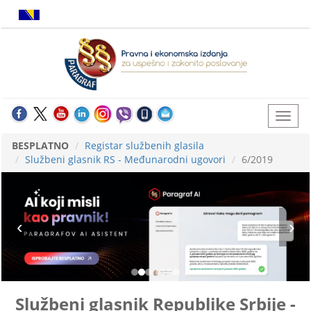
BESPLATNO
Registar službenih glasila
Službeni glasnik RS - Međunarodni ugovori
6/2019
Službeni glasnik Republike Srbije -