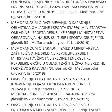
PODNOŠENJE ZAJEDNIČKIH KANDIDATURA ZA EVROPSKO
PRVENSTVO U FUDBALU 2028. I SVETSKO PRVENSTVO U
FUDBALU 2030. GODINE ("Sl. glasnik RS - Međunarodni
ugovori", br. 6/2019)
MEMORANDUM O RAZUMEVANJU O SARADNJI U
OBLASTIMA OMLADINE I SPORTA IZMEĐU MINISTARSTVA
OMLADINE I SPORTA REPUBLIKE SRBIJE I MINISTARSTVA
OBRAZOVANJA, NAUKE, KULTURE I SPORTA GRUZIJE ("Sl.
glasnik RS - Međunarodni ugovori", br. 6/2019)
MEMORANDUM O SARADNJI IZMEĐU MINISTARSTVA
ZAŠTITE ŽIVOTNE SREDINE REPUBLIKE SRBIJE I
MINISTARSTVA ŽIVOTNE SREDINE I ENERGETIKE
REPUBLIKE GRČKE U OBLASTI ZAŠTITE ŽIVOTNE SREDINE
I ODRŽIVOG RAZVOJA ("Sl. glasnik RS - Međunarodni
ugovori", br. 6/2019)
OBAVEŠTENJE O DATUMU STUPANJA NA SNAGU
KONVENCIJE KOJA SE ODNOSI NA BEZBEDNOST I
ZDRAVLJE U POLJOPRIVREDI (KONVENCIJA
MEĐUNARODNE ORGANIZACIJE RADA BR. 184) ("Sl.
glasnik RS - Međunarodni ugovori", br. 6/2019)
OBAVEŠTENJE O DATUMU STUPANJA NA SNAGU
PROTOKOLA IZMEĐU VLADE REPUBLIKE SRBIJE I VLADE