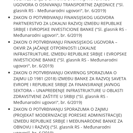
UGOVORA O OSNIVANJU TRANSPORTNE ZAJEDNICE ("Sl.
glasnik RS - Međunarodni ugovori", br. 6/2019)
ZAKON O POTVRĐIVANJU FINANSIJSKOG UGOVORA
PARTNERSTVO ZA LOKALNI RAZVOJ IZMEĐU REPUBLIKE
SRBIJE I EVROPSKE INVESTICIONE BANKE ("Sl. glasnik RS -
Međunarodni ugovori", br. 6/2019)
ZAKON O POTVRĐIVANJU FINANSIJSKOG UGOVORA –
OKVIR ZA JAČANJE OTPORNOSTI LOKALNE
INFRASTRUKTURE, IZMEĐU REPUBLIKE SRBIJE I EVROPSKE
INVESTICIONE BANKE ("Sl. glasnik RS - Međunarodni
ugovori", br. 6/2019)
ZAKON O POTVRĐIVANJU OKVIRNOG SPORAZUMA O
ZAJMU LD 1981 (2018) IZMEĐU BANKE ZA RAZVOJ SAVETA
EVROPE I REPUBLIKE SRBIJE ZA FINANSIRANJE JAVNOG
SEKTORA – UNAPREĐENJE INFRASTRUKTURE U OBLASTI
ZDRAVSTVENE ZAŠTITE U SRBIJI ("Sl. glasnik RS -
Međunarodni ugovori", br. 6/2019)
ZAKON O POTVRĐIVANJU SPORAZUMA O ZAJMU
(PROJEKAT MODERNIZACIJE PORESKE ADMINISTRACIJE)
IZMEĐU REPUBLIKE SRBIJE I MEĐUNARODNE BANKE ZA
OBNOVU I RAZVOJ ("Sl. glasnik RS - Međunarodni
ugovori", br. 6/2019)