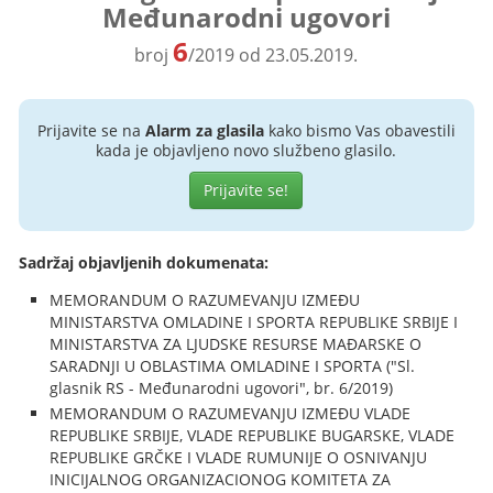
Međunarodni ugovori
6
broj
/2019 od 23.05.2019.
Prijavite se na
Alarm za glasila
kako bismo Vas obavestili
kada je objavljeno novo službeno glasilo.
Prijavite se!
Sadržaj objavljenih dokumenata:
MEMORANDUM O RAZUMEVANJU IZMEĐU
MINISTARSTVA OMLADINE I SPORTA REPUBLIKE SRBIJE I
MINISTARSTVA ZA LJUDSKE RESURSE MAĐARSKE O
SARADNJI U OBLASTIMA OMLADINE I SPORTA ("Sl.
glasnik RS - Međunarodni ugovori", br. 6/2019)
MEMORANDUM O RAZUMEVANJU IZMEĐU VLADE
REPUBLIKE SRBIJE, VLADE REPUBLIKE BUGARSKE, VLADE
REPUBLIKE GRČKE I VLADE RUMUNIJE O OSNIVANJU
INICIJALNOG ORGANIZACIONOG KOMITETA ZA