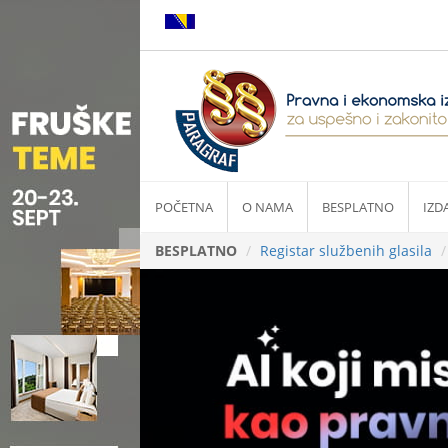
POČETNA
O NAMA
BESPLATNO
IZD
BESPLATNO
Registar službenih glasila