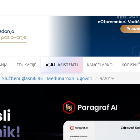
ANJA
EDUKACIJE
ASISTENTI
KANCELARKO
KORISNIČ
Službeni glasnik RS - Međunarodni ugovori
9/2019