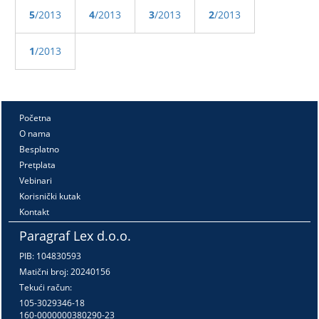
5
/2013
4
/2013
3
/2013
2
/2013
1
/2013
Početna
O nama
Besplatno
Pretplata
Vebinari
Korisnički kutak
Kontakt
Paragraf Lex d.o.o.
PIB: 104830593
Matični broj: 20240156
Tekući račun:
105-3029346-18
160-0000000380290-23