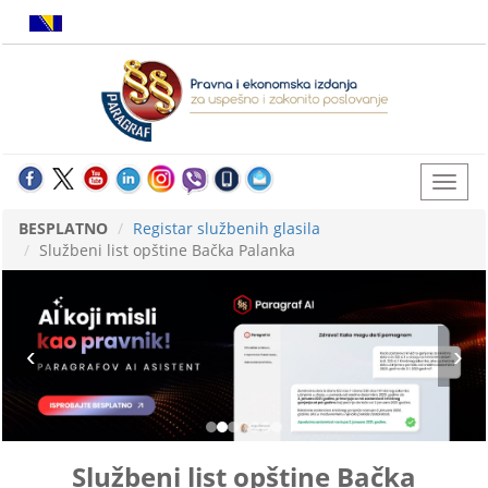
BESPLATNO
Registar službenih glasila
Službeni list opštine Bačka Palanka
Službeni list opštine Bačka