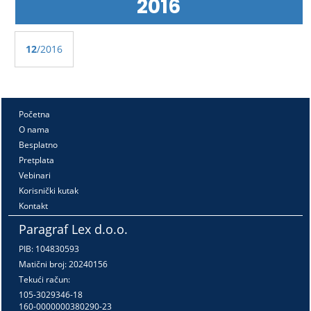
2016
12
/2016
Početna
O nama
Besplatno
Pretplata
Vebinari
Korisnički kutak
Kontakt
Paragraf Lex d.o.o.
PIB: 104830593
Matični broj: 20240156
Tekući račun:
105-3029346-18
160-0000000380290-23