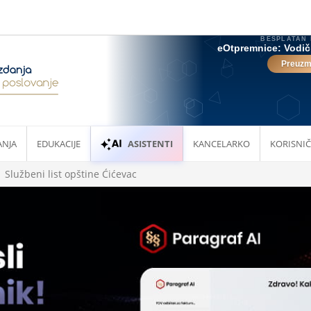
ANJA
EDUKACIJE
ASISTENTI
KANCELARKO
KORISNIČ
Službeni list opštine Ćićevac