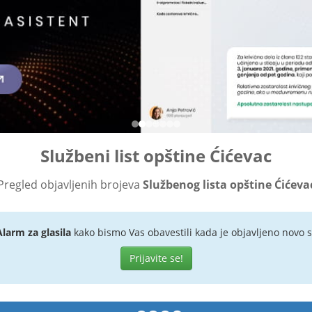
Službeni list opštine Ćićevac
Pregled objavljenih brojeva
Službenog lista opštine Ćićeva
Alarm za glasila
kako bismo Vas obavestili kada je objavljeno novo s
Prijavite se!