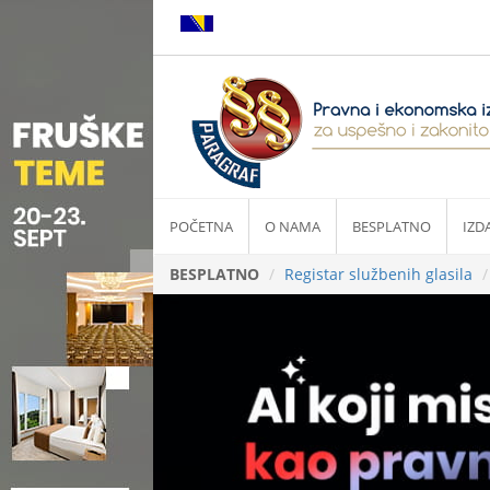
POČETNA
O NAMA
BESPLATNO
IZD
BESPLATNO
Registar službenih glasila