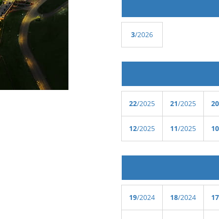
3
/2026
22
/2025
21
/2025
20
12
/2025
11
/2025
10
19
/2024
18
/2024
17