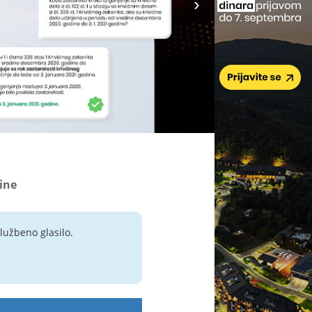
tine
lužbeno glasilo.