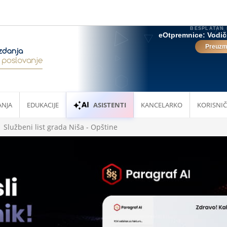
ANJA
EDUKACIJE
ASISTENTI
KANCELARKO
KORISNIČ
Službeni list grada Niša - Opštine