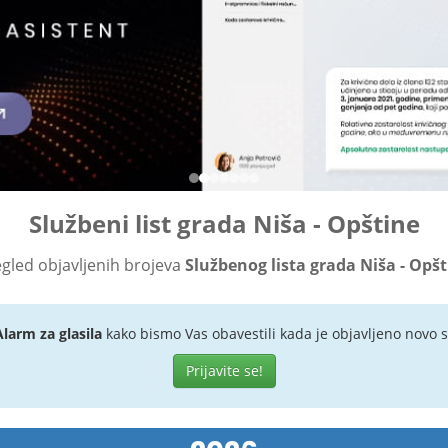
Službeni list grada Niša - Opštine
gled objavljenih brojeva
Službenog lista grada Niša - Opš
Alarm za glasila
kako bismo Vas obavestili kada je objavljeno novo s
Prijavite se!