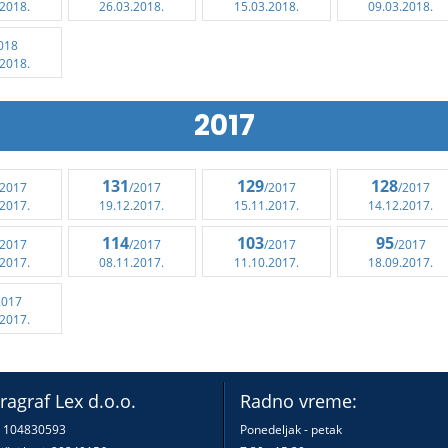
.2018.
26.03.2018.
15.03.2018.
09.03.2018.
018
.2018.
2017
131
129
128
/2017
/2017
/2017
/2017
.2017.
19.12.2017.
15.11.2017.
14.12.2017.
114
103
95
/2017
/2017
/2017
/2017
.2017.
08.11.2017.
11.10.2017.
18.09.2017.
2017
.2017.
ragraf Lex d.o.o.
Radno vreme:
: 104830593
Ponedeljak - petak