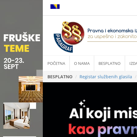
POČETNA
O NAMA
BESPLATNO
IZD
BESPLATNO
Registar službenih glasila