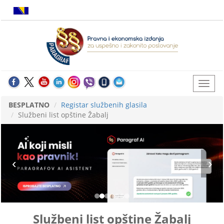
BESPLATNO
Registar službenih glasila
Službeni list opštine Žabalj
Službeni list opštine Žabalj