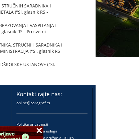
, STRUČNIH SARADNIKA I
A ("Sl. glasnik RS -
RAZOVANJA I VASPITANJA I
asnik RS - Prosvetni
NIKA, STRUČNIH SARADNIKA I
STRACIJA ("Sl. glasnik RS
EDŠKOLSKE USTANOVE ("Sl.
Kontaktirajte nas:
online@paragraf.rs
Politika privatnosti
Politika pružanja usluga
Praktična pravila pružanja usluga