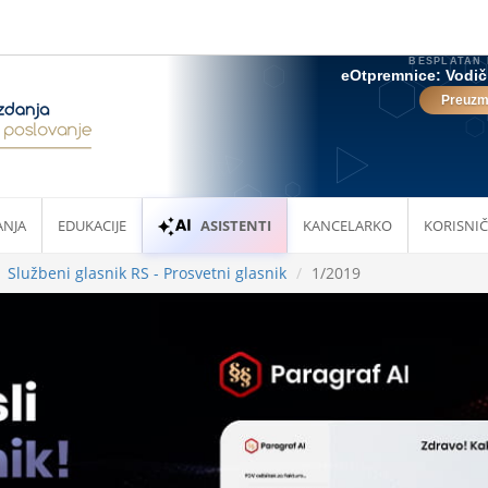
ANJA
EDUKACIJE
ASISTENTI
KANCELARKO
KORISNIČ
Službeni glasnik RS - Prosvetni glasnik
1/2019