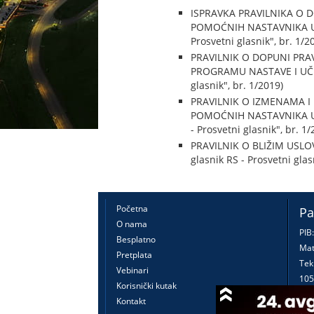
ISPRAVKA PRAVILNIKA O 
POMOĆNIH NASTAVNIKA U 
Prosvetni glasnik", br. 1/2
PRAVILNIK O DOPUNI PRA
PROGRAMU NASTAVE I UČEN
glasnik", br. 1/2019)
PRAVILNIK O IZMENAMA I
POMOĆNIH NASTAVNIKA U 
- Prosvetni glasnik", br. 1/
PRAVILNIK O BLIŽIM USLO
glasnik RS - Prosvetni glas
Početna
Pa
O nama
PIB
Besplatno
Mat
Pretplata
Tek
Vebinari
105
Korisnički kutak
160
Kontakt