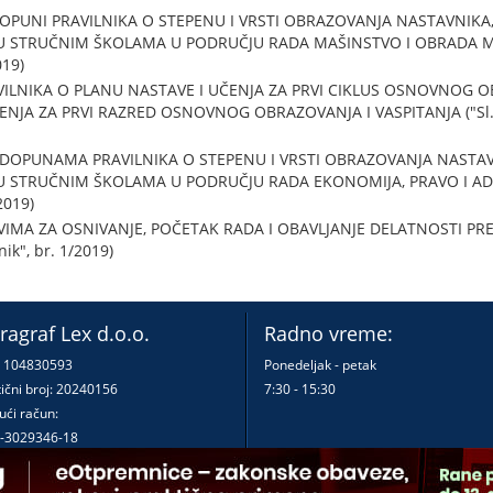
DOPUNI PRAVILNIKA O STEPENU I VRSTI OBRAZOVANJA NASTAVNIKA
STRUČNIM ŠKOLAMA U PODRUČJU RADA MAŠINSTVO I OBRADA METAL
019)
VILNIKA O PLANU NASTAVE I UČENJA ZA PRVI CIKLUS OSNOVNOG OB
JA ZA PRVI RAZRED OSNOVNOG OBRAZOVANJA I VASPITANJA ("Sl. gl
 DOPUNAMA PRAVILNIKA O STEPENU I VRSTI OBRAZOVANJA NASTAV
STRUČNIM ŠKOLAMA U PODRUČJU RADA EKONOMIJA, PRAVO I ADMINI
2019)
VIMA ZA OSNIVANJE, POČETAK RADA I OBAVLJANJE DELATNOSTI PR
nik", br. 1/2019)
ragraf Lex d.o.o.
Radno vreme:
: 104830593
Ponedeljak - petak
ični broj: 20240156
7:30 - 15:30
ući račun:
-3029346-18
-0000000380290-23