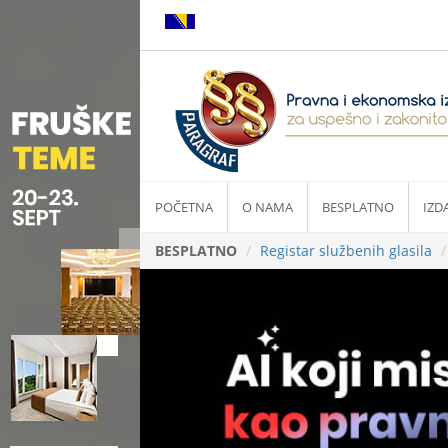
POČETNA
O NAMA
BESPLATNO
IZD
BESPLATNO
Registar službenih glasila