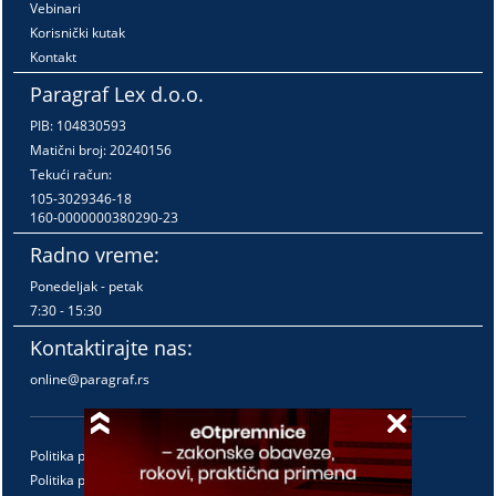
Vebinari
Korisnički kutak
Kontakt
Paragraf Lex d.o.o.
PIB: 104830593
Matični broj: 20240156
Tekući račun:
105-3029346-18
160-0000000380290-23
Radno vreme:
Ponedeljak - petak
7:30 - 15:30
Kontaktirajte nas:
online@paragraf.rs
Politika privatnosti
Politika pružanja usluga