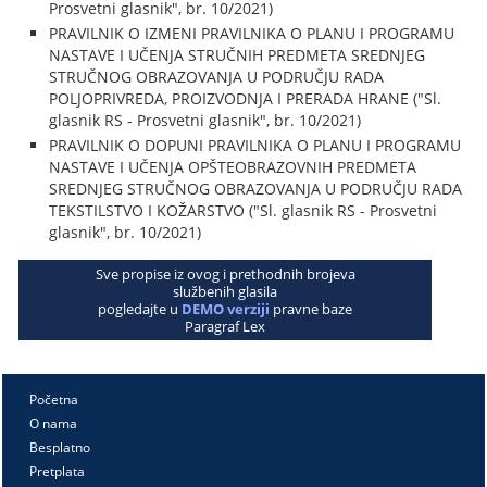
Prosvetni glasnik", br. 10/2021)
PRAVILNIK O IZMENI PRAVILNIKA O PLANU I PROGRAMU
NASTAVE I UČENJA STRUČNIH PREDMETA SREDNJEG
STRUČNOG OBRAZOVANJA U PODRUČJU RADA
POLJOPRIVREDA, PROIZVODNJA I PRERADA HRANE ("Sl.
glasnik RS - Prosvetni glasnik", br. 10/2021)
PRAVILNIK O DOPUNI PRAVILNIKA O PLANU I PROGRAMU
NASTAVE I UČENJA OPŠTEOBRAZOVNIH PREDMETA
SREDNJEG STRUČNOG OBRAZOVANJA U PODRUČJU RADA
TEKSTILSTVO I KOŽARSTVO ("Sl. glasnik RS - Prosvetni
glasnik", br. 10/2021)
Sve propise iz ovog i prethodnih brojeva
službenih glasila
pogledajte u
DEMO verziji
pravne baze
Paragraf Lex
Početna
O nama
Besplatno
Pretplata