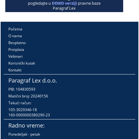
pogledajte u
DEMO verziji
pravne baze
Paragraf Lex
Početna
O nama
Besplatno
Pretplata
Vebinari
Korisnički kutak
Kontakt
Paragraf Lex d.o.o.
PIB: 104830593
Matični broj: 20240156
Tekući račun:
105-3029346-18
160-0000000380290-23
Radno vreme:
Ponedeljak - petak