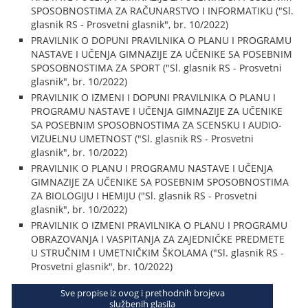
SPOSOBNOSTIMA ZA RAČUNARSTVO I INFORMATIKU ("Sl.
glasnik RS - Prosvetni glasnik", br. 10/2022)
PRAVILNIK O DOPUNI PRAVILNIKA O PLANU I PROGRAMU
NASTAVE I UČENJA GIMNAZIJE ZA UČENIKE SA POSEBNIM
SPOSOBNOSTIMA ZA SPORT ("Sl. glasnik RS - Prosvetni
glasnik", br. 10/2022)
PRAVILNIK O IZMENI I DOPUNI PRAVILNIKA O PLANU I
PROGRAMU NASTAVE I UČENJA GIMNAZIJE ZA UČENIKE
SA POSEBNIM SPOSOBNOSTIMA ZA SCENSKU I AUDIO-
VIZUELNU UMETNOST ("Sl. glasnik RS - Prosvetni
glasnik", br. 10/2022)
PRAVILNIK O PLANU I PROGRAMU NASTAVE I UČENJA
GIMNAZIJE ZA UČENIKE SA POSEBNIM SPOSOBNOSTIMA
ZA BIOLOGIJU I HEMIJU ("Sl. glasnik RS - Prosvetni
glasnik", br. 10/2022)
PRAVILNIK O IZMENI PRAVILNIKA O PLANU I PROGRAMU
OBRAZOVANJA I VASPITANJA ZA ZAJEDNIČKE PREDMETE
U STRUČNIM I UMETNIČKIM ŠKOLAMA ("Sl. glasnik RS -
Prosvetni glasnik", br. 10/2022)
Sve propise iz ovog i prethodnih brojeva
službenih glasila