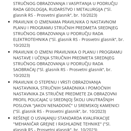
STRUČNOG OBRAZOVANJA I VASPITANJA U PODRUČJU
RADA GEOLOGIJA, RUDARSTVO I METALURGIJA ("Sl.
glasnik RS - Prosvetni glasnik", br. 10/2023)
PRAVILNIK O IZMENAMA PRAVILNIKA O NASTAVNOM
PLANU I PROGRAMU STRUČNIH PREDMETA SREDNJEG
STRUČNOG OBRAZOVANJA U PODRUČJU RADA
ELEKTROTEHNIKA ("Sl. glasnik RS - Prosvetni glasnik", br.
10/2023)
PRAVILNIK O IZMENI PRAVILNIKA O PLANU I PROGRAMU
NASTAVE I UČENJA STRUČNIH PREDMETA SREDNJEG
STRUČNOG OBRAZOVANJA U PODRUČJU RADA
SAOBRAĆAJ ("Sl. glasnik RS - Prosvetni glasnik", br.
10/2023)
PRAVILNIK O STEPENU I VRSTI OBRAZOVANJA
NASTAVNIKA, STRUČNIH SARADNIKA I POMOĆNIH
NASTAVNIKA ZA STRUČNE PREDMETE ZA OBRAZOVNI
PROFIL POLICAJAC U SREDNJOJ ŠKOLI UNUTRAŠNJIH
POSLOVA "JAKOV NENADOVIĆ" U SREMSKOJ KAMENICI
("Sl. glasnik RS - Prosvetni glasnik", br. 10/2023)
REŠENJE O USVAJANJU STANDARDA KVALIFIKACIJE
"MEHANIČAR GREJNE I RASHLADNE TEHNIKE" ("Sl.
glasnik RS - Prosvetni glasnik", br. 10/2023)