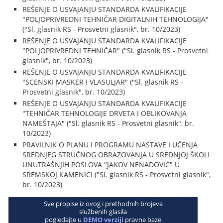
REŠENJE O USVAJANJU STANDARDA KVALIFIKACIJE
"POLJOPRIVREDNI TEHNIČAR DIGITALNIH TEHNOLOGIJA"
("Sl. glasnik RS - Prosvetni glasnik", br. 10/2023)
REŠENJE O USVAJANJU STANDARDA KVALIFIKACIJE
"POLJOPRIVREDNI TEHNIČAR" ("Sl. glasnik RS - Prosvetni
glasnik", br. 10/2023)
REŠENJE O USVAJANJU STANDARDA KVALIFIKACIJE
"SCENSKI MASKER I VLASULJAR" ("Sl. glasnik RS -
Prosvetni glasnik", br. 10/2023)
REŠENJE O USVAJANJU STANDARDA KVALIFIKACIJE
"TEHNIČAR TEHNOLOGIJE DRVETA I OBLIKOVANJA
NAMEŠTAJA" ("Sl. glasnik RS - Prosvetni glasnik", br.
10/2023)
PRAVILNIK O PLANU I PROGRAMU NASTAVE I UČENJA
SREDNJEG STRUČNOG OBRAZOVANJA U SREDNJOJ ŠKOLI
UNUTRAŠNJIH POSLOVA "JAKOV NENADOVIĆ" U
SREMSKOJ KAMENICI ("Sl. glasnik RS - Prosvetni glasnik",
br. 10/2023)
Sve propise iz ovog i prethodnih brojeva
službenih glasila
pogledajte u
DEMO verziji
pravne baze