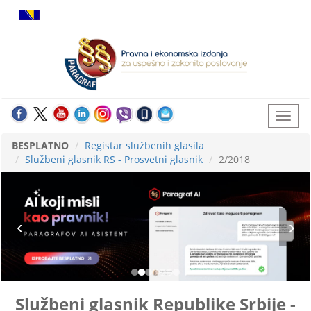
BESPLATNO
Registar službenih glasila
Službeni glasnik RS - Prosvetni glasnik
2/2018
Službeni glasnik Republike Srbije -