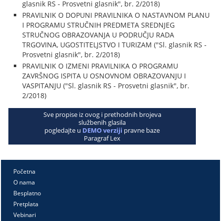
glasnik RS - Prosvetni glasnik", br. 2/2018)
PRAVILNIK O DOPUNI PRAVILNIKA O NASTAVNOM PLANU
I PROGRAMU STRUČNIH PREDMETA SREDNJEG
STRUČNOG OBRAZOVANJA U PODRUČJU RADA
TRGOVINA, UGOSTITELJSTVO I TURIZAM ("Sl. glasnik RS -
Prosvetni glasnik", br. 2/2018)
PRAVILNIK O IZMENI PRAVILNIKA O PROGRAMU
ZAVRŠNOG ISPITA U OSNOVNOM OBRAZOVANJU I
VASPITANJU ("Sl. glasnik RS - Prosvetni glasnik", br.
2/2018)
Sve propise iz ovog i prethodnih brojeva
službenih glasila
pogledajte u
DEMO verziji
pravne baze
Paragraf Lex
Početna
O nama
Besplatno
Pretplata
Vebinari