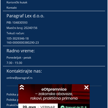
Korisnički kutak
Kontakt
Paragraf Lex d.o.o.
PIB: 104830593
Matični broj: 20240156
Tekući račun:
105-3029346-18
160-0000000380290-23
Radno vreme:
Ponedeljak - petak
7:30 - 15:30
Kontaktirajte nas:
online@paragraf.rs
Politika privatnosti
Politika pružanja usluga
Praktična pravila pružanja usluga