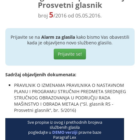
Prosvetni glasnik
5
broj
/2016 od 05.05.2016.
Prijavite se na
Alarm za glasila
kako bismo Vas obavestili
kada je objavljeno novo službeno glasilo.
Prijavite se!
Sadržaj objavljenih dokumenata:
PRAVILNIK O IZMENAMA PRAVILNIKA O NASTAVNOM
PLANU I PROGRAMU STRUČNIH PREDMETA SREDNJEG
STRUČNOG OBRAZOVANJA U PODRUČJU RADA
MAŠINSTVO I OBRADA METALA ("Sl. glasnik RS -
Prosvetni glasnik", br. 5/2016)
Sve propise iz ovog i prethodnih brojeva
službenih glasila
pogledajte u
DEMO verziji
pravne baze
Paragraf Lex