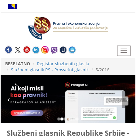
BESPLATNO
Registar službenih glasila
Službeni glasnik RS - Prosvetni glasnik
5/2016
Službeni glasnik Republike Srbije -