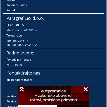
Korisnički kutak
Kontakt
Paragraf Lex d.o.o.
PIB: 104830593
Matični broj: 20240156
Tekući račun:
105-3029346-18
160-0000000380290-23
Radno vreme:
Ponedeljak - petak
7:30 - 15:30
Kontaktirajte nas:
online@paragraf.rs
Politika privatnosti
Politika pružanja usluga
Praktična pravila pružanja usluga