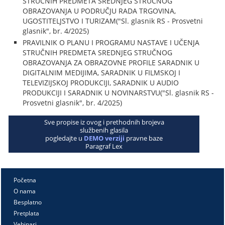
STRUČNIH PREDMETA SREDNJEG STRUČNOG
OBRAZOVANJA U PODRUČJU RADA TRGOVINA,
UGOSTITELJSTVO I TURIZAM("Sl. glasnik RS - Prosvetni
glasnik", br. 4/2025)
PRAVILNIK O PLANU I PROGRAMU NASTAVE I UČENJA
STRUČNIH PREDMETA SREDNJEG STRUČNOG
OBRAZOVANJA ZA OBRAZOVNE PROFILE SARADNIK U
DIGITALNIM MEDIJIMA, SARADNIK U FILMSKOJ I
TELEVIZIJSKOJ PRODUKCIJI, SARADNIK U AUDIO
PRODUKCIJI I SARADNIK U NOVINARSTVU("Sl. glasnik RS -
Prosvetni glasnik", br. 4/2025)
Sve propise iz ovog i prethodnih brojeva
službenih glasila
pogledajte u
DEMO verziji
pravne baze
Paragraf Lex
Početna
O nama
Besplatno
Pretplata
Vebinari