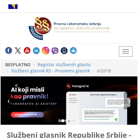
BESPLATNO
Registar službenih glasila
Službeni glasnik RS - Prosvetni glasnik
6/2018
Službeni glasnik Republike Srbije -