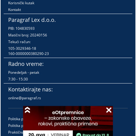
Korisnički kutak
Kontakt
Paragraf Lex d.o.o.
PIB: 104830593
Matični broj: 20240156
Tekući račun:
105-3029346-18
160-0000000380290-23
Radno vreme:
Ponedeljak - petak
7:30 - 15:30
Kontaktirajte nas:
online@paragraf.rs
Politika privatnosti
Politika pružanja usluga
Praktična pravila pružanja usluga