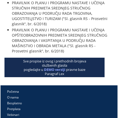
PRAVILNIK O PLANU I PROGRAMU NASTAVE I UČENJA
STRUČNIH PREDMETA SREDNJEG STRUČNOG
OBRAZOVANJA U PODRUČJU RADA TRGOVINA,
UGOSTITELJSTVO I TURIZAM ("Sl. glasnik RS - Prosvetni
glasnik", br. 6/2018)
PRAVILNIK O PLANU I PROGRAMU NASTAVE I UČENJA
OPŠTEOBRAZOVNIH PREDMETA SREDNJEG STRUČNOG
OBRAZOVANJA I VASPITANJA U PODRUČJU RADA
MAŠINSTVO I OBRADA METALA ("Sl. glasnik RS -
Prosvetni glasnik", br. 6/2018)
Sve propise iz ovog i prethodnih brojeva
službenih glasila
pogledajte u
DEMO verziji
pravne baze
Paragraf Lex
Početna
O nama
Besplatno
Pretplata
Vebinari