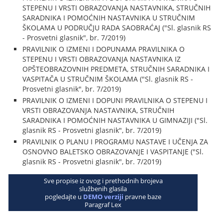
STEPENU I VRSTI OBRAZOVANJA NASTAVNIKA, STRUČNIH
SARADNIKA I POMOĆNIH NASTAVNIKA U STRUČNIM
ŠKOLAMA U PODRUČJU RADA SAOBRAĆAJ ("Sl. glasnik RS
- Prosvetni glasnik", br. 7/2019)
PRAVILNIK O IZMENI I DOPUNAMA PRAVILNIKA O
STEPENU I VRSTI OBRAZOVANJA NASTAVNIKA IZ
OPŠTEOBRAZOVNIH PREDMETA, STRUČNIH SARADNIKA I
VASPITAČA U STRUČNIM ŠKOLAMA ("Sl. glasnik RS -
Prosvetni glasnik", br. 7/2019)
PRAVILNIK O IZMENI I DOPUNI PRAVILNIKA O STEPENU I
VRSTI OBRAZOVANJA NASTAVNIKA, STRUČNIH
SARADNIKA I POMOĆNIH NASTAVNIKA U GIMNAZIJI ("Sl.
glasnik RS - Prosvetni glasnik", br. 7/2019)
PRAVILNIK O PLANU I PROGRAMU NASTAVE I UČENJA ZA
OSNOVNO BALETSKO OBRAZOVANJE I VASPITANJE ("Sl.
glasnik RS - Prosvetni glasnik", br. 7/2019)
Sve propise iz ovog i prethodnih brojeva
službenih glasila
pogledajte u
DEMO verziji
pravne baze
Paragraf Lex