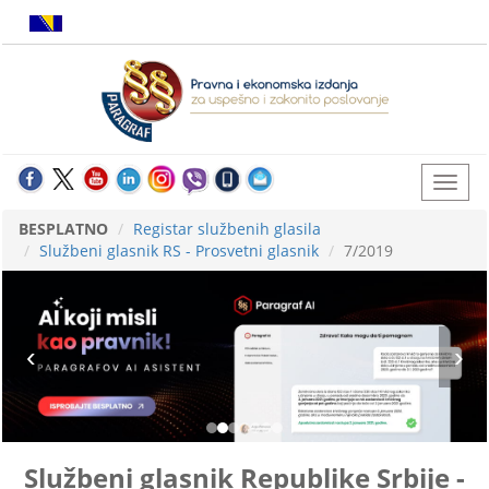
BESPLATNO
Registar službenih glasila
Službeni glasnik RS - Prosvetni glasnik
7/2019
Službeni glasnik Republike Srbije -