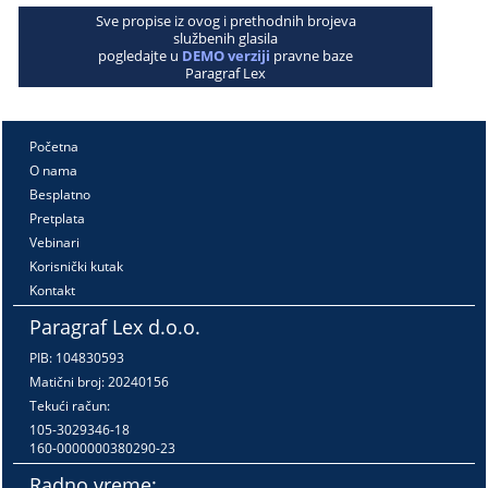
Sve propise iz ovog i prethodnih brojeva
službenih glasila
pogledajte u
DEMO verziji
pravne baze
Paragraf Lex
Početna
O nama
Besplatno
Pretplata
Vebinari
Korisnički kutak
Kontakt
Paragraf Lex d.o.o.
PIB: 104830593
Matični broj: 20240156
Tekući račun:
105-3029346-18
160-0000000380290-23
Radno vreme: