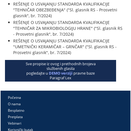
REŠENJE O USVAJANJU STANDARDA KVALIFIKACIJE
"TEHNIČAR OBEZBEĐENJA" ("Sl. glasnik RS - Prosvetni
glasnik", br. 7/2024)
REŠENJE O USVAJANJU STANDARDA KVALIFIKACIJE
"TEHNIČAR ZA MIKROBIOLOGIJU HRANE" ("Sl. glasnik RS
- Prosvetni glasnik", br. 7/2024)
REŠENJE O USVAJANJU STANDARDA KVALIFIKACIJE
"UMETNIČKI KERAMIČAR – GRNČAR" ("Sl. glasnik RS -
Prosvetni glasnik", br. 7/2024)
Sve propise iz ovog i prethodnih brojeva
službenih glasila
pogledajte u
DEMO verziji
pravne baze
Paragraf Lex
Početna
O nama
Besplatno
Pretplata
Vebinari
Korisnički kutak