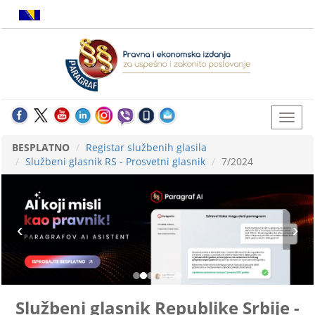
BESPLATNO
Registar službenih glasila
Službeni glasnik RS - Prosvetni glasnik
7/2024
Službeni glasnik Republike Srbije -