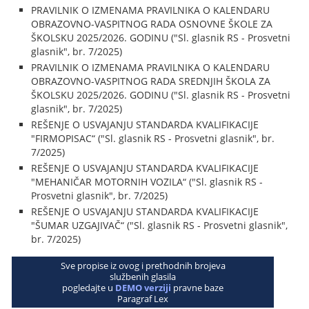
PRAVILNIK O IZMENAMA PRAVILNIKA O KALENDARU
OBRAZOVNO-VASPITNOG RADA OSNOVNE ŠKOLE ZA
ŠKOLSKU 2025/2026. GODINU ("Sl. glasnik RS - Prosvetni
glasnik", br. 7/2025)
PRAVILNIK O IZMENAMA PRAVILNIKA O KALENDARU
OBRAZOVNO-VASPITNOG RADA SREDNJIH ŠKOLA ZA
ŠKOLSKU 2025/2026. GODINU ("Sl. glasnik RS - Prosvetni
glasnik", br. 7/2025)
REŠENJE O USVAJANJU STANDARDA KVALIFIKACIJE
"FIRMOPISAC“ ("Sl. glasnik RS - Prosvetni glasnik", br.
7/2025)
REŠENJE O USVAJANJU STANDARDA KVALIFIKACIJE
"MEHANIČAR MOTORNIH VOZILA“ ("Sl. glasnik RS -
Prosvetni glasnik", br. 7/2025)
REŠENJE O USVAJANJU STANDARDA KVALIFIKACIJE
"ŠUMAR UZGAJIVAČ“ ("Sl. glasnik RS - Prosvetni glasnik",
br. 7/2025)
Sve propise iz ovog i prethodnih brojeva
službenih glasila
pogledajte u
DEMO verziji
pravne baze
Paragraf Lex