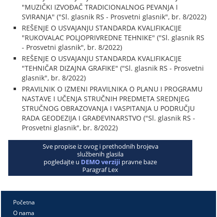
"MUZIČKI IZVOĐAČ TRADICIONALNOG PEVANJA I
SVIRANJA" ("Sl. glasnik RS - Prosvetni glasnik", br. 8/2022)
REŠENJE O USVAJANJU STANDARDA KVALIFIKACIJE
"RUKOVALAC POLJOPRIVREDNE TEHNIKE" ("Sl. glasnik RS
- Prosvetni glasnik", br. 8/2022)
REŠENJE O USVAJANJU STANDARDA KVALIFIKACIJE
"TEHNIČAR DIZAJNA GRAFIKE" ("Sl. glasnik RS - Prosvetni
glasnik", br. 8/2022)
PRAVILNIK O IZMENI PRAVILNIKA O PLANU I PROGRAMU
NASTAVE I UČENJA STRUČNIH PREDMETA SREDNJEG
STRUČNOG OBRAZOVANJA I VASPITANJA U PODRUČJU
RADA GEODEZIJA I GRAĐEVINARSTVO ("Sl. glasnik RS -
Prosvetni glasnik", br. 8/2022)
Sve propise iz ovog i prethodnih brojeva
službenih glasila
pogledajte u
DEMO verziji
pravne baze
Paragraf Lex
Početna
O nama