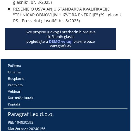
glasnik", br. 8/2025)
REŠENJE O USVAJANJU STANDARDA KVALIFIKACIJE
"TEHNIČAR OBNOVLJIVIH IZVORA ENERGIJE" ("Sl. glasnik
RS - Prosvetni glasnik", br. 8/2025)
Sve propise iz ovog i prethodnih brojeva
službenih glasila
pogledajte u
DEMO verziji
pravne baze
Paragraf Lex
Početna
O nama
Besplatno
Pretplata
Vebinari
Korisnički kutak
Kontakt
Paragraf Lex d.o.o.
PIB: 104830593
Matični broj: 20240156