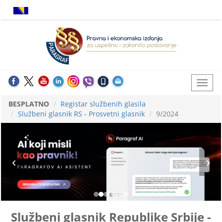
BESPLATNO
Registar službenih glasila
Službeni glasnik RS - Prosvetni glasnik
9/2024
Službeni glasnik Republike Srbije -