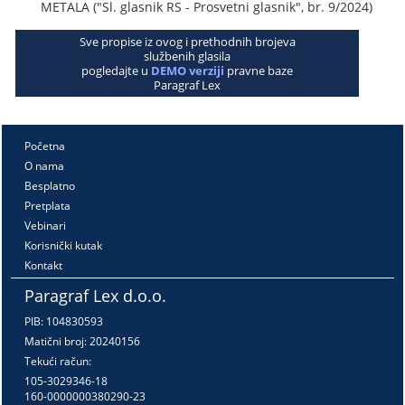
METALA ("Sl. glasnik RS - Prosvetni glasnik", br. 9/2024)
Sve propise iz ovog i prethodnih brojeva
službenih glasila
pogledajte u
DEMO verziji
pravne baze
Paragraf Lex
Početna
O nama
Besplatno
Pretplata
Vebinari
Korisnički kutak
Kontakt
Paragraf Lex d.o.o.
PIB: 104830593
Matični broj: 20240156
Tekući račun:
105-3029346-18
160-0000000380290-23