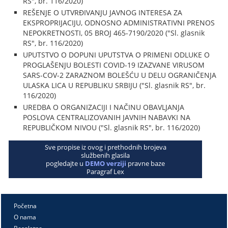
RS", br. 116/2020)
REŠENJE O UTVRĐIVANJU JAVNOG INTERESA ZA
EKSPROPRIJACIJU, ODNOSNO ADMINISTRATIVNI PRENOS
NEPOKRETNOSTI, 05 BROJ 465-7190/2020 ("Sl. glasnik
RS", br. 116/2020)
UPUTSTVO O DOPUNI UPUTSTVA O PRIMENI ODLUKE O
PROGLAŠENJU BOLESTI COVID-19 IZAZVANE VIRUSOM
SARS-COV-2 ZARAZNOM BOLEŠĆU U DELU OGRANIČENJA
ULASKA LICA U REPUBLIKU SRBIJU ("Sl. glasnik RS", br.
116/2020)
UREDBA O ORGANIZACIJI I NAČINU OBAVLJANJA
POSLOVA CENTRALIZOVANIH JAVNIH NABAVKI NA
REPUBLIČKOM NIVOU ("Sl. glasnik RS", br. 116/2020)
Sve propise iz ovog i prethodnih brojeva
službenih glasila
pogledajte u
DEMO verziji
pravne baze
Paragraf Lex
Početna
O nama