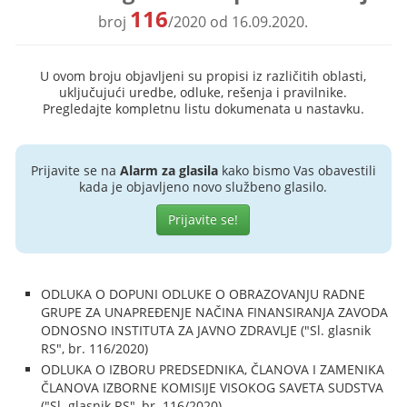
116
broj
/2020 od 16.09.2020.
U ovom broju objavljeni su propisi iz različitih oblasti,
uključujući uredbe, odluke, rešenja i pravilnike.
Pregledajte kompletnu listu dokumenata u nastavku.
Prijavite se na
Alarm za glasila
kako bismo Vas obavestili
kada je objavljeno novo službeno glasilo.
Prijavite se!
ODLUKA O DOPUNI ODLUKE O OBRAZOVANJU RADNE
GRUPE ZA UNAPREĐENJE NAČINA FINANSIRANJA ZAVODA
ODNOSNO INSTITUTA ZA JAVNO ZDRAVLJE ("Sl. glasnik
RS", br. 116/2020)
ODLUKA O IZBORU PREDSEDNIKA, ČLANOVA I ZAMENIKA
ČLANOVA IZBORNE KOMISIJE VISOKOG SAVETA SUDSTVA
("Sl. glasnik RS", br. 116/2020)