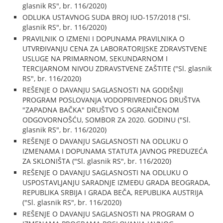
glasnik RS", br. 116/2020)
ODLUKA USTAVNOG SUDA BROJ IUO-157/2018 ("Sl.
glasnik RS", br. 116/2020)
PRAVILNIK O IZMENI I DOPUNAMA PRAVILNIKA O
UTVRĐIVANJU CENA ZA LABORATORIJSKE ZDRAVSTVENE
USLUGE NA PRIMARNOM, SEKUNDARNOM I
TERCIJARNOM NIVOU ZDRAVSTVENE ZAŠTITE ("Sl. glasnik
RS", br. 116/2020)
REŠENJE O DAVANJU SAGLASNOSTI NA GODIŠNJI
PROGRAM POSLOVANJA VODOPRIVREDNOG DRUŠTVA
"ZAPADNA BAČKA" DRUŠTVO S OGRANIČENOM
ODGOVORNOŠĆU, SOMBOR ZA 2020. GODINU ("Sl.
glasnik RS", br. 116/2020)
REŠENJE O DAVANJU SAGLASNOSTI NA ODLUKU O
IZMENAMA I DOPUNAMA STATUTA JAVNOG PREDUZEĆA
ZA SKLONIŠTA ("Sl. glasnik RS", br. 116/2020)
REŠENJE O DAVANJU SAGLASNOSTI NA ODLUKU O
USPOSTAVLJANJU SARADNJE IZMEĐU GRADA BEOGRADA,
REPUBLIKA SRBIJA I GRADA BEČA, REPUBLIKA AUSTRIJA
("Sl. glasnik RS", br. 116/2020)
REŠENJE O DAVANJU SAGLASNOSTI NA PROGRAM O