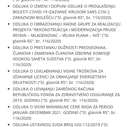
ODLUKA O IZMENI I DOPUNI ODLUKE O PROGLAŠENJU
BOLESTI COVID-19 IZAZVANE VIRUSOM SARS-COV-2
ZARAZNOM BOLEŠĆU ("Sl. glasnik RS", br. 116/2020)
ODLUKA O OBRAZOVANJU RADNE GRUPE ZA REALIZACIJU
PROJEKTA "REKONSTRUKCIJA I MODERNIZACIJA PRUGE
RESNIK – MLADENOVAC – VELIKA PLANA – NIŠ" ("Sl.
glasnik RS", br. 116/2020)
ODLUKA O PRESTANKU DUŽNOSTI PREDSEDNIKA,
ČLANOVA I ZAMENIKA ČLANOVA IZBORNE KOMISIJE
VISOKOG SAVETA SUDSTVA ("Sl. glasnik RS", br.
116/2020)
ODLUKA O USKLAĐIVANJU VISINE TROŠKOVA ZA
IZDAVANJE LICENCI ZA OBAVLJANJE ENERGETSKIH
DELATNOSTI ("Sl. glasnik RS", br. 116/2020)
ODLUKA O USVAJANJU ZAVRŠNOG RAČUNA
REPUBLIČKOG FONDA ZA ZDRAVSTVENO OSIGURANJE ZA
2019. GODINU ("Sl. glasnik RS", br. 116/2020)
ODLUKA O VISINI MINIMALNE CENE RADA ZA PERIOD
JANUAR–DECEMBAR 2021. GODINE ("Sl. glasnik RS", br.
116/2020)
ODLUKA USTAVNOG SUDA BROJ IUO-112/2019 ("Sl.