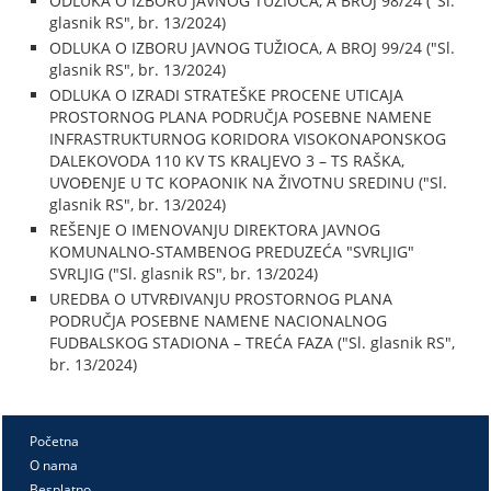
ODLUKA O IZBORU JAVNOG TUŽIOCA, A BROJ 98/24 ("Sl.
glasnik RS", br. 13/2024)
ODLUKA O IZBORU JAVNOG TUŽIOCA, A BROJ 99/24 ("Sl.
glasnik RS", br. 13/2024)
ODLUKA O IZRADI STRATEŠKE PROCENE UTICAJA
PROSTORNOG PLANA PODRUČJA POSEBNE NAMENE
INFRASTRUKTURNOG KORIDORA VISOKONAPONSKOG
DALEKOVODA 110 KV TS KRALJEVO 3 – TS RAŠKA,
UVOĐENJE U TC KOPAONIK NA ŽIVOTNU SREDINU ("Sl.
glasnik RS", br. 13/2024)
REŠENJE O IMENOVANJU DIREKTORA JAVNOG
KOMUNALNO-STAMBENOG PREDUZEĆA "SVRLJIG"
SVRLJIG ("Sl. glasnik RS", br. 13/2024)
UREDBA O UTVRĐIVANJU PROSTORNOG PLANA
PODRUČJA POSEBNE NAMENE NACIONALNOG
FUDBALSKOG STADIONA – TREĆA FAZA ("Sl. glasnik RS",
br. 13/2024)
Početna
O nama
Besplatno