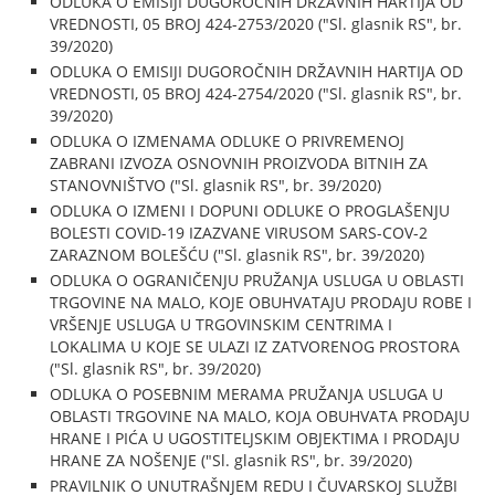
ODLUKA O EMISIJI DUGOROČNIH DRŽAVNIH HARTIJA OD
VREDNOSTI, 05 BROJ 424-2753/2020 ("Sl. glasnik RS", br.
39/2020)
ODLUKA O EMISIJI DUGOROČNIH DRŽAVNIH HARTIJA OD
VREDNOSTI, 05 BROJ 424-2754/2020 ("Sl. glasnik RS", br.
39/2020)
ODLUKA O IZMENAMA ODLUKE O PRIVREMENOJ
ZABRANI IZVOZA OSNOVNIH PROIZVODA BITNIH ZA
STANOVNIŠTVO ("Sl. glasnik RS", br. 39/2020)
ODLUKA O IZMENI I DOPUNI ODLUKE O PROGLAŠENJU
BOLESTI COVID-19 IZAZVANE VIRUSOM SARS-COV-2
ZARAZNOM BOLEŠĆU ("Sl. glasnik RS", br. 39/2020)
ODLUKA O OGRANIČENJU PRUŽANJA USLUGA U OBLASTI
TRGOVINE NA MALO, KOJE OBUHVATAJU PRODAJU ROBE I
VRŠENJE USLUGA U TRGOVINSKIM CENTRIMA I
LOKALIMA U KOJE SE ULAZI IZ ZATVORENOG PROSTORA
("Sl. glasnik RS", br. 39/2020)
ODLUKA O POSEBNIM MERAMA PRUŽANJA USLUGA U
OBLASTI TRGOVINE NA MALO, KOJA OBUHVATA PRODAJU
HRANE I PIĆA U UGOSTITELJSKIM OBJEKTIMA I PRODAJU
HRANE ZA NOŠENJE ("Sl. glasnik RS", br. 39/2020)
PRAVILNIK O UNUTRAŠNJEM REDU I ČUVARSKOJ SLUŽBI