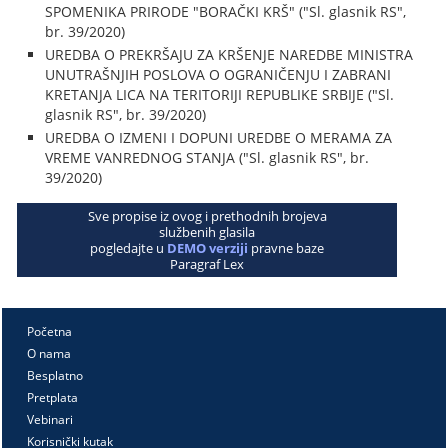
SPOMENIKA PRIRODE "BORAČKI KRŠ" ("Sl. glasnik RS",
br. 39/2020)
UREDBA O PREKRŠAJU ZA KRŠENJE NAREDBE MINISTRA
UNUTRAŠNJIH POSLOVA O OGRANIČENJU I ZABRANI
KRETANJA LICA NA TERITORIJI REPUBLIKE SRBIJE ("Sl.
glasnik RS", br. 39/2020)
UREDBA O IZMENI I DOPUNI UREDBE O MERAMA ZA
VREME VANREDNOG STANJA ("Sl. glasnik RS", br.
39/2020)
Sve propise iz ovog i prethodnih brojeva
službenih glasila
pogledajte u
DEMO verziji
pravne baze
Paragraf Lex
Početna
O nama
Besplatno
Pretplata
Vebinari
Korisnički kutak