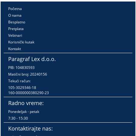
Početna
O nama
Besplatno
Pretplata
Vebinari
Korisnički kutak
Kontakt
Paragraf Lex d.o.o.
PIB: 104830593
Matični broj: 20240156
Tekući račun:
105-3029346-18
160-0000000380290-23
Radno vreme:
Ponedeljak - petak
7:30 - 15:30
Kontaktirajte nas: