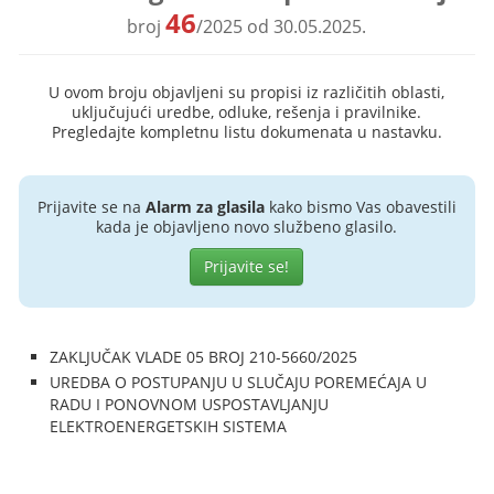
46
broj
/2025 od 30.05.2025.
U ovom broju objavljeni su propisi iz različitih oblasti,
uključujući uredbe, odluke, rešenja i pravilnike.
Pregledajte kompletnu listu dokumenata u nastavku.
Prijavite se na
Alarm za glasila
kako bismo Vas obavestili
kada je objavljeno novo službeno glasilo.
Prijavite se!
ZAKLJUČAK VLADE 05 BROJ 210-5660/2025
UREDBA O POSTUPANJU U SLUČAJU POREMEĆAJA U
RADU I PONOVNOM USPOSTAVLJANJU
ELEKTROENERGETSKIH SISTEMA