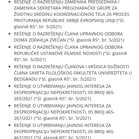
REŠENJE O RAZREŠENJU ZAMENIKA PREDSEDNIKA I
ZAMENIKA SEKRETARA PREGOVARAČKE GRUPE ZA
ŽIVOTNU SREDINU KOORDINACIONOG TELA ZA PROCES
PRISTUPANJA REPUBLIKE SRBIJE EVROPSKOJ UNIJI ("Sl.
glasnik RS", br. 5/2021)
REŠENJE O RAZREŠENJU ČLANA UPRAVNOG ODBORA
DOMA ZDRAVLJA ZVEČAN ("Sl. glasnik RS", br. 5/2021)
REŠENJE O RAZREŠENJU ČLANA UPRAVNOG ODBORA
REPUBLIČKE USTANOVE FILMSKE NOVOSTI ("Sl. glasnik
RS", br. 5/2021)
REŠENJE O RAZREŠENJU ČLANOVA I VRŠIOCA DUŽNOSTI
ČLANA SAVETA FILOLOŠKOG FAKULTETA UNIVERZITETA U
BEOGRADU ("Sl. glasnik RS", br. 5/2021)
REŠENJE O UTVRĐIVANJU JAVNOG INTERESA ZA
EKSPROPRIJACIJU NEPOKRETNOSTI, 05 BROJ 465-
265/2021 ("Sl. glasnik RS", br. 5/2021)
REŠENJE O UTVRĐIVANJU JAVNOG INTERESA ZA
EKSPROPRIJACIJU NEPOKRETNOSTI, 05 BROJ 465-
267/2021 ("Sl. glasnik RS", br. 5/2021)
REŠENJE O UTVRĐIVANJU JAVNOG INTERESA ZA
EKSPROPRIJACIJU NEPOKRETNOSTI, 05 BROJ 465-
467/2021 ("Sl. glasnik RS", br. 5/2021)