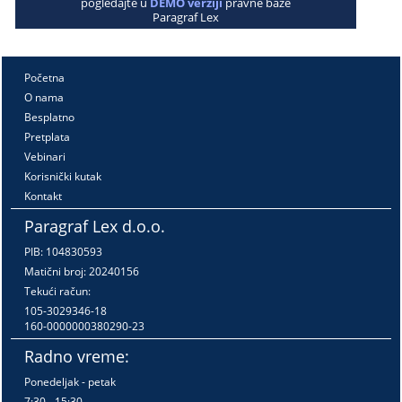
pogledajte u
DEMO verziji
pravne baze
Paragraf Lex
Početna
O nama
Besplatno
Pretplata
Vebinari
Korisnički kutak
Kontakt
Paragraf Lex d.o.o.
PIB: 104830593
Matični broj: 20240156
Tekući račun:
105-3029346-18
160-0000000380290-23
Radno vreme:
Ponedeljak - petak
7:30 - 15:30