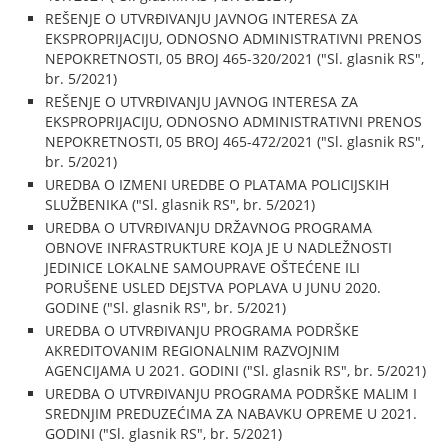
REŠENJE O UTVRĐIVANJU JAVNOG INTERESA ZA
EKSPROPRIJACIJU, ODNOSNO ADMINISTRATIVNI PRENOS
NEPOKRETNOSTI, 05 BROJ 465-320/2021 ("Sl. glasnik RS",
br. 5/2021)
REŠENJE O UTVRĐIVANJU JAVNOG INTERESA ZA
EKSPROPRIJACIJU, ODNOSNO ADMINISTRATIVNI PRENOS
NEPOKRETNOSTI, 05 BROJ 465-472/2021 ("Sl. glasnik RS",
br. 5/2021)
UREDBA O IZMENI UREDBE O PLATAMA POLICIJSKIH
SLUŽBENIKA ("Sl. glasnik RS", br. 5/2021)
UREDBA O UTVRĐIVANJU DRŽAVNOG PROGRAMA
OBNOVE INFRASTRUKTURE KOJA JE U NADLEŽNOSTI
JEDINICE LOKALNE SAMOUPRAVE OŠTEĆENE ILI
PORUŠENE USLED DEJSTVA POPLAVA U JUNU 2020.
GODINE ("Sl. glasnik RS", br. 5/2021)
UREDBA O UTVRĐIVANJU PROGRAMA PODRŠKE
AKREDITOVANIM REGIONALNIM RAZVOJNIM
AGENCIJAMA U 2021. GODINI ("Sl. glasnik RS", br. 5/2021)
UREDBA O UTVRĐIVANJU PROGRAMA PODRŠKE MALIM I
SREDNJIM PREDUZEĆIMA ZA NABAVKU OPREME U 2021.
GODINI ("Sl. glasnik RS", br. 5/2021)