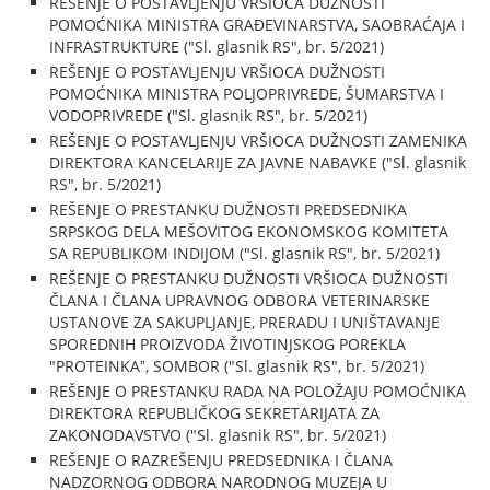
REŠENJE O POSTAVLJENJU VRŠIOCA DUŽNOSTI
POMOĆNIKA MINISTRA GRAĐEVINARSTVA, SAOBRAĆAJA I
INFRASTRUKTURE ("Sl. glasnik RS", br. 5/2021)
REŠENJE O POSTAVLJENJU VRŠIOCA DUŽNOSTI
POMOĆNIKA MINISTRA POLJOPRIVREDE, ŠUMARSTVA I
VODOPRIVREDE ("Sl. glasnik RS", br. 5/2021)
REŠENJE O POSTAVLJENJU VRŠIOCA DUŽNOSTI ZAMENIKA
DIREKTORA KANCELARIJE ZA JAVNE NABAVKE ("Sl. glasnik
RS", br. 5/2021)
REŠENJE O PRESTANKU DUŽNOSTI PREDSEDNIKA
SRPSKOG DELA MEŠOVITOG EKONOMSKOG KOMITETA
SA REPUBLIKOM INDIJOM ("Sl. glasnik RS", br. 5/2021)
REŠENJE O PRESTANKU DUŽNOSTI VRŠIOCA DUŽNOSTI
ČLANA I ČLANA UPRAVNOG ODBORA VETERINARSKE
USTANOVE ZA SAKUPLJANJE, PRERADU I UNIŠTAVANJE
SPOREDNIH PROIZVODA ŽIVOTINJSKOG POREKLA
"PROTEINKAˮ, SOMBOR ("Sl. glasnik RS", br. 5/2021)
REŠENJE O PRESTANKU RADA NA POLOŽAJU POMOĆNIKA
DIREKTORA REPUBLIČKOG SEKRETARIJATA ZA
ZAKONODAVSTVO ("Sl. glasnik RS", br. 5/2021)
REŠENJE O RAZREŠENJU PREDSEDNIKA I ČLANA
NADZORNOG ODBORA NARODNOG MUZEJA U