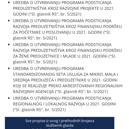
UREDBA O UTVRĐIVANJU PROGRAMA PODSTICANJA
PREDUZETNIŠTVA KROZ RAZVOJNE PROJEKTE U 2021.
GODINI ("Sl. glasnik RS", br. 5/2021)
UREDBA O UTVRĐIVANJU PROGRAMA PODSTICANJA
RAZVOJA PREDUZETNIŠTVA KROZ FINANSIJSKU PODRŠKU
ZA POČETNIKE U POSLOVANJU U 2021. GODINI ("Sl.
glasnik RS", br. 5/2021)
UREDBA O UTVRĐIVANJU PROGRAMA PODSTICANJA
RAZVOJA PREDUZETNIŠTVA KROZ FINANSIJSKU PODRŠKU
ZA ŽENE PREDUZETNICE I MLADE U 2021. GODINI ("Sl.
glasnik RS", br. 5/2021)
UREDBA O UTVRĐIVANJU PROGRAMA
STANDARDIZOVANOG SETA USLUGA ZA MIKRO, MALA I
SREDNJA PREDUZEĆA I PREDUZETNIKE U 2021. GODINI
KOJI SE REALIZUJE PREKO AKREDITOVANIH REGIONALNIH
RAZVOJNIH AGENCIJA ("Sl. glasnik RS", br. 5/2021)
UREDBA O UTVRĐIVANJU PROGRAMA PODSTICANJA
REGIONALNOG I LOKALNOG RAZVOJA U 2021. GODINI
("Sl. glasnik RS", br. 5/2021)
Sve propise iz ovog i prethodnih brojeva
službenih glasila