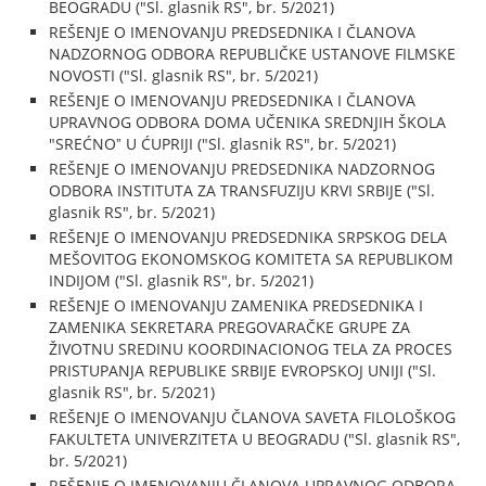
BEOGRADU ("Sl. glasnik RS", br. 5/2021)
REŠENJE O IMENOVANJU PREDSEDNIKA I ČLANOVA
NADZORNOG ODBORA REPUBLIČKE USTANOVE FILMSKE
NOVOSTI ("Sl. glasnik RS", br. 5/2021)
REŠENJE O IMENOVANJU PREDSEDNIKA I ČLANOVA
UPRAVNOG ODBORA DOMA UČENIKA SREDNJIH ŠKOLA
"SREĆNOˮ U ĆUPRIJI ("Sl. glasnik RS", br. 5/2021)
REŠENJE O IMENOVANJU PREDSEDNIKA NADZORNOG
ODBORA INSTITUTA ZA TRANSFUZIJU KRVI SRBIJE ("Sl.
glasnik RS", br. 5/2021)
REŠENJE O IMENOVANJU PREDSEDNIKA SRPSKOG DELA
MEŠOVITOG EKONOMSKOG KOMITETA SA REPUBLIKOM
INDIJOM ("Sl. glasnik RS", br. 5/2021)
REŠENJE O IMENOVANJU ZAMENIKA PREDSEDNIKA I
ZAMENIKA SEKRETARA PREGOVARAČKE GRUPE ZA
ŽIVOTNU SREDINU KOORDINACIONOG TELA ZA PROCES
PRISTUPANJA REPUBLIKE SRBIJE EVROPSKOJ UNIJI ("Sl.
glasnik RS", br. 5/2021)
REŠENJE O IMENOVANJU ČLANOVA SAVETA FILOLOŠKOG
FAKULTETA UNIVERZITETA U BEOGRADU ("Sl. glasnik RS",
br. 5/2021)
REŠENJE O IMENOVANJU ČLANOVA UPRAVNOG ODBORA