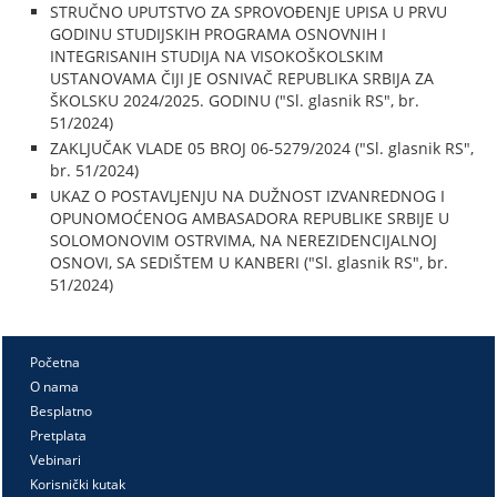
STRUČNO UPUTSTVO ZA SPROVOĐENJE UPISA U PRVU
GODINU STUDIJSKIH PROGRAMA OSNOVNIH I
INTEGRISANIH STUDIJA NA VISOKOŠKOLSKIM
USTANOVAMA ČIJI JE OSNIVAČ REPUBLIKA SRBIJA ZA
ŠKOLSKU 2024/2025. GODINU ("Sl. glasnik RS", br.
51/2024)
ZAKLJUČAK VLADE 05 BROJ 06-5279/2024 ("Sl. glasnik RS",
br. 51/2024)
UKAZ O POSTAVLJENJU NA DUŽNOST IZVANREDNOG I
OPUNOMOĆENOG AMBASADORA REPUBLIKE SRBIJE U
SOLOMONOVIM OSTRVIMA, NA NEREZIDENCIJALNOJ
OSNOVI, SA SEDIŠTEM U KANBERI ("Sl. glasnik RS", br.
51/2024)
Početna
O nama
Besplatno
Pretplata
Vebinari
Korisnički kutak