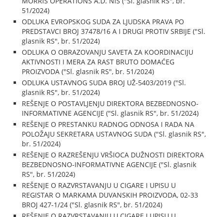
MORRIS OPERATIONS A.D. NIŠ ("Sl. glasnik RS", br.
51/2024)
ODLUKA EVROPSKOG SUDA ZA LJUDSKA PRAVA PO
PREDSTAVCI BROJ 37478/16 A I DRUGI PROTIV SRBIJE ("Sl.
glasnik RS", br. 51/2024)
ODLUKA O OBRAZOVANJU SAVETA ZA KOORDINACIJU
AKTIVNOSTI I MERA ZA RAST BRUTO DOMAĆEG
PROIZVODA ("Sl. glasnik RS", br. 51/2024)
ODLUKA USTAVNOG SUDA BROJ UŽ-5403/2019 ("Sl.
glasnik RS", br. 51/2024)
REŠENJE O POSTAVLJENJU DIREKTORA BEZBEDNOSNO-
INFORMATIVNE AGENCIJE ("Sl. glasnik RS", br. 51/2024)
REŠENJE O PRESTANKU RADNOG ODNOSA I RADA NA
POLOŽAJU SEKRETARA USTAVNOG SUDA ("Sl. glasnik RS",
br. 51/2024)
REŠENJE O RAZREŠENJU VRŠIOCA DUŽNOSTI DIREKTORA
BEZBEDNOSNO-INFORMATIVNE AGENCIJE ("Sl. glasnik
RS", br. 51/2024)
REŠENJE O RAZVRSTAVANJU U CIGARE I UPISU U
REGISTAR O MARKAMA DUVANSKIH PROIZVODA, 02-33
BROJ 427-1/24 ("Sl. glasnik RS", br. 51/2024)
REŠENJE O RAZVRSTAVANJU U CIGARE I UPISU U