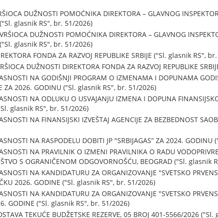
VRŠIOCA DUŽNOSTI POMOĆNIKA DIREKTORA – GLAVNOG INSPEKTOR
l. glasnik RS", br. 51/2026)
 VRŠIOCA DUŽNOSTI POMOĆNIKA DIREKTORA – GLAVNOG INSPEKTO
l. glasnik RS", br. 51/2026)
EKTORA FONDA ZA RAZVOJ REPUBLIKE SRBIJE ("Sl. glasnik RS", br.
ŠIOCA DUŽNOSTI DIREKTORA FONDA ZA RAZVOJ REPUBLIKE SRBIJE ("S
LASNOSTI NA GODIŠNJI PROGRAM O IZMENAMA I DOPUNAMA GOD
ZA 2026. GODINU ("Sl. glasnik RS", br. 51/2026)
ASNOSTI NA ODLUKU O USVAJANJU IZMENA I DOPUNA FINANSIJSK
l. glasnik RS", br. 51/2026)
SNOSTI NA FINANSIJSKI IZVEŠTAJ AGENCIJE ZA BEZBEDNOST SAOBR
NOSTI NA RASPODELU DOBITI JP "SRBIJAGAS” ZA 2024. GODINU ("Sl.
ASNOSTI NA PRAVILNIK O IZMENI PRAVILNIKA O RADU VODOPRIV
ŠTVO S OGRANIČENOM ODGOVORNOŠĆU, BEOGRAD ("Sl. glasnik RS"
ASNOSTI NA KANDIDATURU ZA ORGANIZOVANJE "SVETSKO PRVENS
KU 2026. GODINE ("Sl. glasnik RS", br. 51/2026)
LASNOSTI NA KANDIDATURU ZA ORGANIZOVANJE "SVETSKO PRVENS
 GODINE ("Sl. glasnik RS", br. 51/2026)
TAVA TEKUĆE BUDŽETSKE REZERVE, 05 BROJ 401-5566/2026 ("Sl. gla