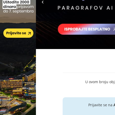
U ovom broju objav
Prijavite se na