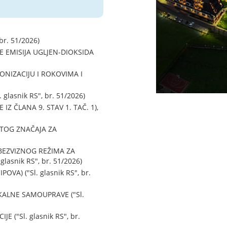
r. 51/2026)
 EMISIJA UGLJEN-DIOKSIDA
NIZACIJU I ROKOVIMA I
snik RS", br. 51/2026)
 ČLANA 9. STAV 1. TAČ. 1),
ITOG ZNAČAJA ZA
BEZVIZNOG REŽIMA ZA
asnik RS", br. 51/2026)
A) ("Sl. glasnik RS", br.
ALNE SAMOUPRAVE ("Sl.
("Sl. glasnik RS", br.