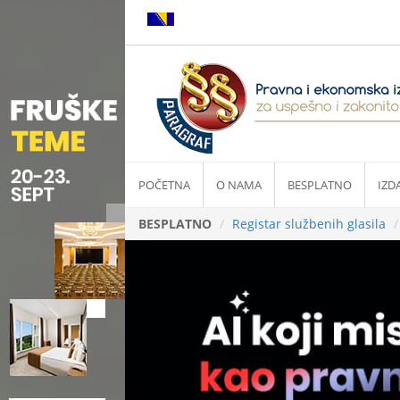
POČETNA
O NAMA
BESPLATNO
IZD
BESPLATNO
Registar službenih glasila