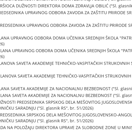
ŠIOCA DUŽNOSTI DIREKTORA DOMA ZDRAVLJA OBILIĆ ("Sl. glasnik R
EDSEDNIKA UPRAVNOG ODBORA ZAVODA ZA ZAŠTITU PRIRODE SRBIJE (
EDSEDNIKA UPRAVNOG ODBORA ZAVODA ZA ZAŠTITU PRIRODE SRBIJE 
ČLANA UPRAVNOG ODBORA DOMA UČENIKA SREDNJIH ŠKOLA "PATRI
26)
ČLANA UPRAVNOG ODBORA DOMA UČENIKA SREDNJIH ŠKOLA "PATR
26)
ANOVA SAVETA AKADEMIJE TEHNIČKO-VASPITAČKIH STRUKOVNIH STUDI
ANOVA SAVETA AKADEMIJE TEHNIČKO-VASPITAČKIH STRUKOVNIH STUDI
ANA SAVETA AKADEMIJE ZA NACIONALNU BEZBEDNOST ("Sl. glasnik 
ANA SAVETA AKADEMIJE ZA NACIONALNU BEZBEDNOST ("Sl. glasnik 
UŽNOSTI PREDSEDNIKA SRPSKOG DELA MEŠOVITOG JUGOSLOVENS
ČKU SARADNJU ("Sl. glasnik RS", br. 51/2026)
PREDSEDNIKA SRPSKOG DELA MEŠOVITOG JUGOSLOVENSKO-ANGO
ČKU SARADNJU ("Sl. glasnik RS", br. 51/2026)
DA NA POLOŽAJU DIREKTORA UPRAVE ZA SLOBODNE ZONE U MINIST