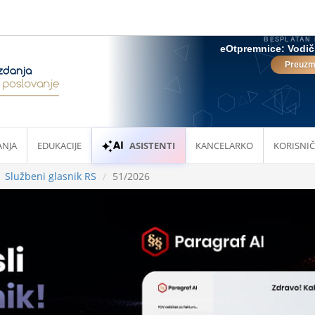
ANJA
EDUKACIJE
ASISTENTI
KANCELARKO
KORISNIČ
Službeni glasnik RS
51/2026