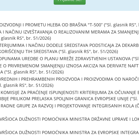
VODNJI I PROMETU HLEBA OD BRAŠNA "T-500ˮ ("Sl. glasnik RS", b
I NAČINU IZVEŠTAVANJA O REALIZOVANIM MERAMA ZA SMANJENJE
glasnik RS", br. 51/2026)
TERIJUMIMA I NAČINU DODELE SREDSTAVA PODSTICAJA ZA DEKARBO
RIŠĆENJU TIH SREDSTAVA ("Sl. glasnik RS", br. 51/2026)
PUNAMA UREDBE O PLANU MREŽE ZDRAVSTVENIH USTANOVA ("Sl. gla
O PRIVREMENOM SMANJENJU IZNOSA AKCIZA NA DERIVATE NAFTE IZ
("Sl. glasnik RS", br. 51/2026)
IVREDNIH I PREHRAMBENIH PROIZVODA I PROIZVODIMA OD NAROČ
 glasnik RS", br. 51/2026)
OMISIJE ZA PRAĆENJE ISPUNJENOSTI KRITERIJUMA ZA OČUVANJE 
IJE PRILIKOM PRELASKA SPOLJNIH GRANICA EVROPSKE UNIJE ("Sl. gl
DNE GRUPE ZA RAZVOJ I PROJEKTOVANJE INTEGRISANIH KOLA (ČIPOV
 VRŠIOCA DUŽNOSTI POMOĆNIKA MINISTRA DRŽAVNE UPRAVE I LOK
VRŠIOCA DUŽNOSTI POMOĆNIKA MINISTRA ZA EVROPSKE INTEGRACIJE 