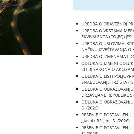
UREDBA O OBAVEZNOJ PROIZ
UREDBA O VRSTAMA MERA 
EKVIVALENTA (CO₂EQ) ("Sl. 
UREDBA O USLOVIMA, KRI
NAČINU IZVEŠTAVANJA O KO
UREDBA O IZMENAMA I DO
ODLUKA O IZMENI ODLUKE 
2) I 3) ZAKONA O AKCIZAMA 
ODLUKA O LISTI POLJOPR
SNABDEVANJE TRŽIŠTA ("Sl.
ODLUKA O OBRAZOVANJU K
DRŽAVLJANE REPUBLIKE SRB
ODLUKA O OBRAZOVANJU RA
51/2026)
REŠENJE O POSTAVLJENJU
glasnik RS", br. 51/2026)
REŠENJE O POSTAVLJENJU 
51/2026)