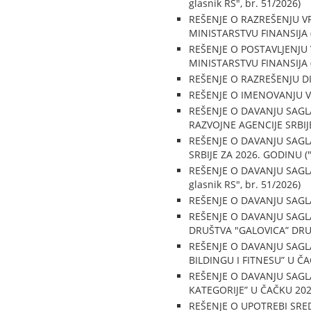
glasnik RS", br. 51/2026)
REŠENJE O RAZREŠENJU 
MINISTARSTVU FINANSIJA ("S
REŠENJE O POSTAVLJENJU
MINISTARSTVU FINANSIJA ("S
REŠENJE O RAZREŠENJU DIR
REŠENJE O IMENOVANJU VR
REŠENJE O DAVANJU SAG
RAZVOJNE AGENCIJE SRBIJE 
REŠENJE O DAVANJU SAGL
SRBIJE ZA 2026. GODINU ("S
REŠENJE O DAVANJU SAGLA
glasnik RS", br. 51/2026)
REŠENJE O DAVANJU SAGLAS
REŠENJE O DAVANJU SAGL
DRUŠTVA "GALOVICA” DRU
REŠENJE O DAVANJU SAGL
BILDINGU I FITNESU” U ČAČ
REŠENJE O DAVANJU SAG
KATEGORIJE” U ČAČKU 2026.
REŠENJE O UPOTREBI SREDS