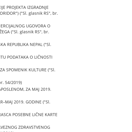
JE PROJEKTA IZGRADNJE
OR") ("Sl. glasnik RS", br.
OMERCIJALNOG UGOVORA O
 ("Sl. glasnik RS", br.
 REPUBLIKA NEPAL ("Sl.
ITU PODATAKA O LIČNOSTI
A SPOMENIK KULTURE ("Sl.
r. 54/2019)
POSLENOM, ZA MAJ 2019.
–MAJ 2019. GODINE ("Sl.
RASCA POSEBNE LIČNE KARTE
OBAVEZNOG ZDRAVSTVENOG