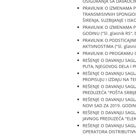
OSIGURANJA SA DAVAOCIMA
PRAVILNIK O IZMENAMA P
TRANSMISIVNIH SPONGIO
ŠIRENJA, SUZBIJANJE I ISK
PRAVILNIK O IZMENAMA P
GODINU ("Sl. glasnik RS", 
PRAVILNIK O PODSTICAJ
AKTIVNOSTIMA ("Sl. glasnik
PRAVILNIK O PROGRAMU OBU
REŠENJE O DAVANJU SAG
PUTA, NJEGOVOG DELA I PU
REŠENJE O DAVANJU SAGL
PROPISUJU I IZDAJU NA T
REŠENJE O DAVANJU SAG
PREDUZEĆA "POŠTA SRBIJE"
REŠENJE O DAVANJU SAG
NOVI SAD ZA 2019. GODINU 
REŠENJE O DAVANJU SAG
JAVNOG PREDUZEĆA "ELEKTR
REŠENJE O DAVANJU SAG
OPERATORA DISTRIBUTIVNO