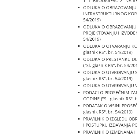
1" I "BRODAREVO 2" NA RECI
ODLUKA O OBRAZOVANJU R
INFRASTRUKTURNOG KORIDO
54/2019)
ODLUKA O OBRAZOVANJU 
PROJEKTOVANJU I IZVOĐEN
54/2019)
ODLUKA O OTVARANJU KON
glasnik RS", br. 54/2019)
ODLUKA O PRESTANKU DUŽ
("Sl. glasnik RS", br. 54/20
ODLUKA O UTVRĐIVANJU 
glasnik RS", br. 54/2019)
ODLUKA O UTVRĐIVANJU VI
PODACI O PROSEČNIM ZA
GODINE ("Sl. glasnik RS", 
PODATAK O VISINI PROSE
glasnik RS", br. 54/2019)
PRAVILNIK O IZGLEDU OB
I POSTUPKU IZDAVANJA POS
PRAVILNIK O IZMENAMA 