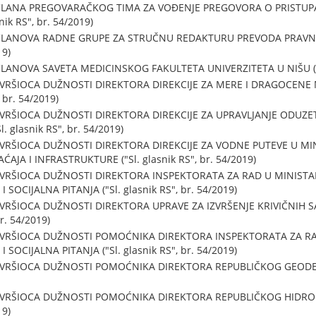
LANA PREGOVARAČKOG TIMA ZA VOĐENJE PREGOVORA O PRISTUPA
nik RS", br. 54/2019)
ČLANOVA RADNE GRUPE ZA STRUČNU REDAKTURU PREVODA PRAVNI
19)
ANOVA SAVETA MEDICINSKOG FAKULTETA UNIVERZITETA U NIŠU ("Sl.
 VRŠIOCA DUŽNOSTI DIREKTORA DIREKCIJE ZA MERE I DRAGOCENE
 br. 54/2019)
 VRŠIOCA DUŽNOSTI DIREKTORA DIREKCIJE ZA UPRAVLJANJE ODU
 glasnik RS", br. 54/2019)
 VRŠIOCA DUŽNOSTI DIREKTORA DIREKCIJE ZA VODNE PUTEVE U MI
JA I INFRASTRUKTURE ("Sl. glasnik RS", br. 54/2019)
 VRŠIOCA DUŽNOSTI DIREKTORA INSPEKTORATA ZA RAD U MINISTA
SOCIJALNA PITANJA ("Sl. glasnik RS", br. 54/2019)
 VRŠIOCA DUŽNOSTI DIREKTORA UPRAVE ZA IZVRŠENJE KRIVIČNIH 
r. 54/2019)
 VRŠIOCA DUŽNOSTI POMOĆNIKA DIREKTORA INSPEKTORATA ZA RA
SOCIJALNA PITANJA ("Sl. glasnik RS", br. 54/2019)
 VRŠIOCA DUŽNOSTI POMOĆNIKA DIREKTORA REPUBLIČKOG GEODETS
U VRŠIOCA DUŽNOSTI POMOĆNIKA DIREKTORA REPUBLIČKOG HID
19)