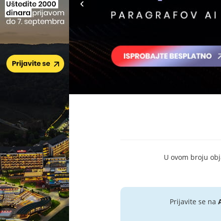
U ovom broju objav
Prijavite se na