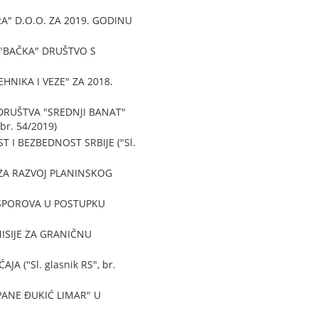
" D.O.O. ZA 2019. GODINU
"BAČKA" DRUŠTVO S
NIKA I VEZE" ZA 2018.
RUŠTVA "SREDNJI BANAT"
r. 54/2019)
I BEZBEDNOST SRBIJE ("Sl.
ZA RAZVOJ PLANINSKOG
 SPOROVA U POSTUPKU
SIJE ZA GRANIČNU
("Sl. glasnik RS", br.
ANE ĐUKIĆ LIMAR" U