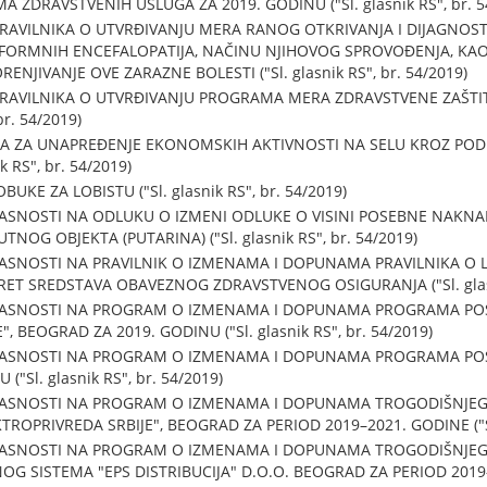
 ZDRAVSTVENIH USLUGA ZA 2019. GODINU ("Sl. glasnik RS", br. 5
RAVILNIKA O UTVRĐIVANJU MERA RANOG OTKRIVANJA I DIJAGNOST
FORMNIH ENCEFALOPATIJA, NAČINU NJIHOVOG SPROVOĐENJA, KAO
ORENJIVANJE OVE ZARAZNE BOLESTI ("Sl. glasnik RS", br. 54/2019)
RAVILNIKA O UTVRĐIVANJU PROGRAMA MERA ZDRAVSTVENE ZAŠTITE
br. 54/2019)
IMA ZA UNAPREĐENJE EKONOMSKIH AKTIVNOSTI NA SELU KROZ PO
 RS", br. 54/2019)
KE ZA LOBISTU ("Sl. glasnik RS", br. 54/2019)
LASNOSTI NA ODLUKU O IZMENI ODLUKE O VISINI POSEBNE NAKN
TNOG OBJEKTA (PUTARINA) ("Sl. glasnik RS", br. 54/2019)
ASNOSTI NA PRAVILNIK O IZMENAMA I DOPUNAMA PRAVILNIKA O LI
ERET SREDSTAVA OBAVEZNOG ZDRAVSTVENOG OSIGURANJA ("Sl. glasni
LASNOSTI NA PROGRAM O IZMENAMA I DOPUNAMA PROGRAMA PO
, BEOGRAD ZA 2019. GODINU ("Sl. glasnik RS", br. 54/2019)
LASNOSTI NA PROGRAM O IZMENAMA I DOPUNAMA PROGRAMA POSLO
("Sl. glasnik RS", br. 54/2019)
LASNOSTI NA PROGRAM O IZMENAMA I DOPUNAMA TROGODIŠNJE
OPRIVREDA SRBIJE", BEOGRAD ZA PERIOD 2019–2021. GODINE ("Sl. 
LASNOSTI NA PROGRAM O IZMENAMA I DOPUNAMA TROGODIŠNJE
G SISTEMA "EPS DISTRIBUCIJA" D.O.O. BEOGRAD ZA PERIOD 2019–2