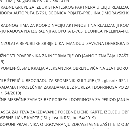
 LIM ("Sl. glasnik RS", br. 54/2019)
ADNE GRUPE ZA IZBOR STRATEŠKOG PARTNERA U CILJU REALIZACI
RA AUTOPUTA E-761, DEONICA POJATE–PRELJINA ("MORAVSKI KORID
RADNOG TIMA ZA KOORDINACIJU AKTIVNOSTI NA REALIZACIJI K
JU RADOVA NA IZGRADNJI AUOPUTA E-763, DEONICA PRELJINA–POŽEGA
ZULATA REPUBLIKE SRBIJE U KATMANDUU, SAVEZNA DEMOKRATSKA
NOSTI POVERENIKA ZA INFORMACIJE OD JAVNOG ZNAČAJA I ZAŠT
19)
SPOMEN-ČESME KRALJA ALEKSANDRA OBRENOVIĆA NA ZLATIBORU Z
LE ŠTERIĆ U BEOGRADU ZA SPOMENIK KULTURE ("Sl. glasnik RS", b
RADAMA I PROSEČNIM ZARADAMA BEZ POREZA I DOPRINOSA PO ZA
br. 54/2019)
ČNE MESEČNE ZARADE BEZ POREZA I DOPRINOSA ZA PERIOD JANUAR
RASCA ZAHTEVA ZA IZDAVANJE POSEBNE LIČNE KARTE, IZGLEDU OB
EBNE LIČNE KARTE ("Sl. glasnik RS", br. 54/2019)
I DOPUNI PRAVILNIKA O UGOVARANJU ZDRAVSTVENE ZAŠTITE IZ 