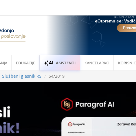
ANJA
EDUKACIJE
ASISTENTI
KANCELARKO
KORISNIČ
Službeni glasnik RS
54/2019