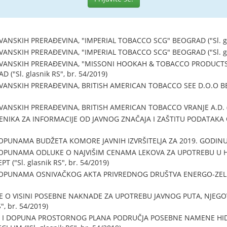
SKIH PRERAĐEVINA, "IMPERIAL TOBACCO SCG" BEOGRAD ("Sl. glas
SKIH PRERAĐEVINA, "IMPERIAL TOBACCO SCG" BEOGRAD ("Sl. glas
ANSKIH PRERAĐEVINA, "MISSONI HOOKAH & TOBACCO PRODUCTS
("Sl. glasnik RS", br. 54/2019)
SKIH PRERAĐEVINA, BRITISH AMERICAN TOBACCO SEE D.O.O BEOGR
SKIH PRERAĐEVINA, BRITISH AMERICAN TOBACCO VRANJE A.D. ("Sl.
IKA ZA INFORMACIJE OD JAVNOG ZNAČAJA I ZAŠTITU PODATAKA O LI
UNAMA BUDŽETA KOMORE JAVNIH IZVRŠITELJA ZA 2019. GODINU ("Sl
PUNAMA ODLUKE O NAJVIŠIM CENAMA LEKOVA ZA UPOTREBU U HU
 ("Sl. glasnik RS", br. 54/2019)
PUNAMA OSNIVAČKOG AKTA PRIVREDNOG DRUŠTVA ENERGO-ZELENA 
 O VISINI POSEBNE NAKNADE ZA UPOTREBU JAVNOG PUTA, NJEGO
", br. 54/2019)
A I DOPUNA PROSTORNOG PLANA PODRUČJA POSEBNE NAMENE H