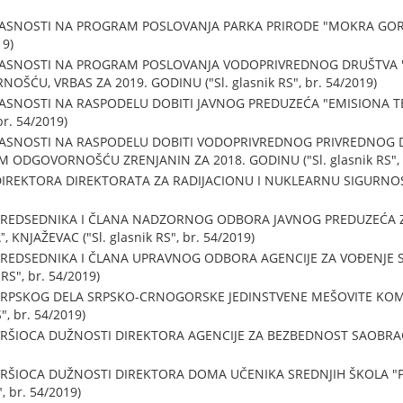
LASNOSTI NA PROGRAM POSLOVANJA PARKA PRIRODE "MOKRA GORA
19)
LASNOSTI NA PROGRAM POSLOVANJA VODOPRIVREDNOG DRUŠTVA 
U, VRBAS ZA 2019. GODINU ("Sl. glasnik RS", br. 54/2019)
ASNOSTI NA RASPODELU DOBITI JAVNOG PREDUZEĆA "EMISIONA TEH
br. 54/2019)
LASNOSTI NA RASPODELU DOBITI VODOPRIVREDNOG PRIVREDNOG D
DGOVORNOŠĆU ZRENJANIN ZA 2018. GODINU ("Sl. glasnik RS", b
IREKTORA DIREKTORATA ZA RADIJACIONU I NUKLEARNU SIGURNOST 
PREDSEDNIKA I ČLANA NADZORNOG ODBORA JAVNOG PREDUZEĆA 
KNJAŽEVAC ("Sl. glasnik RS", br. 54/2019)
PREDSEDNIKA I ČLANA UPRAVNOG ODBORA AGENCIJE ZA VOĐENJE
 RS", br. 54/2019)
SRPSKOG DELA SRPSKO-CRNOGORSKE JEDINSTVENE MEŠOVITE KOMI
, br. 54/2019)
ŠIOCA DUŽNOSTI DIREKTORA AGENCIJE ZA BEZBEDNOST SAOBRAĆAJA 
RŠIOCA DUŽNOSTI DIREKTORA DOMA UČENIKA SREDNJIH ŠKOLA "P
, br. 54/2019)