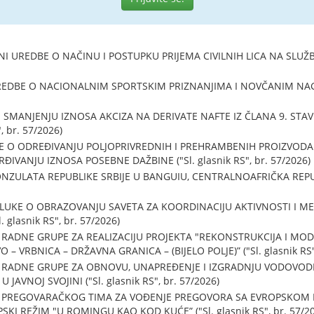
 UREDBE O NAČINU I POSTUPKU PRIJEMA CIVILNIH LICA NA SLUŽBU U
BE O NACIONALNIM SPORTSKIM PRIZNANJIMA I NOVČANIM NAGRAD
ANJENJU IZNOSA AKCIZA NA DERIVATE NAFTE IZ ČLANA 9. STAV 1. 
, br. 57/2026)
 O ODREĐIVANJU POLJOPRIVREDNIH I PREHRAMBENIH PROIZVODA 
ĐIVANJU IZNOSA POSEBNE DAŽBINE ("Sl. glasnik RS", br. 57/2026)
ULATA REPUBLIKE SRBIJE U BANGUIU, CENTRALNOAFRIČKA REPUBLIK
UKE O OBRAZOVANJU SAVETA ZA KOORDINACIJU AKTIVNOSTI I ME
glasnik RS", br. 57/2026)
ADNE GRUPE ZA REALIZACIJU PROJEKTA "REKONSTRUKCIJA I MOD
– VRBNICA – DRŽAVNA GRANICA – (BIJELO POLJE)” ("Sl. glasnik RS",
RADNE GRUPE ZA OBNOVU, UNAPREĐENJE I IZGRADNJU VODOVOD
AVNOJ SVOJINI ("Sl. glasnik RS", br. 57/2026)
PREGOVARAČKOG TIMA ZA VOĐENJE PREGOVORA SA EVROPSKOM K
SKI REŽIM "U ROMINGU KAO KOD KUĆE” ("Sl. glasnik RS", br. 57/2