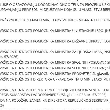
LUKE O OBRAZOVANJU KOORDINACIONOG TELA ZA PROCENU USK
AVLJANJU PRIVREDNIM DRUŠTVIMA KOJA SU U VLASNIŠTVU REPUBLIK
DRŽAVNOG SEKRETARA U MINISTARSTVU INFORMISANJA I TELEKOMUNI
VRŠIOCA DUŽNOSTI POMOĆNIKA MINISTRA UNUTRAŠNJE I SPOLJNE TR
 VRŠIOCA DUŽNOSTI POMOĆNIKA MINISTRA DRŽAVNE UPRAVE I LOK
 VRŠIOCA DUŽNOSTI POMOĆNIKA MINISTRA ZA LJUDSKA I MANJINS
br. 57/2026)
VRŠIOCA DUŽNOSTI POMOĆNIKA MINISTRA SPOLJNIH POSLOVA ("Sl. gl
VRŠIOCA DUŽNOSTI POMOĆNIKA MINISTRA SPOLJNIH POSLOVA ("Sl. gl
VRŠIOCA DUŽNOSTI POMOĆNIKA MINISTRA PROSVETE ("Sl. glasnik RS
VRŠIOCA DUŽNOSTI DIREKTORA UPRAVE CARINA U MINISTARSTVU FINAN
 VRŠIOCA DUŽNOSTI DIREKTORA DIREKCIJE ZA NACIONALNE REFER
DE, ŠUMARSTVA I VODOPRIVREDE ("Sl. glasnik RS", br. 57/2026)
ADA NA POLOŽAJU ZAMENIKA DIREKTORA REPUBLIČKOG SEKRETAR
26)