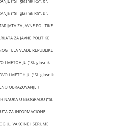
 ("Sl. glasnik RS", br.
 ("Sl. glasnik RS", br.
RIJATA ZA JAVNE POLITIKE
JATA ZA JAVNE POLITIKE
NOG TELA VLADE REPUBLIKE
 METOHIJU ("Sl. glasnik
 I METOHIJU ("Sl. glasnik
LNO OBRAZOVANJE I
H NAUKA U BEOGRADU ("Sl.
TUTA ZA INFORMACIONE
GIJU, VAKCINE I SERUME