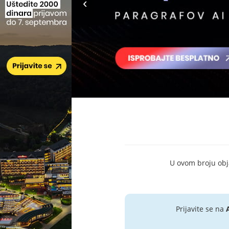
U ovom broju objav
Prijavite se na