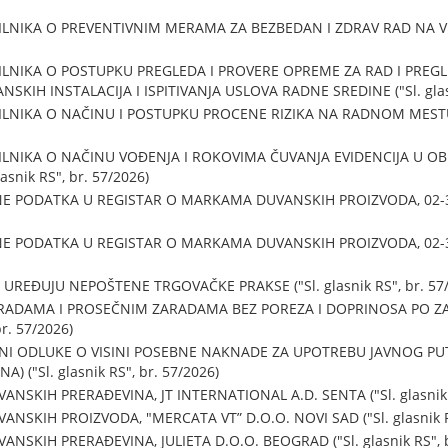
LNIKA O PREVENTIVNIM MERAMA ZA BEZBEDAN I ZDRAV RAD NA VISINI
ILNIKA O POSTUPKU PREGLEDA I PROVERE OPREME ZA RAD I PREGLE
KIH INSTALACIJA I ISPITIVANJA USLOVA RADNE SREDINE ("Sl. glasn
ILNIKA O NAČINU I POSTUPKU PROCENE RIZIKA NA RADNOM MESTU 
ILNIKA O NAČINU VOĐENJA I ROKOVIMA ČUVANJA EVIDENCIJA U OB
snik RS", br. 57/2026)
 PODATKA U REGISTAR O MARKAMA DUVANSKIH PROIZVODA, 02-33 B
 PODATKA U REGISTAR O MARKAMA DUVANSKIH PROIZVODA, 02-33 B
UREĐUJU NEPOŠTENE TRGOVAČKE PRAKSE ("Sl. glasnik RS", br. 57/
ADAMA I PROSEČNIM ZARADAMA BEZ POREZA I DOPRINOSA PO ZA
br. 57/2026)
NI ODLUKE O VISINI POSEBNE NAKNADE ZA UPOTREBU JAVNOG PUT
 ("Sl. glasnik RS", br. 57/2026)
SKIH PRERAĐEVINA, JT INTERNATIONAL A.D. SENTA ("Sl. glasnik R
SKIH PROIZVODA, "MERCATA VT” D.O.O. NOVI SAD ("Sl. glasnik RS
SKIH PRERAĐEVINA, JULIETA D.O.O. BEOGRAD ("Sl. glasnik RS", b