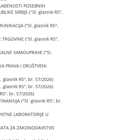
LAĐENOSTI POSEBNIH
E SRBIJE ("Sl. glasnik RS",
KACIJA ("Sl. glasnik RS",
GOVINE ("Sl. glasnik RS",
ALNE SAMOUPRAVE ("Sl.
KA PRAVA I DRUŠTVENI
asnik RS", br. 57/2026)
asnik RS", br. 57/2026)
", br. 57/2026)
SIJA ("Sl. glasnik RS", br.
ENTNE LABORATORIJE U
IJATA ZA ZAKONODAVSTVO