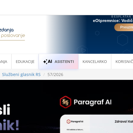
ANJA
EDUKACIJE
ASISTENTI
KANCELARKO
KORISNIČ
Službeni glasnik RS
57/2026