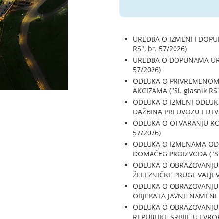
UREDBA O IZMENI I DOPUNI
RS", br. 57/2026)
UREDBA O DOPUNAMA URED
57/2026)
ODLUKA O PRIVREMENOM SM
AKCIZAMA ("Sl. glasnik RS"
ODLUKA O IZMENI ODLUKE
DAŽBINA PRI UVOZU I UTVR
ODLUKA O OTVARANJU KONZ
57/2026)
ODLUKA O IZMENAMA ODL
DOMAĆEG PROIZVODA ("Sl. 
ODLUKA O OBRAZOVANJU R
ŽELEZNIČKE PRUGE VALJEVO 
ODLUKA O OBRAZOVANJU 
OBJEKATA JAVNE NAMENE U J
ODLUKA O OBRAZOVANJU 
REPUBLIKE SRBIJE U EVROP