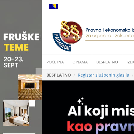
POČETNA
O NAMA
BESPLATNO
IZD
BESPLATNO
Registar službenih glasila