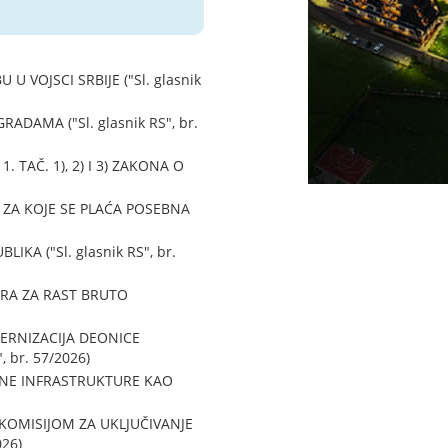
 VOJSCI SRBIJE ("Sl. glasnik
AMA ("Sl. glasnik RS", br.
TAČ. 1), 2) I 3) ZAKONA O
ZA KOJE SE PLAĆA POSEBNA
A ("Sl. glasnik RS", br.
RA ZA RAST BRUTO
ERNIZACIJA DEONICE
 br. 57/2026)
NE INFRASTRUKTURE KAO
OMISIJOM ZA UKLJUČIVANJE
026)