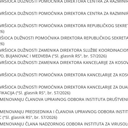
VRŠIOCA DUŽNOSTI POMOĆNIKA DIREKTORA CENTRA ZA RAZMINIRANJE
VRŠIOCA DUŽNOSTI POMOĆNIKA DIREKTORA CENTRA ZA RAZMINIRANJE
 VRŠIOCA DUŽNOSTI POMOĆNIKA DIREKTORA REPUBLIČKOG SEKRETA
26)
RŠIOCA DUŽNOSTI POMOĆNIKA DIREKTORA REPUBLIČKOG SEKRETARI
26)
 VRŠIOCA DUŽNOSTI ZAMENIKA DIREKTORA SLUŽBE KOORDINACIO
, BUJANOVAC I MEDVEĐA ("Sl. glasnik RS", br. 57/2026)
VRŠIOCA DUŽNOSTI ZAMENIKA DIREKTORA KANCELARIJE ZA KOSOVO I
VRŠIOCA DUŽNOSTI POMOĆNIKA DIREKTORA KANCELARIJE ZA KOSOVO
 VRŠIOCA DUŽNOSTI POMOĆNIKA DIREKTORA KANCELARIJE ZA DUA
ACIJA ("Sl. glasnik RS", br. 57/2026)
I IMENOVANJU ČLANOVA UPRAVNOG ODBORA INSTITUTA DRUŠTVENI
I IMENOVANJU PREDSEDNIKA I ČLANOVA UPRAVNOG ODBORA INSTI
Sl. glasnik RS", br. 57/2026)
 IMENOVANJU ČLANA NADZORNOG ODBORA INSTITUTA ZA VIRUSOLO