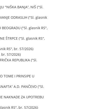
"NIŠKA BANJA”, NIŠ ("Sl.
JE ODRASLIH ("Sl. glasnik
EOGRADU ("Sl. glasnik RS",
ŠTRPCE ("Sl. glasnik RS",
k RS", br. 57/2026)
br. 57/2026)
IČKA REPUBLIKA ("Sl.
 TOME I PRINSIPE U
AFTAˮ A.D. PANČEVO ("Sl.
BNE NAKNADE ZA UPOTREBU
snik RS", br. 57/2026)