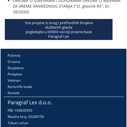
UREDBA O IZMENAMA I DOPUNAMA UREDBE O MERAMA
ZA VREME VANREDNOG STANJA ("Sl. glasnik RS", br.
58/2020)
Sve propise iz ovog i prethodnih brojeva
službenih glasila
pogledajte u
DEMO verziji
pravne baze
Paragraf Lex
Početna
O nama
Besplatno
Pretplata
Vebinari
Korisnički kutak
Kontakt
Paragraf Lex d.o.o.
PIB: 104830593
Matični broj: 20240156
Tekući račun: