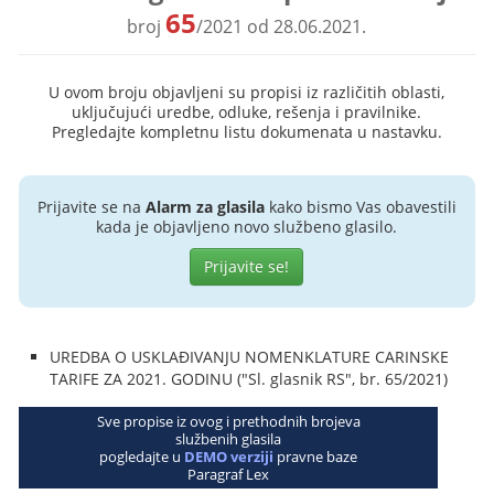
65
broj
/2021 od 28.06.2021.
U ovom broju objavljeni su propisi iz različitih oblasti,
uključujući uredbe, odluke, rešenja i pravilnike.
Pregledajte kompletnu listu dokumenata u nastavku.
Prijavite se na
Alarm za glasila
kako bismo Vas obavestili
kada je objavljeno novo službeno glasilo.
Prijavite se!
UREDBA O USKLAĐIVANJU NOMENKLATURE CARINSKE
TARIFE ZA 2021. GODINU ("Sl. glasnik RS", br. 65/2021)
Sve propise iz ovog i prethodnih brojeva
službenih glasila
pogledajte u
DEMO verziji
pravne baze
Paragraf Lex